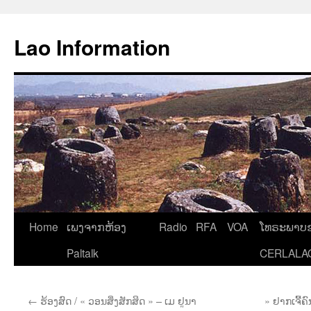
Aller
au
Lao Information
contenu
Home
ເພງຈາກຫ້ອງ
Radio
RFA
VOA
ໂທຣະພາບຂ
Paltalk
CERLALA
←
ຮ້ອງສົດ / « ວອນສິ່ງສັກສິດ » – ເມ ຢູນາ
» ຢາກເຈີ້ຄົ