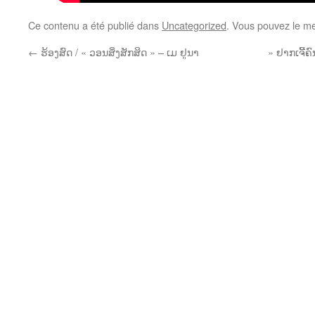
Ce contenu a été publié dans
Uncategorized
. Vous pouvez le me
←
ຮ້ອງສົດ / « ວອນສິ່ງສັກສິດ » – ເມ ຢູນາ
» ຢາກເຈີ້ຄົ