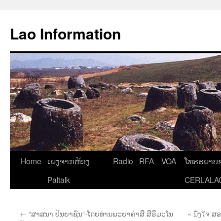
Aller
au
Lao Information
contenu
Home
ເພງຈາກຫ້ອງ
Radio
RFA
VOA
ໂທຣະພາບຂ
Paltalk
CERLALA
←
“ສາສນາ ປັນຍາຊົນ“-ໂດຍທ່ານພະຍາຄຳສີ ສີຣິມະໂນ
« ນື່ງໃຈ ສ