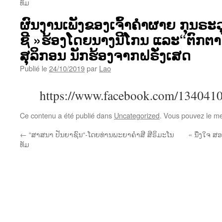
ທັມ
ຜົນງານເພັງຂອງເຈົ້າຄຳຜາຍ ກຸນຣະວຸ
ຊີ »ຮ້ອງໂດຍນາງນີໂກນ ແລະ“ຕົກຕ
ສຸລິກອນ ນັກຮ້ອງຈາກຝຣັ່ງເສດ
Publié le
24/10/2019
par
Lao
https://www.facebook.com/134041
Ce contenu a été publié dans
Uncategorized
. Vous pouvez le me
←
“ສາສນາ ປັນຍາຊົນ“-ໂດຍທ່ານພະຍາຄຳສີ ສີຣິມະໂນ
« ນື່ງໃຈ ສ
ທັມ