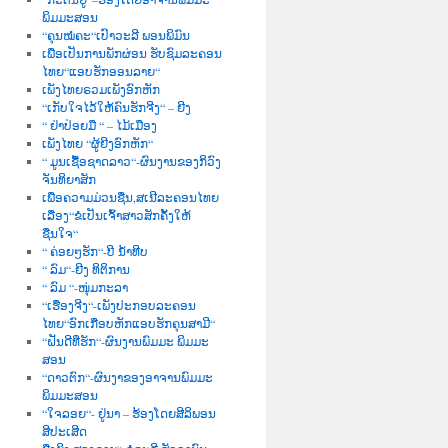
ພິມມະສອນ
“ຄຸນໝໍຄະ“ເປົາວະລີ ພອນພິມົນ
ເພື່ອເປັນການພັກຜ່ອນ ຮັບຊົມລະຄອນ
ໄທຍ“ແອບຮັກອອນລາຍ“
ເພັງໄທຍຣວມເພັງອົກຫັກ
“ເກັບໃຈໄວ້ໃຫ້ຄົນຮັກຈີງ“ – ຍີງ
“ ຢ່າປ່ອຍມື “ – ໄມ້ເມືອງ
ເພັງໄທຍ “ຜູ້ຍີງອົກຫັກ“
“ ມູນເຊື້ອຊາດລາວ“-ຜົນງານຂອງກິວົງ
ຈັນທິຍາສັກ
ເພື່ອຄວາມມ່ວນຊື່ນ,ສເນີລະຄອນໄທຍ
ເລື່ອງ“ຂໍເປັນເຈົ້າສາວສັກຄັ້ງໃຫ້
ຊື່ນໃຈ“
“ ຄ່ອຍໆຮັກ“-ບີ ນໍ້າທີບ
“ ລົມ“-ຍີງ ທິຕິການ
“ ລົມ “-ໜຸ່ມກະລາ
“ເຮື່ອງຈີງ“-ເພັງປະກອບລະຄອນ
ໄທຍ“ອົກເກືອບຫັກແອບຮັກຄຸນສາມີ“
“ຝັນດີທີ່ຮັກ“-ຜົນງານພົມມະ ພິມມະ
ສອນ
“ດາວຕົກ“-ຜົນງາຂອງອາຈານພົມມະ
ພິມມະສອນ
“ໃຈລອຍ“- ຢູ່ນາ – ຮ້ອງໂດຍສີລິພອນ
ສີປະເສີດ