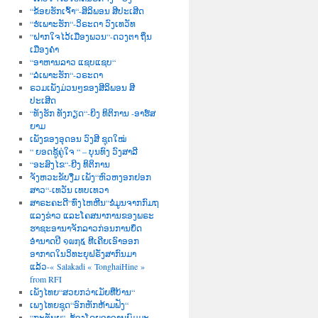
“ຂ້ອຍຮັກເຈົ້າ“-ສິລິພອນ ສີປະເສີດ
“ຮໍເພາະຮັກ“-ວິຣະດາ ວົງເທວັທ
“ຝາກໃຈໄວ້ເມືອງພວນ“-ດວງຕາ ຖິ່ນ
ເມືອງຄຳ
“ອາຫານລາວ ແຊບແຊບ“
“ລໍເພາະຮັກ“-ວຣະດາ
ຣວມເພັງມ່ວນໆຂອງສີລິພອນ ສີ
ປະເສີດ
“ທັງຮັກ ທັງກຽດ“-ຍິງ ທິຕິການ -ອາຮ໌ສ
ຍາມ
ເພັງຂອງອຸດອນ ວົງສີ ຊຸດໃໝ່
“ ຍອດຊູ້ຄູ່ໃຈ “ – ບຸນທົງ ວົງສາລີ
“ອະສົງໄຂ“-ຍີງ ທິຕິການ
ຈັງຫວະຂັບງື່ມ ເພັງ“ຫົວຫງອກຢອກ
ສາວ“-ເທວັນ ເທບເທວາ
ສາຣະຄະດີ“ທົ່ງໄຫຫີນ“ຂໍ່ມູນຈາກກົມຖ
ແລງຂ່າວ ແລະໂຄສນາການຂອງພຣະ
ຮາຊະອານາຈັກລາວກ່ອນການຍຶດ
ອຳນາດປີ ໑໙໗໕ ທີເຄີຍເອົາອອກ
ອາກາດໃນວິທະຍຸຝຣັ່ງສາກົນມາ
ແລ້ວ-« Salakadi « TonghaiHine »
from RFI
ເພັງໄທຍ“ສວຍກວ່າເມັຍທີ່ບ້ານ“
ເພງໄທຍຊຸດ“ອົກຫັກຫ້າມຟັງ“
“ກະຕັນຍູ“–ຮ້ອງໂດຍອາຈານພົມມະ