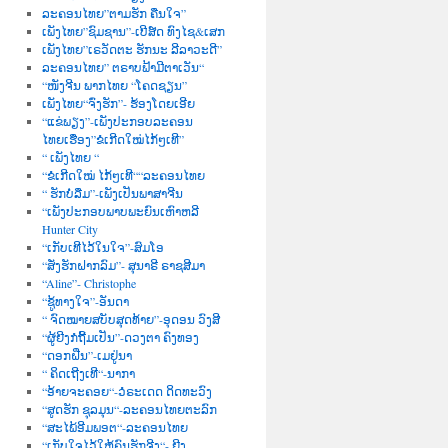
ລະຄອນໄທຍ”ຕາມຮັກ ຄືນໃຈ”
ເພັງໄທຍ”ຊົມຊານ”-ເບີສ໌ດ ທົງໄຊ&ເສກ
ເພັງໄທຍ”ເຣວັດຕະ ຮັກນະ ລີລາວະດີ”
ລະຄອນໄທຍ” ຕຣາບຟ້າມີຕາເວັນ“
“ໜັງຈີນ ພາກໄທຍ “ໂຄດຊຽນ”
ເພັງໄທຍ“ຈົ່ງຮັກ”- ຮ້ອງໂດຍເອີຍ
“ແຂ່ພຽງ”-ເພັງປະກອບລະຄອນ
ໄທຍເຮື່ອງ”ຂໍເກີດໃໝ່ໄກ້ໆເທີ”
“ ເພັງໄທຍ “
“ຂໍເກີດໃໝ່ ໄກ້ໆເທີ““ລະຄອນໄທຍ
“ ຮັກບໍ່ລືມ”-ເພັງເປັນພາສາຈີນ
“ເພັງປະກອບພາບພະຍົນເຫົາຫລີ
Hunter City
“ເກັບເທີໄວ້ໃນໃຈ”-ສົມໂອ
“ສັ່ງຮັກຝາກລົມ”- ສຸນາຣີ ຣາຊສີມາ
“Aline”- Christophe
“ຊູ້ທາງໃຈ”-ອັນດາ
“ ຈົດໝາຍສບັບສຸດທ້າຍ”-ອຸດອນ ວົງສີ
“ຜູ້ຍີງກໍຖີ້ມເປັນ”-ດວງຕາ ຄົງທອງ
“ດອກຝີ່ນ”-ເມຢູ່ນາ
“ ຄິດເຖີງເທີ“-ນາກາ
“ອ້າຍຈະຄອຍ“-ວໍຣະເດດ ດິດທະວົງ
“ສູດຮັກ ຊຸລມຸນ“-ລະຄອນໄທຍຕະລົກ
“ສະໄພ້ອີມພອຕ“-ລະຄອນໄທຍ
“ເກັບໃຈໄວ້ໃຫ້ຄົນຮັກຈີງ“- ຍີງ