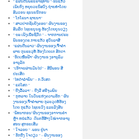
“ ແຜ່ນດີນພຣະຣາຊທານ “-ຂັນແກ້ວ
ເພັຍກົງ ຫຍຸຍວະນິສວົງ-ຖ່າຍທຳໂດຍ
ສົມວອນ ຊະນະນິກອນ
“ ໂກໂຣນາ ຊາຍນາ“
“ ສາວປາກຊັນຍັງຄອຍ“-ຜົນງານຂອງ
ສົມລີດ ໄຊຍະບຸນຊູ-ຮ້ອງໂດຍບຸນວຽງ
“ ໑໙ ເພັງເພື່ອຊິວີດ “ – ຈາກການປຣະ
ພັນຂອງດຣ.ກາບແກ້ວ ສຸວັນລາສີ
“ແຜ່ນດີນລາວ“-ຜົນງານຂອງເຈົ້າຄຳ
ຜາຍ ກຸນຣະວຸທ໌-ຮ້ອງໂດຍເຕ ສັກດາ
“ຮັດເໜືອຟ້າ“-ຜົນງານຂ ງອານຸລົມ
ອານຸລັກ
“ເຮົາຈະຜ່ານມັນໄປ“ – ສີລິພອນ ສີ
ປະເສີດ
“ໄທດຳລຳພັນ“ – ກ.ວິເສດ
“ ແຄ່ໂສດ “
“ ຍີງລັ້ລລາ“ – ຍີງລີ ສຣີຈຸມພົນ
“ ກຸຫລາບ ໃນວັນແຫ່ງຄວາມຮັກ “ ຜົນ
ງານຂອງເຈົ້າຄຳຜາຍ ກຸລະວຸດທ໌ຮ້ອງ
ໂດຍ ກຸແກ້ວ ໄຊຍະວົງ ແລະລັງສັນ
“ພັທນາກອນ”ຜົນງານຂອງອາຈານຄຳ
ຫຼ້າ ຫນໍແກ້ວ -ດົນຕຮີສ້າງໃໝ່ຈາກອານຸ
ສອນ ສຸກຂະເສີມ
“ ໃຈລອຍ “ -ພອນ ຢູ່ນາ
“ ຮັກນື່ງ ໃຈດຽວ “ – ຜົນງານຂອງ