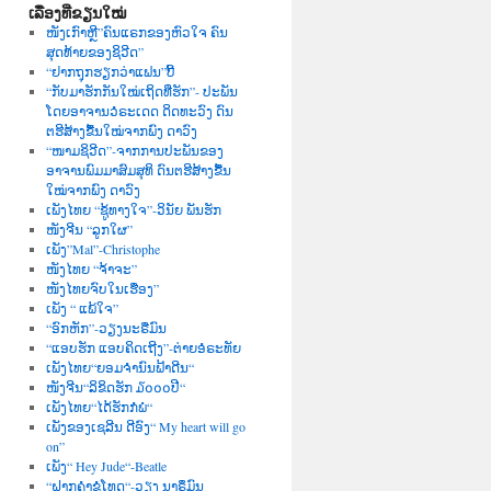
ເລື່ອງທີ່ຂຽນໃໝ່
ໜັງເກົາຫຼີ”ຄົນແຣກຂອງຫົວໃຈ ຄົນ
ສຸດທ້າຍຂອງຊິວີດ”
“ຢາກຖຸກຮຽກວ່າແຟນ”ບີ້
“ກັບມາຮັກກັນໃໝ່ເຖິດທີ່ຮັກ”- ປະພັນ
ໂດຍອາຈານວໍຣະເດດ ດິດທະວົງ ດົນ
ຕຮີສ້າງຂື້ນໃໝ່ຈາກພົງ ດາວົງ
“ໜາມຊິວີດ”-ຈາກການປະພັນຂອງ
ອາຈານພົມມາສົມສຸທິ ດົນຕຮີສ້າງຂື້ນ
ໃໝ່ຈາກພົງ ດາວົງ
ເພັງໄທຍ “ຊູ້ທາງໃຈ”-ວິນັຍ ພັນຮັກ
ໜັງຈີນ “ລູກໃຜ”
ເພັງ”Mal”-Christophe
ໜັງໄທຍ “ຈ້າຈະ”
ໜັງໄທຍຈົບໃນເຮື່ອງ”
ເພັງ “ ແພ້ໃຈ”
“ອົກຫັກ”-ວຽງນະຣືມົນ
“ແອບຮັກ ແອບຄິດເຖີງ”-ຕ່າຍອໍຣະທັຍ
ເພັງໄທຍ“ຍອມຈຳນົນຟ້າດີນ“
ໜັງຈີນ“ລິຂິດຮັກ ໓໐໐໐ປີ“
ເພັງໄທຍ“ໄດ້ຮັກກໍພໍ“
ເພັງຂອງເຊລີນ ດີອົງ“ My heart will go
on”
ເພັງ“ Hey Jude“-Beatle
“ຝາກຄຳຂໍໂທດ“-ວຽງ ນາຣຶມົນ