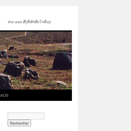
ຂ່າວ ແລະ ສິ່ງທີ່ໜ້າສົນໃຈອື່ນໆ
LAOS