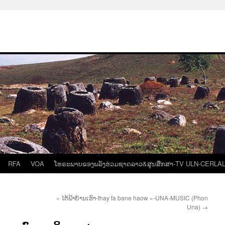
RFA
VOA
ໂທຣະພາບຂອງພລັງຮ່ວມຊາດລາວ&ສູນສືກສາ-TV ULN-CERLA
« ໄຕ້ຟ້າບ້ານເຮົາ-thay fa bane haow »-UNA-MUSIC (Phon
Una)
→