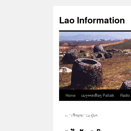
Aller
au
Lao Information
contenu
Home
ເພງຈາກຫ້ອງ Paltalk
Radio
←
“ ເຈົ້າຊາຍ “ ເມ ຢູ່ນາ