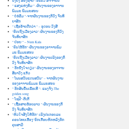
ນື່ງຍິງ ສອງຊາຍ“-ອໍຣະວີ ສັຈຈານົນ
“ ແສງແຫ່ງທັມ “ -ຜົນງານຂອງອາຈານ
ພົມມະ ພິມມະສອນ
“ ບໍ່ຂໍລືມ “-ຈາກຜົນງານຂອງກິວົງ ຈັນທິ
ຍາສັກ
“ ເຊື່ອອ້າຍດີກວ່າ “ – ອຸດອນ ວົງສີ
“ຄິດເຖິງເມືອງລາວ“-ຜົນງານຂອງກິວົງ
ຈັນທິຍາສັກ
“ ປ່ອຍ “ – Num Kala
“ຄົນໄຮ້ຮັກ“-ຜົນງານຂອງອາຈານພົມ
ມະ ພິມມະສອນ
“ຄິດເຖີງເມືອງລາວ“-ຜົນງານເພັງຂອງກິ
ວົງ ຈັນທິຍາສັກ
“ ຮັກນື່ງໃຈດຽວ“-ຜົນງານຂອງອາຈານ
ສີລາວົງ ແກ້ວ
“ ໂພນສວັນແດນສວັນ“ – ຈາກຜົນງານ
ຂອງອາຈານພົມມະ ພິມມະສອນ
“ ຮັກສັນນັ້ນເພື່ອເທີ “- ແພງຈັງ-The
golden song
“ ໂຊຟີ“-ຕີເຕີ
“ ເຊື້ອສາຍຂ້ອຍລາວ “-ຜົນງານຂອງກິ
ວົງ ຈັນທິຍາສັກ
“ຫົວໃຈສັ່ງໃຫ້ຮັກ“-ເພັງປະກອບລະ
ຄອນໄທຍເຮື່ອງ“ອົກເກືອບຫັກຫລົງຮັກ
ຄຸນສາມີ