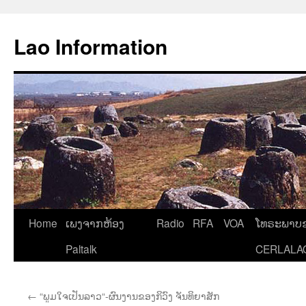
Aller
au
Lao Information
contenu
Home
ເພງຈາກຫ້ອງ
Radio
RFA
VOA
ໂທຣະພາບຂ
Paltalk
CERLALA
←
“ພູມໃຈເປັນລາວ“-ຜົນງານຂອງກິວົງ ຈັນທິຍາສັກ