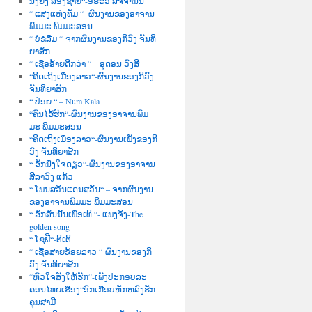
ນື່ງຍິງ ສອງຊາຍ“-ອໍຣະວີ ສັຈຈານົນ
“ ແສງແຫ່ງທັມ “ -ຜົນງານຂອງອາຈານ
ພົມມະ ພິມມະສອນ
“ ບໍ່ຂໍລືມ “-ຈາກຜົນງານຂອງກິວົງ ຈັນທິ
ຍາສັກ
“ ເຊື່ອອ້າຍດີກວ່າ “ – ອຸດອນ ວົງສີ
“ຄິດເຖິງເມືອງລາວ“-ຜົນງານຂອງກິວົງ
ຈັນທິຍາສັກ
“ ປ່ອຍ “ – Num Kala
“ຄົນໄຮ້ຮັກ“-ຜົນງານຂອງອາຈານພົມ
ມະ ພິມມະສອນ
“ຄິດເຖີງເມືອງລາວ“-ຜົນງານເພັງຂອງກິ
ວົງ ຈັນທິຍາສັກ
“ ຮັກນື່ງໃຈດຽວ“-ຜົນງານຂອງອາຈານ
ສີລາວົງ ແກ້ວ
“ ໂພນສວັນແດນສວັນ“ – ຈາກຜົນງານ
ຂອງອາຈານພົມມະ ພິມມະສອນ
“ ຮັກສັນນັ້ນເພື່ອເທີ “- ແພງຈັງ-The
golden song
“ ໂຊຟີ“-ຕີເຕີ
“ ເຊື້ອສາຍຂ້ອຍລາວ “-ຜົນງານຂອງກິ
ວົງ ຈັນທິຍາສັກ
“ຫົວໃຈສັ່ງໃຫ້ຮັກ“-ເພັງປະກອບລະ
ຄອນໄທຍເຮື່ອງ“ອົກເກືອບຫັກຫລົງຮັກ
ຄຸນສາມີ