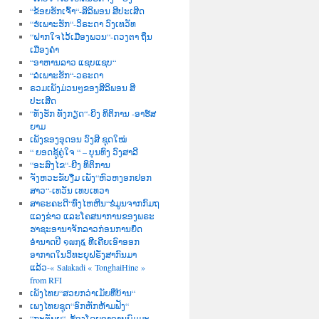
“ຂ້ອຍຮັກເຈົ້າ“-ສິລິພອນ ສີປະເສີດ
“ຮໍເພາະຮັກ“-ວິຣະດາ ວົງເທວັທ
“ຝາກໃຈໄວ້ເມືອງພວນ“-ດວງຕາ ຖິ່ນ
ເມືອງຄຳ
“ອາຫານລາວ ແຊບແຊບ“
“ລໍເພາະຮັກ“-ວຣະດາ
ຣວມເພັງມ່ວນໆຂອງສີລິພອນ ສີ
ປະເສີດ
“ທັງຮັກ ທັງກຽດ“-ຍິງ ທິຕິການ -ອາຮ໌ສ
ຍາມ
ເພັງຂອງອຸດອນ ວົງສີ ຊຸດໃໝ່
“ ຍອດຊູ້ຄູ່ໃຈ “ – ບຸນທົງ ວົງສາລີ
“ອະສົງໄຂ“-ຍີງ ທິຕິການ
ຈັງຫວະຂັບງື່ມ ເພັງ“ຫົວຫງອກຢອກ
ສາວ“-ເທວັນ ເທບເທວາ
ສາຣະຄະດີ“ທົ່ງໄຫຫີນ“ຂໍ່ມູນຈາກກົມຖ
ແລງຂ່າວ ແລະໂຄສນາການຂອງພຣະ
ຮາຊະອານາຈັກລາວກ່ອນການຍຶດ
ອຳນາດປີ ໑໙໗໕ ທີເຄີຍເອົາອອກ
ອາກາດໃນວິທະຍຸຝຣັ່ງສາກົນມາ
ແລ້ວ-« Salakadi « TonghaiHine »
from RFI
ເພັງໄທຍ“ສວຍກວ່າເມັຍທີ່ບ້ານ“
ເພງໄທຍຊຸດ“ອົກຫັກຫ້າມຟັງ“
“ກະຕັນຍູ“–ຮ້ອງໂດຍອາຈານພົມມະ