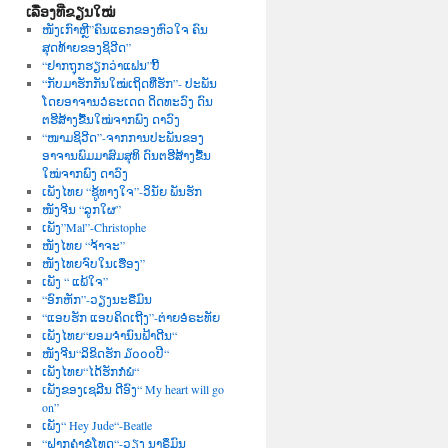
ເລື່ອງທີ່ຂຽນໃໝ່
ໜັງເກົາຫຼີ”ຄົນແຣກຂອງຫົວໃຈ ຄົນ
ສຸດທ້າຍຂອງຊິວີດ”
“ຢາກຖຸກຮຽກວ່າແຟນ”ບີ້
“ກັບມາຮັກກັນໃໝ່ເຖິດທີ່ຮັກ”- ປະພັນ
ໂດຍອາຈານວໍຣະເດດ ດິດທະວົງ ດົນ
ຕຮີສ້າງຂື້ນໃໝ່ຈາກພົງ ດາວົງ
“ໜາມຊິວີດ”-ຈາກການປະພັນຂອງ
ອາຈານພົມມາສົມສຸທິ ດົນຕຮີສ້າງຂື້ນ
ໃໝ່ຈາກພົງ ດາວົງ
ເພັງໄທຍ “ຊູ້ທາງໃຈ”-ວິນັຍ ພັນຮັກ
ໜັງຈີນ “ລູກໃຜ”
ເພັງ”Mal”-Christophe
ໜັງໄທຍ “ຈ້າຈະ”
ໜັງໄທຍຈົບໃນເຮື່ອງ”
ເພັງ “ ແພ້ໃຈ”
“ອົກຫັກ”-ວຽງນະຣືມົນ
“ແອບຮັກ ແອບຄິດເຖີງ”-ຕ່າຍອໍຣະທັຍ
ເພັງໄທຍ“ຍອມຈຳນົນຟ້າດີນ“
ໜັງຈີນ“ລິຂິດຮັກ ໓໐໐໐ປີ“
ເພັງໄທຍ“ໄດ້ຮັກກໍພໍ“
ເພັງຂອງເຊລີນ ດີອົງ“ My heart will go
on”
ເພັງ“ Hey Jude“-Beatle
“ຝາກຄຳຂໍໂທດ“-ວຽງ ນາຣຶມົນ