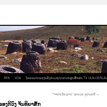
RFA
VOA
ໂທຣະພາບຂອງພລັງຮ່ວມຊາດລາວ&ສູນສືກສາ-TV ULN-CERLA
““ຈຳປາເມືອງລາວ“-ອຸຕະມະ ຈູລາມະນີ
→
ອງກິວົງ ຈັນທິຍາສັກ