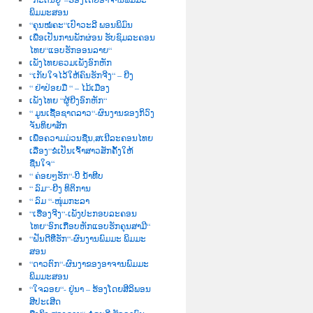
ພິມມະສອນ
“ຄຸນໝໍຄະ“ເປົາວະລີ ພອນພິມົນ
ເພື່ອເປັນການພັກຜ່ອນ ຮັບຊົມລະຄອນ
ໄທຍ“ແອບຮັກອອນລາຍ“
ເພັງໄທຍຣວມເພັງອົກຫັກ
“ເກັບໃຈໄວ້ໃຫ້ຄົນຮັກຈີງ“ – ຍີງ
“ ຢ່າປ່ອຍມື “ – ໄມ້ເມືອງ
ເພັງໄທຍ “ຜູ້ຍີງອົກຫັກ“
“ ມູນເຊື້ອຊາດລາວ“-ຜົນງານຂອງກິວົງ
ຈັນທິຍາສັກ
ເພື່ອຄວາມມ່ວນຊື່ນ,ສເນີລະຄອນໄທຍ
ເລື່ອງ“ຂໍເປັນເຈົ້າສາວສັກຄັ້ງໃຫ້
ຊື່ນໃຈ“
“ ຄ່ອຍໆຮັກ“-ບີ ນໍ້າທີບ
“ ລົມ“-ຍີງ ທິຕິການ
“ ລົມ “-ໜຸ່ມກະລາ
“ເຮື່ອງຈີງ“-ເພັງປະກອບລະຄອນ
ໄທຍ“ອົກເກືອບຫັກແອບຮັກຄຸນສາມີ“
“ຝັນດີທີ່ຮັກ“-ຜົນງານພົມມະ ພິມມະ
ສອນ
“ດາວຕົກ“-ຜົນງາຂອງອາຈານພົມມະ
ພິມມະສອນ
“ໃຈລອຍ“- ຢູ່ນາ – ຮ້ອງໂດຍສີລິພອນ
ສີປະເສີດ