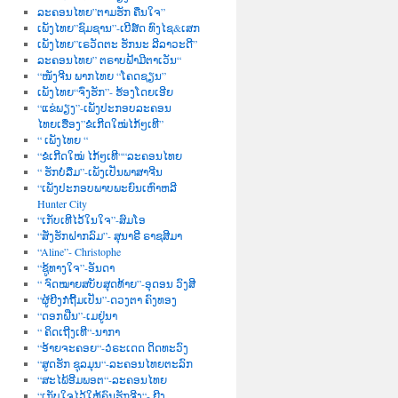
ລະຄອນໄທຍ”ຕາມຮັກ ຄືນໃຈ”
ເພັງໄທຍ”ຊົມຊານ”-ເບີສ໌ດ ທົງໄຊ&ເສກ
ເພັງໄທຍ”ເຣວັດຕະ ຮັກນະ ລີລາວະດີ”
ລະຄອນໄທຍ” ຕຣາບຟ້າມີຕາເວັນ“
“ໜັງຈີນ ພາກໄທຍ “ໂຄດຊຽນ”
ເພັງໄທຍ“ຈົ່ງຮັກ”- ຮ້ອງໂດຍເອີຍ
“ແຂ່ພຽງ”-ເພັງປະກອບລະຄອນ
ໄທຍເຮື່ອງ”ຂໍເກີດໃໝ່ໄກ້ໆເທີ”
“ ເພັງໄທຍ “
“ຂໍເກີດໃໝ່ ໄກ້ໆເທີ““ລະຄອນໄທຍ
“ ຮັກບໍ່ລືມ”-ເພັງເປັນພາສາຈີນ
“ເພັງປະກອບພາບພະຍົນເຫົາຫລີ
Hunter City
“ເກັບເທີໄວ້ໃນໃຈ”-ສົມໂອ
“ສັ່ງຮັກຝາກລົມ”- ສຸນາຣີ ຣາຊສີມາ
“Aline”- Christophe
“ຊູ້ທາງໃຈ”-ອັນດາ
“ ຈົດໝາຍສບັບສຸດທ້າຍ”-ອຸດອນ ວົງສີ
“ຜູ້ຍີງກໍຖີ້ມເປັນ”-ດວງຕາ ຄົງທອງ
“ດອກຝີ່ນ”-ເມຢູ່ນາ
“ ຄິດເຖີງເທີ“-ນາກາ
“ອ້າຍຈະຄອຍ“-ວໍຣະເດດ ດິດທະວົງ
“ສູດຮັກ ຊຸລມຸນ“-ລະຄອນໄທຍຕະລົກ
“ສະໄພ້ອີມພອຕ“-ລະຄອນໄທຍ
“ເກັບໃຈໄວ້ໃຫ້ຄົນຮັກຈີງ“- ຍີງ