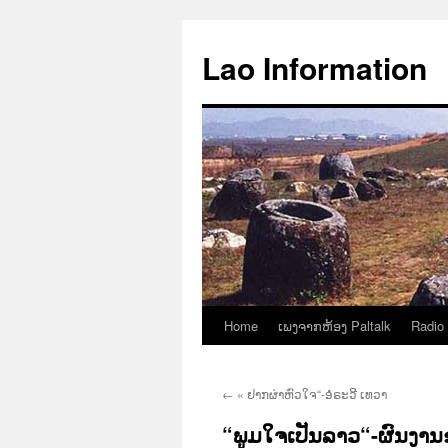
Aller
au
Lao Information
contenu
Home
ເພງຈາກຫ້ອງ Paltalk
Radio
←
« ຢາກຜ່າຫົວໃຈ“-ອໍຣະວີ ເທວາ
“ພູມໃຈເປັນລາວ“-ຜົນງານຂ