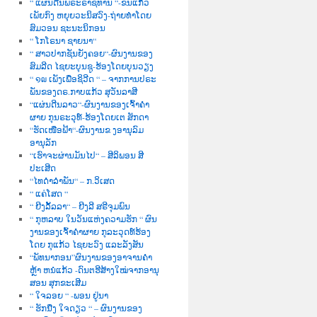
“ ແຜ່ນດີນພຣະຣາຊທານ “-ຂັນແກ້ວ
ເພັຍກົງ ຫຍຸຍວະນິສວົງ-ຖ່າຍທຳໂດຍ
ສົມວອນ ຊະນະນິກອນ
“ ໂກໂຣນາ ຊາຍນາ“
“ ສາວປາກຊັນຍັງຄອຍ“-ຜົນງານຂອງ
ສົມລີດ ໄຊຍະບຸນຊູ-ຮ້ອງໂດຍບຸນວຽງ
“ ໑໙ ເພັງເພື່ອຊິວີດ “ – ຈາກການປຣະ
ພັນຂອງດຣ.ກາບແກ້ວ ສຸວັນລາສີ
“ແຜ່ນດີນລາວ“-ຜົນງານຂອງເຈົ້າຄຳ
ຜາຍ ກຸນຣະວຸທ໌-ຮ້ອງໂດຍເຕ ສັກດາ
“ຮັດເໜືອຟ້າ“-ຜົນງານຂ ງອານຸລົມ
ອານຸລັກ
“ເຮົາຈະຜ່ານມັນໄປ“ – ສີລິພອນ ສີ
ປະເສີດ
“ໄທດຳລຳພັນ“ – ກ.ວິເສດ
“ ແຄ່ໂສດ “
“ ຍີງລັ້ລລາ“ – ຍີງລີ ສຣີຈຸມພົນ
“ ກຸຫລາບ ໃນວັນແຫ່ງຄວາມຮັກ “ ຜົນ
ງານຂອງເຈົ້າຄຳຜາຍ ກຸລະວຸດທ໌ຮ້ອງ
ໂດຍ ກຸແກ້ວ ໄຊຍະວົງ ແລະລັງສັນ
“ພັທນາກອນ”ຜົນງານຂອງອາຈານຄຳ
ຫຼ້າ ຫນໍແກ້ວ -ດົນຕຮີສ້າງໃໝ່ຈາກອານຸ
ສອນ ສຸກຂະເສີມ
“ ໃຈລອຍ “ -ພອນ ຢູ່ນາ
“ ຮັກນື່ງ ໃຈດຽວ “ – ຜົນງານຂອງ