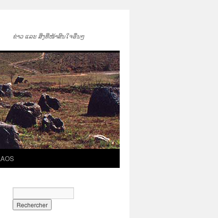
ຂ່າວ ແລະ ສິ່ງທີ່ໜ້າສົນໃຈອື່ນໆ
LAOS