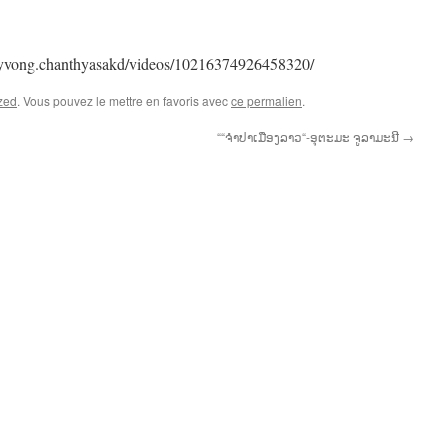
yvong.chanthyasakd/videos/10216374926458320/
zed
. Vous pouvez le mettre en favoris avec
ce permalien
.
““ຈຳປາເມືອງລາວ“-ອຸຕະມະ ຈູລາມະນີ
→