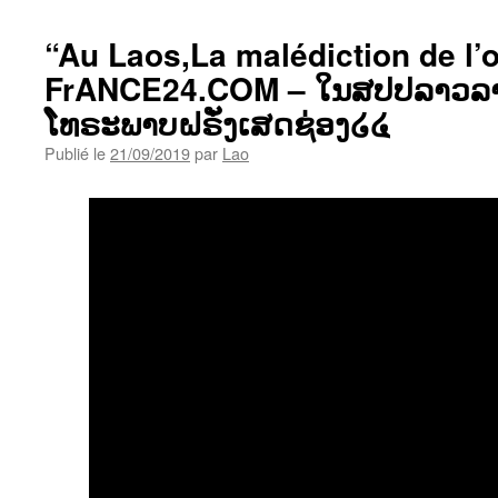
“Au Laos,La malédiction de l’o
FrANCE24.COM – ໃນສປປລາວລາງ
ໂທຣະພາບຝຣັ່ງເສດຊ່ອງ໒໔
Publié le
21/09/2019
par
Lao