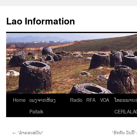
Aller
au
Lao Information
contenu
Home
ເພງຈາກຫ້ອງ
Radio
RFA
VOA
ໂທຣະພາບຂ
Paltalk
CERLALA
←
“ລຳຄອນສວັນ“
“ຮັກກັນ ວັນນີ