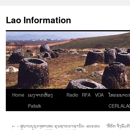
Aller
au
Lao Information
contenu
Home
ເພງຈາກຫ້ອງ
Radio
RFA
VOA
ໂທຣະພາບຂ
Paltalk
CERLALA
←
« ສຸພາບບຸຣຸດຈຸທາເທບ ຄຸນຊາຍຣາຊານົນ- ລະຄອນ
“ທີ່ຮັກ ຈົ່ງລ