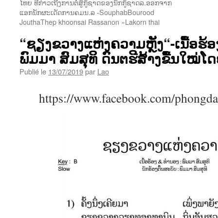
ໄທຍ ທີກ່າວເຖີງການຕໍ່ສູ້ກູ້ຊາດຂອງນັກກູ້ຊາດລ.ອອກຈາກ
ແອກນັກຜະເດັດການຄມນ.ລ -SouphabBourood
JouthaThep khoonsai Rassanon »Lakorn thai
“ຊຽງຂວາງແຫ່ງຄວາມຫຼັງ“-ເນື້ອຮ
ພົມມາ ສົມສຸທິ ດົນຕຮີສ້າງຂື້ນໃໝ່ໂດ
Publié le
13/07/2019
par
Lao
https://www.facebook.com/phongd