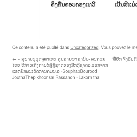
Ce contenu a été publié dans
Uncategorized
. Vous pouvez le me
←
« ສຸພາບບຸຣຸດຈຸທາເທບ ຄຸນຊາຍຣາຊານົນ- ລະຄອນ
“ທີ່ຮັກ ຈົ່ງລ
ໄທຍ ທີກ່າວເຖີງການຕໍ່ສູ້ກູ້ຊາດຂອງນັກກູ້ຊາດລ.ອອກຈາກ
ແອກນັກຜະເດັດການຄມນ.ລ -SouphabBourood
JouthaThep khoonsai Rassanon »Lakorn thai