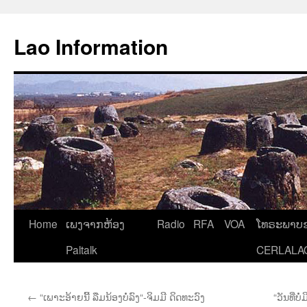
Aller
au
Lao Information
contenu
Home
ເພງຈາກຫ້ອງ
Radio
RFA
VOA
ໂທຣະພາບຂ
Paltalk
CERLALA
←
“ເພາະອ້າຍນີ້ ລືມນ້ອງບໍ່ລົງ“-ຈິມມີ ດິດທະວົງ
“ວັນທີ່ບ