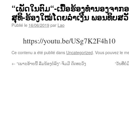
“ເພັດໃນຕົມ“-ເນື້ອຮ້ອງທຳນອງຈາກ
ສຸທິ-ຮ້ອງໃໝ່ໂດຍລຳເງີນ ພອນທິບສວ
Publié le
16/06/2019
par
Lao
https://youtu.be/USg7K2F4h10
Ce contenu a été publié dans
Uncategorized
. Vous pouvez le me
←
“ເພາະອ້າຍນີ້ ລືມນ້ອງບໍ່ລົງ“-ຈິມມີ ດິດທະວົງ
“ວັນທີ່ບ