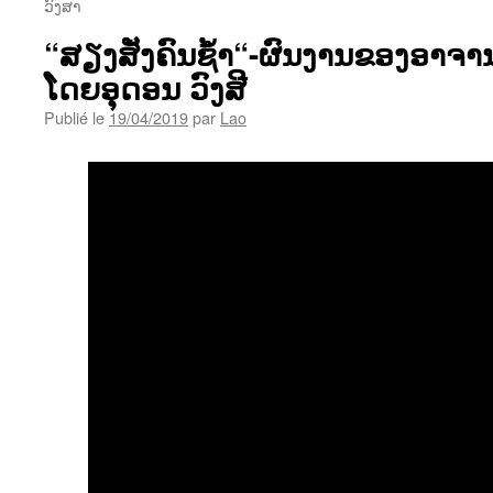
ວົງສາ
“ສຽງສັ່ງຄົນຊໍ້າ“-ຜົນງານຂອງອາຈານ
ໂດຍອຸດອນ ວົງສີ
Publié le
19/04/2019
par
Lao