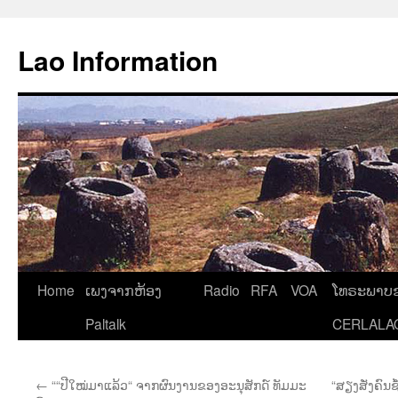
Aller
au
Lao Information
contenu
Home
ເພງຈາກຫ້ອງ
Radio
RFA
VOA
ໂທຣະພາບຂ
Paltalk
CERLALA
←
““ປີໃໝ່ມາແລ້ວ“ ຈາກຜົນງານຂອງອະນຸສັກດ໌ ທັມມະ
“ສຽງສັ່ງຄົນ