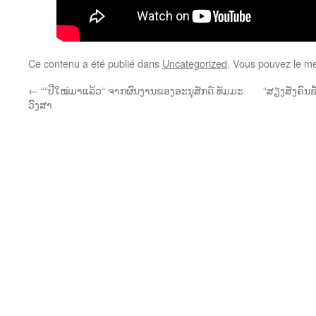
Ce contenu a été publié dans
Uncategorized
. Vous pouvez le me
←
““ປີໃໝ່ມາແລ້ວ“ ຈາກຜົນງານຂອງອະນຸສັກດ໌ ທັມມະ
“ສຽງສັ່ງຄົນ
ວົງສາ