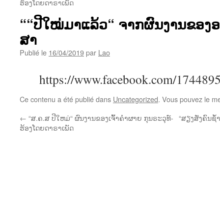
ຮ້ອງໂດຍດາຣາເພັດ
““ປີໃໝ່ມາແລ້ວ“ ຈາກຜົນງານຂອງອະ
ສາ
Publié le
16/04/2019
par
Lao
https://www.facebook.com/174489
Ce contenu a été publié dans
Uncategorized
. Vous pouvez le me
←
“ສ.ຄ.ສ ປີໃຫມ່“ ຜົນງານຂອງເຈົ້າຄຳຜາຍ ກຸນຣະວຸທ໌-
“ສຽງສັ່ງຄົນຊ
ຮ້ອງໂດຍດາຣາເພັດ