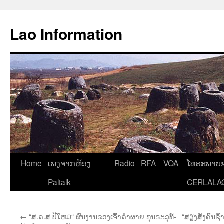
Aller
au
Lao Information
contenu
Home
ເພງຈາກຫ້ອງ
Radio
RFA
VOA
ໂທຣະພາບຂ
Paltalk
CERLALA
←
“ສ.ຄ.ສ ປີໃຫມ່“ ຜົນງານຂອງເຈົ້າຄຳຜາຍ ກຸນຣະວຸທ໌-
“ສຽງສັ່ງຄົນຊ