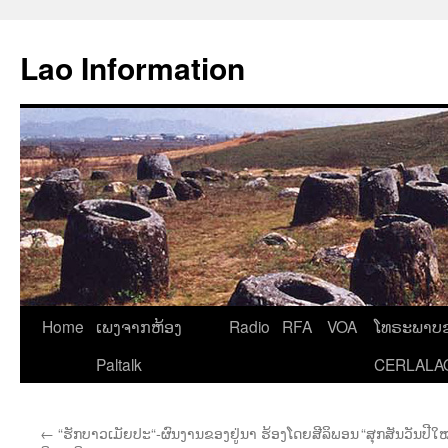
Aller
au
Lao Information
contenu
Home
ເພງຈາກຫ້ອງ
Radio
RFA
VOA
ໂທຣະພາບຂ
Paltalk
CERLALA
←
“ຮັກບາວເມັຍປະ“-ຜົນງານຂອງຢູ່ນາ ຮ້ອງໂດຍສີລິພອນ
“ສຸກສັນວັນປີ