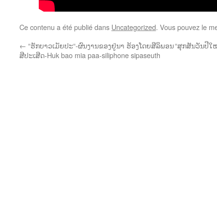
Ce contenu a été publié dans
Uncategorized
. Vous pouvez le me
←
“ຮັກບາວເມັຍປະ“-ຜົນງານຂອງຢູ່ນາ ຮ້ອງໂດຍສີລິພອນ
“ສຸກສັນວັນປີ
ສີປະເສີດ-Huk bao mia paa-siliphone sipaseuth