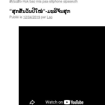
ສີປະເສີດ-Huk bao mia paa-siliphone sipaseuth
“ສຸກສັນວັນປີໃໝ່“-ມະລີຈັນສຸກ
Publié le
12/04/2019
par
Lao