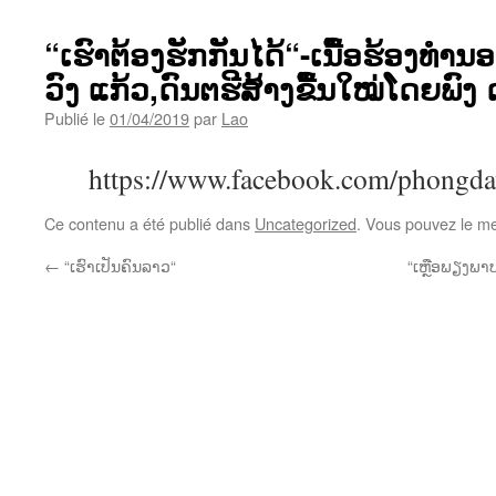
“ເຮົາຕ້ອງຮັກກັນໄດ້“-ເນື້ອຮ້ອງທ
ວົງ ແກ້ວ,ດົນຕຮີສ້າງຂື້ນໃໝ່ໂດຍພົງ 
Publié le
01/04/2019
par
Lao
https://www.facebook.com/phongd
Ce contenu a été publié dans
Uncategorized
. Vous pouvez le me
←
“ເຮົາເປັນຄົນລາວ“
“ເຫຼືອພຽງພາ