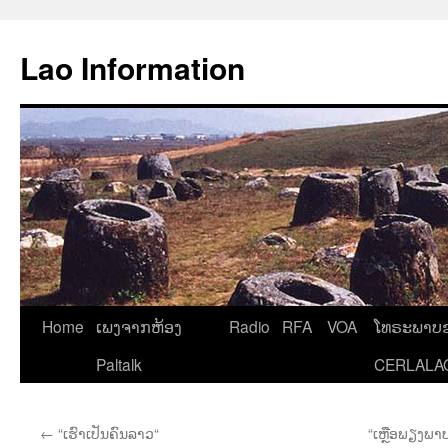
Aller
au
Lao Information
contenu
Home
ເພງຈາກຫ້ອງ
Radio
RFA
VOA
ໂທຣະພາບຂ
Paltalk
CERLALA
←
“ເຮົາເປັນຄົນລາວ“
“ເຫຼືອພຽງພາ