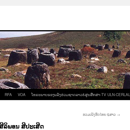
RFA
VOA
ໂທຣະພາບຂອງພລັງຮ່ວມຊາດລາວ&ສູນສືກສາ-TV ULN-CERLA
ຮວມເພັງຮິດໄທຍ ໕ສາວ
→
ຍສີລິພອນ ສີປະເສີດ