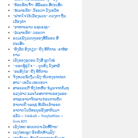
“ຂ້ອຍຮັກເຈົ້າ“-ສິລິພອນ ສີປະເສີດ
“ຮໍເພາະຮັກ“-ວິຣະດາ ວົງເທວັທ
“ຝາກໃຈໄວ້ເມືອງພວນ“-ດວງຕາ ຖິ່ນ
ເມືອງຄຳ
“ອາຫານລາວ ແຊບແຊບ“
“ລໍເພາະຮັກ“-ວຣະດາ
ຣວມເພັງມ່ວນໆຂອງສີລິພອນ ສີ
ປະເສີດ
“ທັງຮັກ ທັງກຽດ“-ຍິງ ທິຕິການ -ອາຮ໌ສ
ຍາມ
ເພັງຂອງອຸດອນ ວົງສີ ຊຸດໃໝ່
“ ຍອດຊູ້ຄູ່ໃຈ “ – ບຸນທົງ ວົງສາລີ
“ອະສົງໄຂ“-ຍີງ ທິຕິການ
ຈັງຫວະຂັບງື່ມ ເພັງ“ຫົວຫງອກຢອກ
ສາວ“-ເທວັນ ເທບເທວາ
ສາຣະຄະດີ“ທົ່ງໄຫຫີນ“ຂໍ່ມູນຈາກກົມຖ
ແລງຂ່າວ ແລະໂຄສນາການຂອງພຣະ
ຮາຊະອານາຈັກລາວກ່ອນການຍຶດ
ອຳນາດປີ ໑໙໗໕ ທີເຄີຍເອົາອອກ
ອາກາດໃນວິທະຍຸຝຣັ່ງສາກົນມາ
ແລ້ວ-« Salakadi « TonghaiHine »
from RFI
ເພັງໄທຍ“ສວຍກວ່າເມັຍທີ່ບ້ານ“
ເພງໄທຍຊຸດ“ອົກຫັກຫ້າມຟັງ“
“ກະຕັນຍູ“–ຮ້ອງໂດຍອາຈານພົມມະ