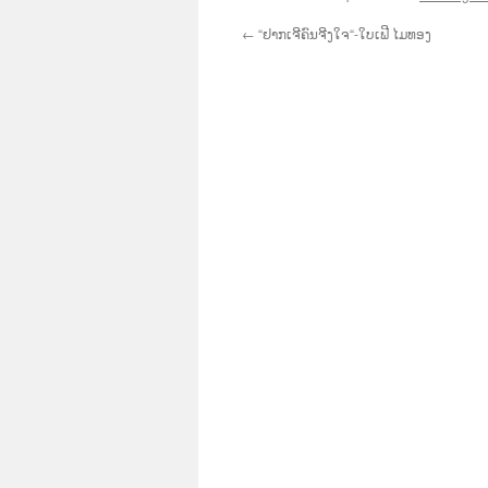
←
“ຢາກເຈີຄົນຈີງໃຈ“-ໃບເຟີ ໄມທອງ