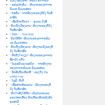
ນື່ງຍິງ ສອງຊາຍ“-ອໍຣະວີ ສັຈຈານົນ
“ ແສງແຫ່ງທັມ “ -ຜົນງານຂອງອາຈານ
ພົມມະ ພິມມະສອນ
“ ບໍ່ຂໍລືມ “-ຈາກຜົນງານຂອງກິວົງ ຈັນທິ
ຍາສັກ
“ ເຊື່ອອ້າຍດີກວ່າ “ – ອຸດອນ ວົງສີ
“ຄິດເຖິງເມືອງລາວ“-ຜົນງານຂອງກິວົງ
ຈັນທິຍາສັກ
“ ປ່ອຍ “ – Num Kala
“ຄົນໄຮ້ຮັກ“-ຜົນງານຂອງອາຈານພົມ
ມະ ພິມມະສອນ
“ຄິດເຖີງເມືອງລາວ“-ຜົນງານເພັງຂອງກິ
ວົງ ຈັນທິຍາສັກ
“ ຮັກນື່ງໃຈດຽວ“-ຜົນງານຂອງອາຈານ
ສີລາວົງ ແກ້ວ
“ ໂພນສວັນແດນສວັນ“ – ຈາກຜົນງານ
ຂອງອາຈານພົມມະ ພິມມະສອນ
“ ຮັກສັນນັ້ນເພື່ອເທີ “- ແພງຈັງ-The
golden song
“ ໂຊຟີ“-ຕີເຕີ
“ ເຊື້ອສາຍຂ້ອຍລາວ “-ຜົນງານຂອງກິ
ວົງ ຈັນທິຍາສັກ
“ຫົວໃຈສັ່ງໃຫ້ຮັກ“-ເພັງປະກອບລະ
ຄອນໄທຍເຮື່ອງ“ອົກເກືອບຫັກຫລົງຮັກ
ຄຸນສາມີ