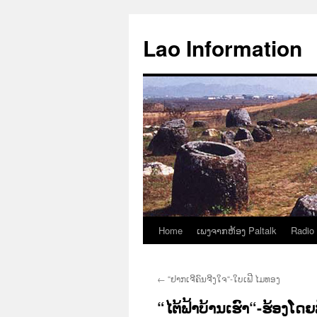
Aller
au
Lao Information
contenu
Home
ເພງຈາກຫ້ອງ Paltalk
Radio
←
“ຢາກເຈີຄົນຈີງໃຈ“-ໃບເຟີ ໄມທອງ
“ໄຕ້ຟ້າບ້ານເຮົາ“-ຮ້ອງໂດ