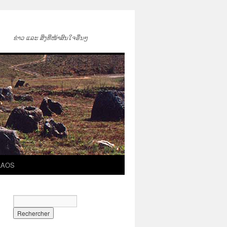
ຂ່າວ ແລະ ສິ່ງທີ່ໜ້າສົນໃຈອື່ນໆ
LAOS