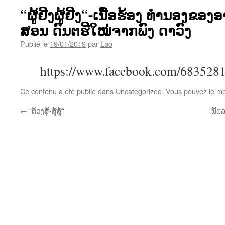
“ຜູ້ຍີງຜູ້ຍີງ“-ເນື້ອຮ້ອງ ທຳນອງຂ
ສອນ ດົນຕຮີໃໝ່ຈາກພົງ ດາວົງ
Publié le
19/01/2019
par
Lao
https://www.facebook.com/683528
Ce contenu a été publié dans
Uncategorized
. Vous pouvez le me
←
“ຕ້ອງສູ້-ສູ້ສູ້“
“ນີ້