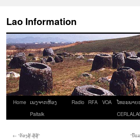
Aller
au
Lao Information
contenu
Home
ເພງຈາກຫ້ອງ
Radio
RFA
VOA
ໂທຣະພາບຂ
Paltalk
CERLALA
←
“ຕ້ອງສູ້-ສູ້ສູ້“
“ນີ້