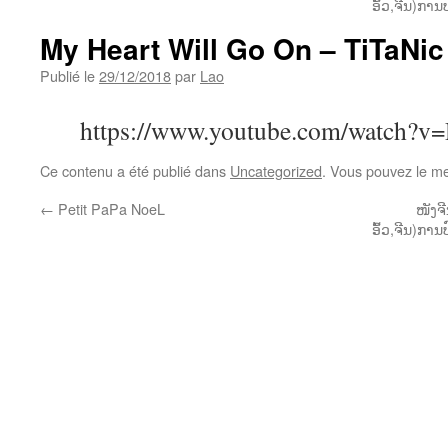
ອົ້ວ,ຈີນ)ກາ
My Heart Will Go On – TiTaNic
Publié le
29/12/2018
par
Lao
https://www.youtube.com/watch
Ce contenu a été publié dans
Uncategorized
. Vous pouvez le me
←
Petit PaPa NoeL
ໜັງຈ
ອົ້ວ,ຈີນ)ກາ