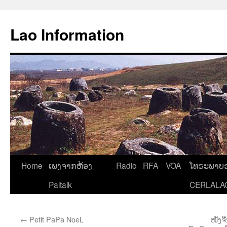
Aller
au
Lao Information
contenu
Home
ເພງຈາກຫ້ອງ
Radio
RFA
VOA
ໂທຣະພາບຂ
Paltalk
CERLALA
←
Petit PaPa NoeL
ໜັງຈ