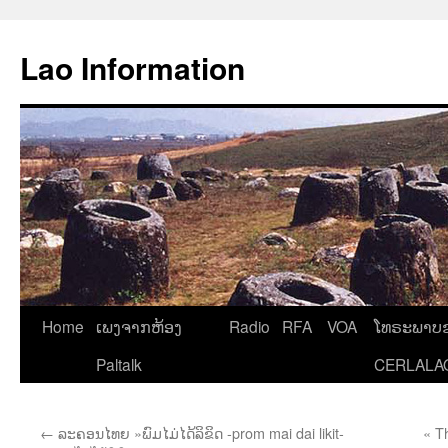
Aller
au
Lao Information
contenu
Home
ເພງຈາກຫ້ອງ
Radio
RFA
VOA
ໂທຣະພາບຂ
Paltalk
CERLALA
←
ລະຄອນໄທຍ »ພົມໄມ່ໄດ້ລິຂິດ -prom mai dai likit-
« T