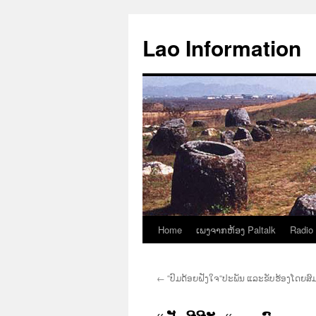
Aller
au
Lao Information
contenu
Home
ເພງຈາກຫ້ອງ Paltalk
Radio
←
“ປົມດ້ອຍຝັງໃຈ“ປະພັນ ແລະຂັບຮ້ອງໂດຍສົມ