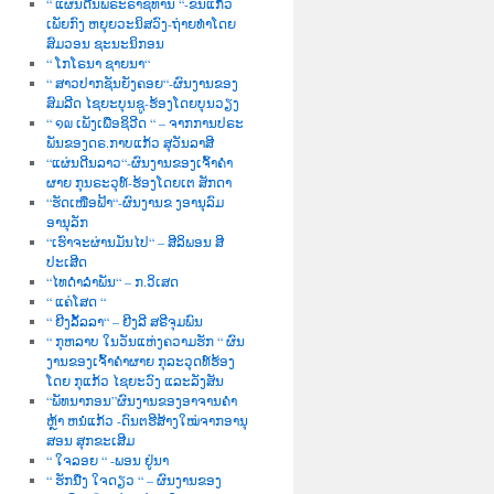
“ ແຜ່ນດີນພຣະຣາຊທານ “-ຂັນແກ້ວ
ເພັຍກົງ ຫຍຸຍວະນິສວົງ-ຖ່າຍທຳໂດຍ
ສົມວອນ ຊະນະນິກອນ
“ ໂກໂຣນາ ຊາຍນາ“
“ ສາວປາກຊັນຍັງຄອຍ“-ຜົນງານຂອງ
ສົມລີດ ໄຊຍະບຸນຊູ-ຮ້ອງໂດຍບຸນວຽງ
“ ໑໙ ເພັງເພື່ອຊິວີດ “ – ຈາກການປຣະ
ພັນຂອງດຣ.ກາບແກ້ວ ສຸວັນລາສີ
“ແຜ່ນດີນລາວ“-ຜົນງານຂອງເຈົ້າຄຳ
ຜາຍ ກຸນຣະວຸທ໌-ຮ້ອງໂດຍເຕ ສັກດາ
“ຮັດເໜືອຟ້າ“-ຜົນງານຂ ງອານຸລົມ
ອານຸລັກ
“ເຮົາຈະຜ່ານມັນໄປ“ – ສີລິພອນ ສີ
ປະເສີດ
“ໄທດຳລຳພັນ“ – ກ.ວິເສດ
“ ແຄ່ໂສດ “
“ ຍີງລັ້ລລາ“ – ຍີງລີ ສຣີຈຸມພົນ
“ ກຸຫລາບ ໃນວັນແຫ່ງຄວາມຮັກ “ ຜົນ
ງານຂອງເຈົ້າຄຳຜາຍ ກຸລະວຸດທ໌ຮ້ອງ
ໂດຍ ກຸແກ້ວ ໄຊຍະວົງ ແລະລັງສັນ
“ພັທນາກອນ”ຜົນງານຂອງອາຈານຄຳ
ຫຼ້າ ຫນໍແກ້ວ -ດົນຕຮີສ້າງໃໝ່ຈາກອານຸ
ສອນ ສຸກຂະເສີມ
“ ໃຈລອຍ “ -ພອນ ຢູ່ນາ
“ ຮັກນື່ງ ໃຈດຽວ “ – ຜົນງານຂອງ