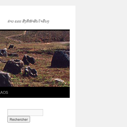
ຂ່າວ ແລະ ສິ່ງທີ່ໜ້າສົນໃຈອື່ນໆ
LAOS