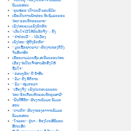
ພິມມະສອນ
“ຄຸນໝໍຄະ“ເປົາວະລີ ພອນພິມົນ
ເພື່ອເປັນການພັກຜ່ອນ ຮັບຊົມລະຄອນ
ໄທຍ“ແອບຮັກອອນລາຍ“
ເພັງໄທຍຣວມເພັງອົກຫັກ
“ເກັບໃຈໄວ້ໃຫ້ຄົນຮັກຈີງ“ – ຍີງ
“ ຢ່າປ່ອຍມື “ – ໄມ້ເມືອງ
ເພັງໄທຍ “ຜູ້ຍີງອົກຫັກ“
“ ມູນເຊື້ອຊາດລາວ“-ຜົນງານຂອງກິວົງ
ຈັນທິຍາສັກ
ເພື່ອຄວາມມ່ວນຊື່ນ,ສເນີລະຄອນໄທຍ
ເລື່ອງ“ຂໍເປັນເຈົ້າສາວສັກຄັ້ງໃຫ້
ຊື່ນໃຈ“
“ ຄ່ອຍໆຮັກ“-ບີ ນໍ້າທີບ
“ ລົມ“-ຍີງ ທິຕິການ
“ ລົມ “-ໜຸ່ມກະລາ
“ເຮື່ອງຈີງ“-ເພັງປະກອບລະຄອນ
ໄທຍ“ອົກເກືອບຫັກແອບຮັກຄຸນສາມີ“
“ຝັນດີທີ່ຮັກ“-ຜົນງານພົມມະ ພິມມະ
ສອນ
“ດາວຕົກ“-ຜົນງາຂອງອາຈານພົມມະ
ພິມມະສອນ
“ໃຈລອຍ“- ຢູ່ນາ – ຮ້ອງໂດຍສີລິພອນ
ສີປະເສີດ