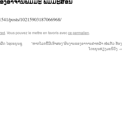
ນຂອງອາຈານພົມມະ ພິມມະສອນ
1541/posts/10215903187066968/
zed
. Vous pouvez le mettre en favoris avec
ce permalien
.
ລີດ ໄຊຍະບຸນຊູ
“ຫາກໂລກນີ້ມີເຮົາສອງ“ຜົນງານຂອງອາຈານຄຳຫລ້າ ໜໍ່ແກ້ວ ຮ້ອງ
ໂດຍບຸນທ່ຽງມະນິວົງ
→