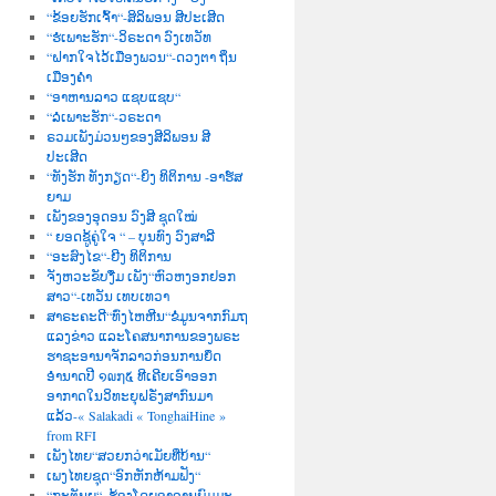
“ຂ້ອຍຮັກເຈົ້າ“-ສິລິພອນ ສີປະເສີດ
“ຮໍເພາະຮັກ“-ວິຣະດາ ວົງເທວັທ
“ຝາກໃຈໄວ້ເມືອງພວນ“-ດວງຕາ ຖິ່ນ
ເມືອງຄຳ
“ອາຫານລາວ ແຊບແຊບ“
“ລໍເພາະຮັກ“-ວຣະດາ
ຣວມເພັງມ່ວນໆຂອງສີລິພອນ ສີ
ປະເສີດ
“ທັງຮັກ ທັງກຽດ“-ຍິງ ທິຕິການ -ອາຮ໌ສ
ຍາມ
ເພັງຂອງອຸດອນ ວົງສີ ຊຸດໃໝ່
“ ຍອດຊູ້ຄູ່ໃຈ “ – ບຸນທົງ ວົງສາລີ
“ອະສົງໄຂ“-ຍີງ ທິຕິການ
ຈັງຫວະຂັບງື່ມ ເພັງ“ຫົວຫງອກຢອກ
ສາວ“-ເທວັນ ເທບເທວາ
ສາຣະຄະດີ“ທົ່ງໄຫຫີນ“ຂໍ່ມູນຈາກກົມຖ
ແລງຂ່າວ ແລະໂຄສນາການຂອງພຣະ
ຮາຊະອານາຈັກລາວກ່ອນການຍຶດ
ອຳນາດປີ ໑໙໗໕ ທີເຄີຍເອົາອອກ
ອາກາດໃນວິທະຍຸຝຣັ່ງສາກົນມາ
ແລ້ວ-« Salakadi « TonghaiHine »
from RFI
ເພັງໄທຍ“ສວຍກວ່າເມັຍທີ່ບ້ານ“
ເພງໄທຍຊຸດ“ອົກຫັກຫ້າມຟັງ“
“ກະຕັນຍູ“–ຮ້ອງໂດຍອາຈານພົມມະ