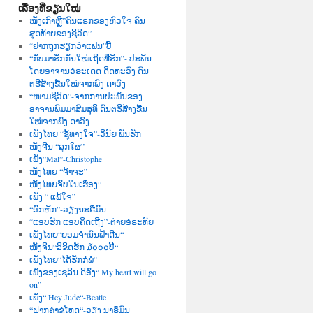
ເລື່ອງທີ່ຂຽນໃໝ່
ໜັງເກົາຫຼີ”ຄົນແຣກຂອງຫົວໃຈ ຄົນ
ສຸດທ້າຍຂອງຊິວີດ”
“ຢາກຖຸກຮຽກວ່າແຟນ”ບີ້
“ກັບມາຮັກກັນໃໝ່ເຖິດທີ່ຮັກ”- ປະພັນ
ໂດຍອາຈານວໍຣະເດດ ດິດທະວົງ ດົນ
ຕຮີສ້າງຂື້ນໃໝ່ຈາກພົງ ດາວົງ
“ໜາມຊິວີດ”-ຈາກການປະພັນຂອງ
ອາຈານພົມມາສົມສຸທິ ດົນຕຮີສ້າງຂື້ນ
ໃໝ່ຈາກພົງ ດາວົງ
ເພັງໄທຍ “ຊູ້ທາງໃຈ”-ວິນັຍ ພັນຮັກ
ໜັງຈີນ “ລູກໃຜ”
ເພັງ”Mal”-Christophe
ໜັງໄທຍ “ຈ້າຈະ”
ໜັງໄທຍຈົບໃນເຮື່ອງ”
ເພັງ “ ແພ້ໃຈ”
“ອົກຫັກ”-ວຽງນະຣືມົນ
“ແອບຮັກ ແອບຄິດເຖີງ”-ຕ່າຍອໍຣະທັຍ
ເພັງໄທຍ“ຍອມຈຳນົນຟ້າດີນ“
ໜັງຈີນ“ລິຂິດຮັກ ໓໐໐໐ປີ“
ເພັງໄທຍ“ໄດ້ຮັກກໍພໍ“
ເພັງຂອງເຊລີນ ດີອົງ“ My heart will go
on”
ເພັງ“ Hey Jude“-Beatle
“ຝາກຄຳຂໍໂທດ“-ວຽງ ນາຣຶມົນ