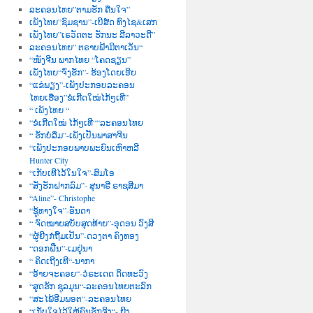
ລະຄອນໄທຍ”ຕາມຮັກ ຄືນໃຈ”
ເພັງໄທຍ”ຊົມຊານ”-ເບີສ໌ດ ທົງໄຊ&ເສກ
ເພັງໄທຍ”ເຣວັດຕະ ຮັກນະ ລີລາວະດີ”
ລະຄອນໄທຍ” ຕຣາບຟ້າມີຕາເວັນ“
“ໜັງຈີນ ພາກໄທຍ “ໂຄດຊຽນ”
ເພັງໄທຍ“ຈົ່ງຮັກ”- ຮ້ອງໂດຍເອີຍ
“ແຂ່ພຽງ”-ເພັງປະກອບລະຄອນ
ໄທຍເຮື່ອງ”ຂໍເກີດໃໝ່ໄກ້ໆເທີ”
“ ເພັງໄທຍ “
“ຂໍເກີດໃໝ່ ໄກ້ໆເທີ““ລະຄອນໄທຍ
“ ຮັກບໍ່ລືມ”-ເພັງເປັນພາສາຈີນ
“ເພັງປະກອບພາບພະຍົນເຫົາຫລີ
Hunter City
“ເກັບເທີໄວ້ໃນໃຈ”-ສົມໂອ
“ສັ່ງຮັກຝາກລົມ”- ສຸນາຣີ ຣາຊສີມາ
“Aline”- Christophe
“ຊູ້ທາງໃຈ”-ອັນດາ
“ ຈົດໝາຍສບັບສຸດທ້າຍ”-ອຸດອນ ວົງສີ
“ຜູ້ຍີງກໍຖີ້ມເປັນ”-ດວງຕາ ຄົງທອງ
“ດອກຝີ່ນ”-ເມຢູ່ນາ
“ ຄິດເຖີງເທີ“-ນາກາ
“ອ້າຍຈະຄອຍ“-ວໍຣະເດດ ດິດທະວົງ
“ສູດຮັກ ຊຸລມຸນ“-ລະຄອນໄທຍຕະລົກ
“ສະໄພ້ອີມພອຕ“-ລະຄອນໄທຍ
“ເກັບໃຈໄວ້ໃຫ້ຄົນຮັກຈີງ“- ຍີງ