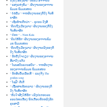
ນື່ງຍິງ ສອງຊາຍ“-ອໍຣະວີ ສັຈຈານົນ
“ ແສງແຫ່ງທັມ “ -ຜົນງານຂອງອາຈານ
ພົມມະ ພິມມະສອນ
“ ບໍ່ຂໍລືມ “-ຈາກຜົນງານຂອງກິວົງ ຈັນທິ
ຍາສັກ
“ ເຊື່ອອ້າຍດີກວ່າ “ – ອຸດອນ ວົງສີ
“ຄິດເຖິງເມືອງລາວ“-ຜົນງານຂອງກິວົງ
ຈັນທິຍາສັກ
“ ປ່ອຍ “ – Num Kala
“ຄົນໄຮ້ຮັກ“-ຜົນງານຂອງອາຈານພົມ
ມະ ພິມມະສອນ
“ຄິດເຖີງເມືອງລາວ“-ຜົນງານເພັງຂອງກິ
ວົງ ຈັນທິຍາສັກ
“ ຮັກນື່ງໃຈດຽວ“-ຜົນງານຂອງອາຈານ
ສີລາວົງ ແກ້ວ
“ ໂພນສວັນແດນສວັນ“ – ຈາກຜົນງານ
ຂອງອາຈານພົມມະ ພິມມະສອນ
“ ຮັກສັນນັ້ນເພື່ອເທີ “- ແພງຈັງ-The
golden song
“ ໂຊຟີ“-ຕີເຕີ
“ ເຊື້ອສາຍຂ້ອຍລາວ “-ຜົນງານຂອງກິ
ວົງ ຈັນທິຍາສັກ
“ຫົວໃຈສັ່ງໃຫ້ຮັກ“-ເພັງປະກອບລະ
ຄອນໄທຍເຮື່ອງ“ອົກເກືອບຫັກຫລົງຮັກ
ຄຸນສາມີ