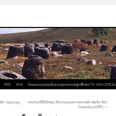
RFA
VOA
ໂທຣະພາບຂອງພລັງຮ່ວມຊາດລາວ&ສູນສືກສາ-TV ULN-CERLA
ລີດ ໄຊຍະບຸນຊູ
“ຫາກໂລກນີ້ມີເຮົາສອງ“ຜົນງານຂອງອາຈານຄຳຫລ້າ ໜໍ່ແກ້ວ ຮ້ອງ
ໂດຍບຸນທ່ຽງມະນິວົງ
→