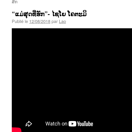
ສັກ
“ແມ່ສຸດທີ່ຮັກ”- ໄຊໂຍ ໂຄຕະມິ
Publié le
12/08/2018
par
Lao