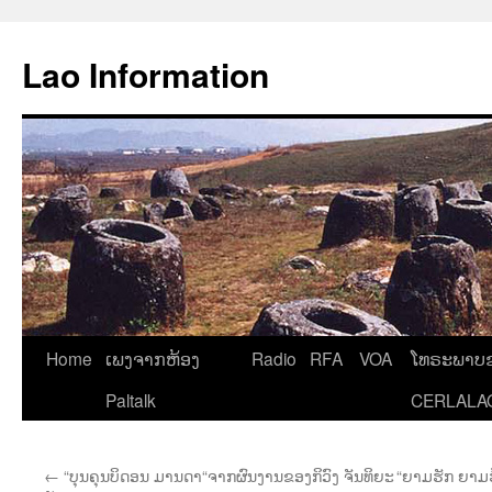
Aller
au
Lao Information
contenu
Home
ເພງຈາກຫ້ອງ
Radio
RFA
VOA
ໂທຣະພາບຂ
Paltalk
CERLALA
←
“ບຸນຄຸນບິດອນ ມານດາ“ຈາກຜົນງານຂອງກິວົງ ຈັນທິຍະ
“ຍາມຮັກ ຍາມຮ