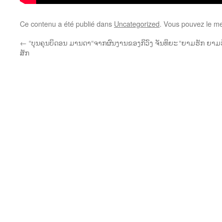
Ce contenu a été publié dans
Uncategorized
. Vous pouvez le me
←
“ບຸນຄຸນບິດອນ ມານດາ“ຈາກຜົນງານຂອງກິວົງ ຈັນທິຍະ
“ຍາມຮັກ ຍາມຮ
ສັກ