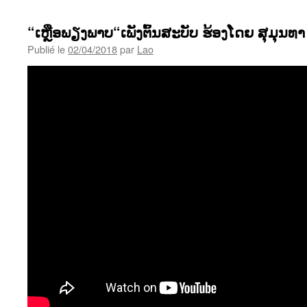
“ເຫຼືອພຽງພາບ“ເພັງຕົ້ນສະບັບ ຮ້ອງໂດຍ ສຸມຸນທາ
Publié le
02/04/2018
par
Lao