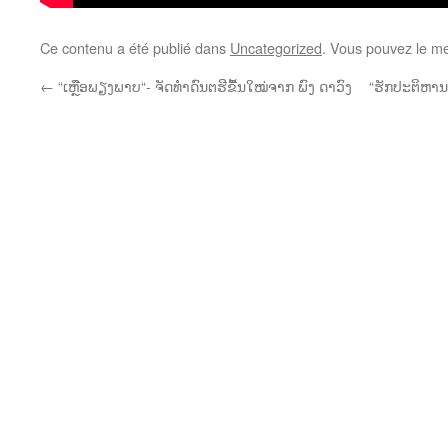
Ce contenu a été publié dans
Uncategorized
. Vous pouvez le me
←
“ເຫຼືອພຽງພາບ“- ຈັດທຳດົນຕຮີຂື້ນໃໝ່ຈາກ ພົງ ດາວົງ
“ຮັກປະຕິຫານ