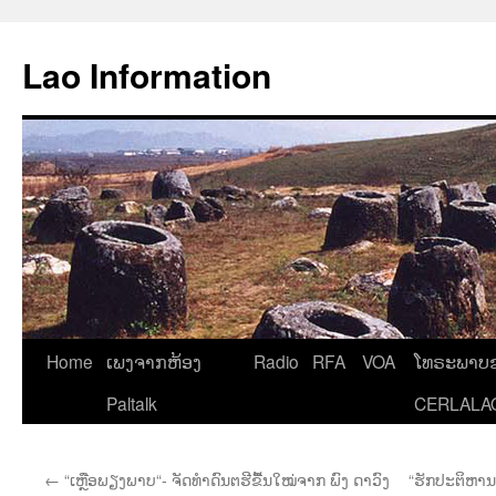
Aller
au
Lao Information
contenu
Home
ເພງຈາກຫ້ອງ
Radio
RFA
VOA
ໂທຣະພາບຂ
Paltalk
CERLALA
←
“ເຫຼືອພຽງພາບ“- ຈັດທຳດົນຕຮີຂື້ນໃໝ່ຈາກ ພົງ ດາວົງ
“ຮັກປະຕິຫານ