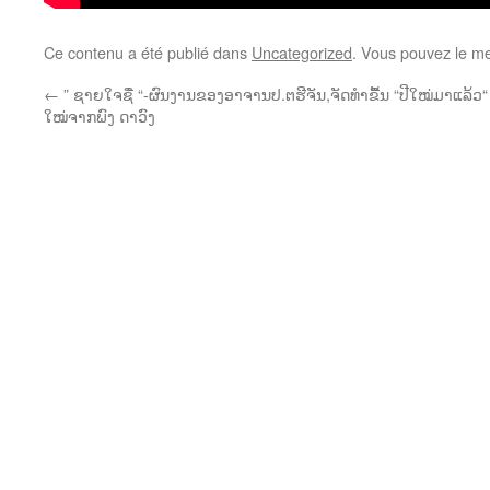
Ce contenu a été publié dans
Uncategorized
. Vous pouvez le me
←
” ຊາຍໃຈຊື່ “-ຜົນງານຂອງອາຈານປ.ຕຮີຈັນ,ຈັດທຳຂື້ນ
“ປີໃໝ່ມາແລ້ວ
ໃໝ່ຈາກພົງ ດາວົງ