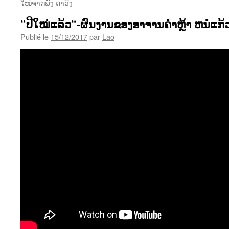
ໃໝ່ຈາກພົງ ດາວົງ
“ປີໃໝ່ແລ້ວ“-ຜົນງານຂອງອາຈານຄຳຫຼ້າ ຫນໍ່ແກ້
Publié le
15/12/2017
par
Lao