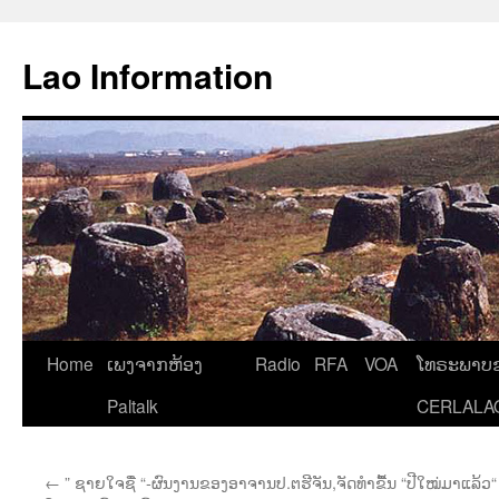
Aller
au
Lao Information
contenu
Home
ເພງຈາກຫ້ອງ
Radio
RFA
VOA
ໂທຣະພາບຂ
Paltalk
CERLALA
←
” ຊາຍໃຈຊື່ “-ຜົນງານຂອງອາຈານປ.ຕຮີຈັນ,ຈັດທຳຂື້ນ
“ປີໃໝ່ມາແລ້ວ