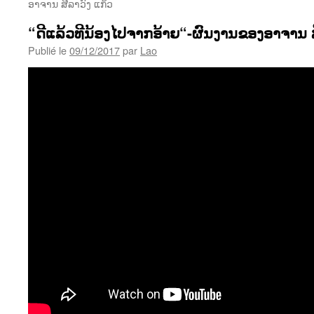
ອາຈານ ສີລາວົງ ແກ້ວ
“ດີແລ້ວທີນ້ອງໄປຈາກອ້າຍ“-ຜົນງານຂອງອາຈານ ສ
Publié le
09/12/2017
par
Lao