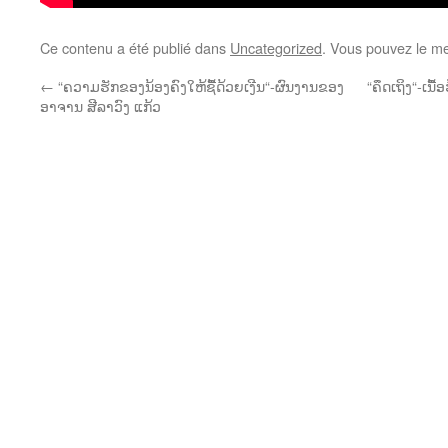
Ce contenu a été publié dans
Uncategorized
. Vous pouvez le me
←
“ຄວາມຮັກຂອງນ້ອງຄົງໃຫ້ຊື້ດ້ວຍເງີນ“-ຜົນງານຂອງ
“ຄຶດເຖິງ“-ເນ
ອາຈານ ສີລາວົງ ແກ້ວ