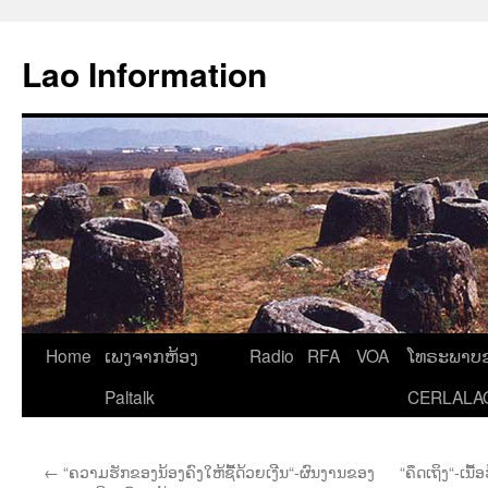
Aller
au
Lao Information
contenu
Home
ເພງຈາກຫ້ອງ
Radio
RFA
VOA
ໂທຣະພາບຂ
Paltalk
CERLALA
←
“ຄວາມຮັກຂອງນ້ອງຄົງໃຫ້ຊື້ດ້ວຍເງີນ“-ຜົນງານຂອງ
“ຄຶດເຖິງ“-ເນ