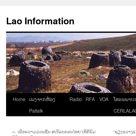
Aller
au
Lao Information
contenu
Home
ເພງຈາກຫ້ອງ
Radio
RFA
VOA
ໂທຣະພາບຂ
Paltalk
CERLALA
←
ເພື່ອຄວາມມ່ວນຊື່ນ ສເນີລະຄອນໄທຍ“ເທີຄືພົມ
“ຊຽງຂວາງແຫ