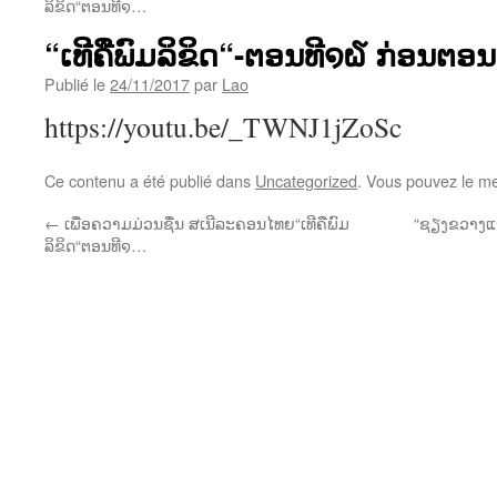
ລິຂິດ“ຕອນທີ໑…
“ເທີຄືພົມລິຂິດ“-ຕອນທີ໑໖ ກ່ອນຕອນ
Publié le
24/11/2017
par
Lao
https://youtu.be/_TWNJ1jZoSc
Ce contenu a été publié dans
Uncategorized
. Vous pouvez le me
←
ເພື່ອຄວາມມ່ວນຊື່ນ ສເນີລະຄອນໄທຍ“ເທີຄືພົມ
“ຊຽງຂວາງແຫ
ລິຂິດ“ຕອນທີ໑…