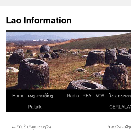
Aller
au
Lao Information
contenu
Home
ເພງຈາກຫ້ອງ
Radio
RFA
VOA
ໂທຣະພາບຂ
Paltalk
CERLALA
←
“ໃນຝັນ“-ທູນ ທອງໃຈ
“ເອະໃຈ“-ເພັງ