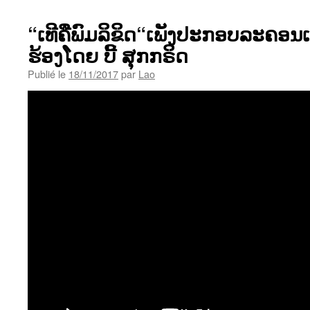
“ເທີຄືພົມລິຂິດ“ເພັງປະກອບລະຄອນເຮື
ຮ້ອງໂດຍ ບີ້ ສຸກກຣິດ
Publié le
18/11/2017
par
Lao