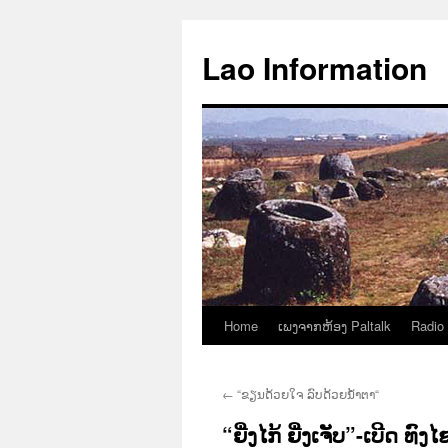
Aller
au
Lao Information
contenu
Home
ເພງຈາກຫ້ອງ Paltalk
Radio
←
“ຂຽນດ້ວຍໃຈ ລົບດ້ວຍນໍ້າຕາ“
“ຍີ່ງໄກ້ ຍີ່ງເຈັບ”-ເບີດ ທົ