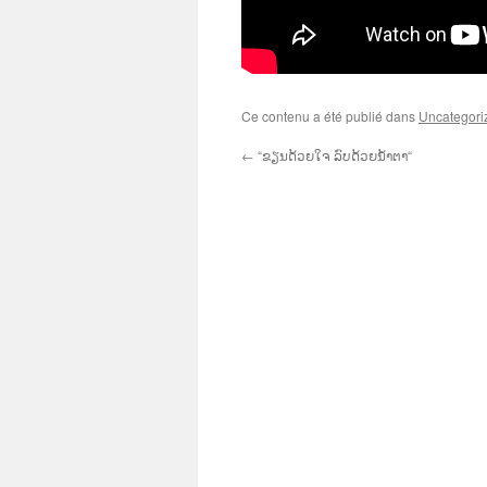
Ce contenu a été publié dans
Uncategori
←
“ຂຽນດ້ວຍໃຈ ລົບດ້ວຍນໍ້າຕາ“