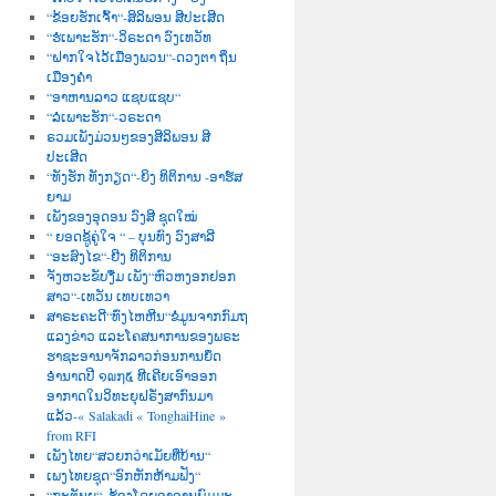
“ຂ້ອຍຮັກເຈົ້າ“-ສິລິພອນ ສີປະເສີດ
“ຮໍເພາະຮັກ“-ວິຣະດາ ວົງເທວັທ
“ຝາກໃຈໄວ້ເມືອງພວນ“-ດວງຕາ ຖິ່ນ
ເມືອງຄຳ
“ອາຫານລາວ ແຊບແຊບ“
“ລໍເພາະຮັກ“-ວຣະດາ
ຣວມເພັງມ່ວນໆຂອງສີລິພອນ ສີ
ປະເສີດ
“ທັງຮັກ ທັງກຽດ“-ຍິງ ທິຕິການ -ອາຮ໌ສ
ຍາມ
ເພັງຂອງອຸດອນ ວົງສີ ຊຸດໃໝ່
“ ຍອດຊູ້ຄູ່ໃຈ “ – ບຸນທົງ ວົງສາລີ
“ອະສົງໄຂ“-ຍີງ ທິຕິການ
ຈັງຫວະຂັບງື່ມ ເພັງ“ຫົວຫງອກຢອກ
ສາວ“-ເທວັນ ເທບເທວາ
ສາຣະຄະດີ“ທົ່ງໄຫຫີນ“ຂໍ່ມູນຈາກກົມຖ
ແລງຂ່າວ ແລະໂຄສນາການຂອງພຣະ
ຮາຊະອານາຈັກລາວກ່ອນການຍຶດ
ອຳນາດປີ ໑໙໗໕ ທີເຄີຍເອົາອອກ
ອາກາດໃນວິທະຍຸຝຣັ່ງສາກົນມາ
ແລ້ວ-« Salakadi « TonghaiHine »
from RFI
ເພັງໄທຍ“ສວຍກວ່າເມັຍທີ່ບ້ານ“
ເພງໄທຍຊຸດ“ອົກຫັກຫ້າມຟັງ“
“ກະຕັນຍູ“–ຮ້ອງໂດຍອາຈານພົມມະ