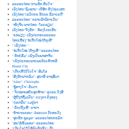
ລະຄອນໄທຍ”ຕາມຮັກ ຄືນໃຈ”
ເພັງໄທຍ”ຊົມຊານ”-ເບີສ໌ດ ທົງໄຊ&ເສກ
ເພັງໄທຍ”ເຣວັດຕະ ຮັກນະ ລີລາວະດີ”
ລະຄອນໄທຍ” ຕຣາບຟ້າມີຕາເວັນ“
“ໜັງຈີນ ພາກໄທຍ “ໂຄດຊຽນ”
ເພັງໄທຍ“ຈົ່ງຮັກ”- ຮ້ອງໂດຍເອີຍ
“ແຂ່ພຽງ”-ເພັງປະກອບລະຄອນ
ໄທຍເຮື່ອງ”ຂໍເກີດໃໝ່ໄກ້ໆເທີ”
“ ເພັງໄທຍ “
“ຂໍເກີດໃໝ່ ໄກ້ໆເທີ““ລະຄອນໄທຍ
“ ຮັກບໍ່ລືມ”-ເພັງເປັນພາສາຈີນ
“ເພັງປະກອບພາບພະຍົນເຫົາຫລີ
Hunter City
“ເກັບເທີໄວ້ໃນໃຈ”-ສົມໂອ
“ສັ່ງຮັກຝາກລົມ”- ສຸນາຣີ ຣາຊສີມາ
“Aline”- Christophe
“ຊູ້ທາງໃຈ”-ອັນດາ
“ ຈົດໝາຍສບັບສຸດທ້າຍ”-ອຸດອນ ວົງສີ
“ຜູ້ຍີງກໍຖີ້ມເປັນ”-ດວງຕາ ຄົງທອງ
“ດອກຝີ່ນ”-ເມຢູ່ນາ
“ ຄິດເຖີງເທີ“-ນາກາ
“ອ້າຍຈະຄອຍ“-ວໍຣະເດດ ດິດທະວົງ
“ສູດຮັກ ຊຸລມຸນ“-ລະຄອນໄທຍຕະລົກ
“ສະໄພ້ອີມພອຕ“-ລະຄອນໄທຍ
“ເກັບໃຈໄວ້ໃຫ້ຄົນຮັກຈີງ“- ຍີງ