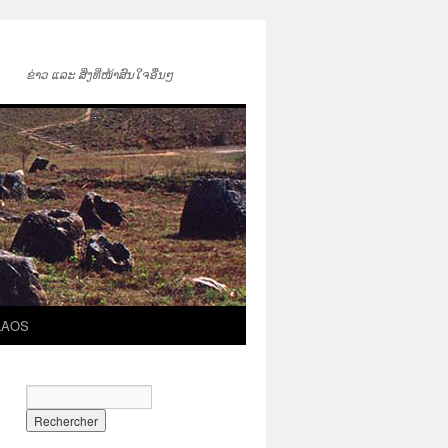
ຂ່າວ ແລະ ສິ່ງທີ່ໜ້າສົນໃຈອື່ນໆ
LAOS