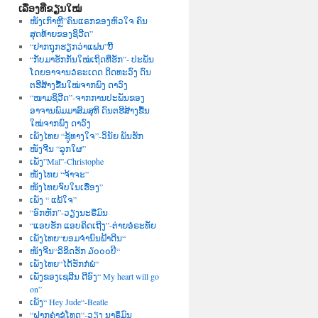
ເລື່ອງທີ່ຂຽນໃໝ່
ໜັງເກົາຫຼີ”ຄົນແຣກຂອງຫົວໃຈ ຄົນ
ສຸດທ້າຍຂອງຊິວີດ”
“ຢາກຖຸກຮຽກວ່າແຟນ”ບີ້
“ກັບມາຮັກກັນໃໝ່ເຖິດທີ່ຮັກ”- ປະພັນ
ໂດຍອາຈານວໍຣະເດດ ດິດທະວົງ ດົນ
ຕຮີສ້າງຂື້ນໃໝ່ຈາກພົງ ດາວົງ
“ໜາມຊິວີດ”-ຈາກການປະພັນຂອງ
ອາຈານພົມມາສົມສຸທິ ດົນຕຮີສ້າງຂື້ນ
ໃໝ່ຈາກພົງ ດາວົງ
ເພັງໄທຍ “ຊູ້ທາງໃຈ”-ວິນັຍ ພັນຮັກ
ໜັງຈີນ “ລູກໃຜ”
ເພັງ”Mal”-Christophe
ໜັງໄທຍ “ຈ້າຈະ”
ໜັງໄທຍຈົບໃນເຮື່ອງ”
ເພັງ “ ແພ້ໃຈ”
“ອົກຫັກ”-ວຽງນະຣືມົນ
“ແອບຮັກ ແອບຄິດເຖີງ”-ຕ່າຍອໍຣະທັຍ
ເພັງໄທຍ“ຍອມຈຳນົນຟ້າດີນ“
ໜັງຈີນ“ລິຂິດຮັກ ໓໐໐໐ປີ“
ເພັງໄທຍ“ໄດ້ຮັກກໍພໍ“
ເພັງຂອງເຊລີນ ດີອົງ“ My heart will go
on”
ເພັງ“ Hey Jude“-Beatle
“ຝາກຄຳຂໍໂທດ“-ວຽງ ນາຣຶມົນ