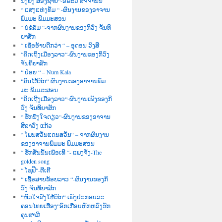
ນື່ງຍິງ ສອງຊາຍ“-ອໍຣະວີ ສັຈຈານົນ
“ ແສງແຫ່ງທັມ “ -ຜົນງານຂອງອາຈານ
ພົມມະ ພິມມະສອນ
“ ບໍ່ຂໍລືມ “-ຈາກຜົນງານຂອງກິວົງ ຈັນທິ
ຍາສັກ
“ ເຊື່ອອ້າຍດີກວ່າ “ – ອຸດອນ ວົງສີ
“ຄິດເຖິງເມືອງລາວ“-ຜົນງານຂອງກິວົງ
ຈັນທິຍາສັກ
“ ປ່ອຍ “ – Num Kala
“ຄົນໄຮ້ຮັກ“-ຜົນງານຂອງອາຈານພົມ
ມະ ພິມມະສອນ
“ຄິດເຖີງເມືອງລາວ“-ຜົນງານເພັງຂອງກິ
ວົງ ຈັນທິຍາສັກ
“ ຮັກນື່ງໃຈດຽວ“-ຜົນງານຂອງອາຈານ
ສີລາວົງ ແກ້ວ
“ ໂພນສວັນແດນສວັນ“ – ຈາກຜົນງານ
ຂອງອາຈານພົມມະ ພິມມະສອນ
“ ຮັກສັນນັ້ນເພື່ອເທີ “- ແພງຈັງ-The
golden song
“ ໂຊຟີ“-ຕີເຕີ
“ ເຊື້ອສາຍຂ້ອຍລາວ “-ຜົນງານຂອງກິ
ວົງ ຈັນທິຍາສັກ
“ຫົວໃຈສັ່ງໃຫ້ຮັກ“-ເພັງປະກອບລະ
ຄອນໄທຍເຮື່ອງ“ອົກເກືອບຫັກຫລົງຮັກ
ຄຸນສາມີ