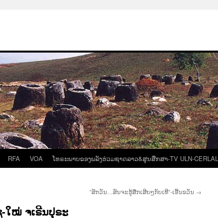
RFA
VOA
ໂທຣະພາບຂອງພລັງຮ່ວມຊາດລາວ&ສູນສືກສາ-TV ULN-CERLA
“ສັກວັນ…ສັນຈະຮູ້ສືກເສີຍໆກັບເທີ“-ເອີ້ນຂວັນ
→
ງໄຊ-ໃໝ່ ຈເຣີນປຸຣະ