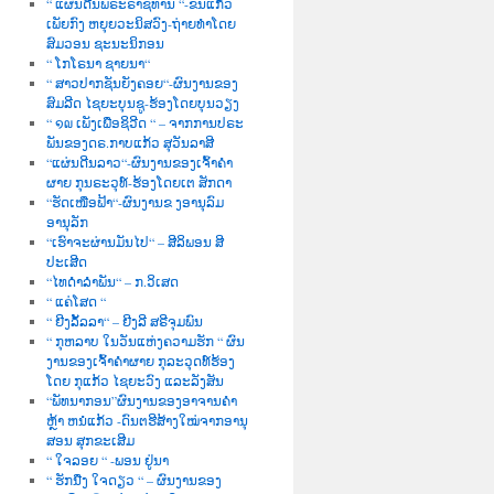
“ ແຜ່ນດີນພຣະຣາຊທານ “-ຂັນແກ້ວ
ເພັຍກົງ ຫຍຸຍວະນິສວົງ-ຖ່າຍທຳໂດຍ
ສົມວອນ ຊະນະນິກອນ
“ ໂກໂຣນາ ຊາຍນາ“
“ ສາວປາກຊັນຍັງຄອຍ“-ຜົນງານຂອງ
ສົມລີດ ໄຊຍະບຸນຊູ-ຮ້ອງໂດຍບຸນວຽງ
“ ໑໙ ເພັງເພື່ອຊິວີດ “ – ຈາກການປຣະ
ພັນຂອງດຣ.ກາບແກ້ວ ສຸວັນລາສີ
“ແຜ່ນດີນລາວ“-ຜົນງານຂອງເຈົ້າຄຳ
ຜາຍ ກຸນຣະວຸທ໌-ຮ້ອງໂດຍເຕ ສັກດາ
“ຮັດເໜືອຟ້າ“-ຜົນງານຂ ງອານຸລົມ
ອານຸລັກ
“ເຮົາຈະຜ່ານມັນໄປ“ – ສີລິພອນ ສີ
ປະເສີດ
“ໄທດຳລຳພັນ“ – ກ.ວິເສດ
“ ແຄ່ໂສດ “
“ ຍີງລັ້ລລາ“ – ຍີງລີ ສຣີຈຸມພົນ
“ ກຸຫລາບ ໃນວັນແຫ່ງຄວາມຮັກ “ ຜົນ
ງານຂອງເຈົ້າຄຳຜາຍ ກຸລະວຸດທ໌ຮ້ອງ
ໂດຍ ກຸແກ້ວ ໄຊຍະວົງ ແລະລັງສັນ
“ພັທນາກອນ”ຜົນງານຂອງອາຈານຄຳ
ຫຼ້າ ຫນໍແກ້ວ -ດົນຕຮີສ້າງໃໝ່ຈາກອານຸ
ສອນ ສຸກຂະເສີມ
“ ໃຈລອຍ “ -ພອນ ຢູ່ນາ
“ ຮັກນື່ງ ໃຈດຽວ “ – ຜົນງານຂອງ