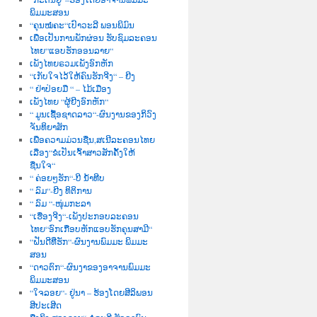
ພິມມະສອນ
“ຄຸນໝໍຄະ“ເປົາວະລີ ພອນພິມົນ
ເພື່ອເປັນການພັກຜ່ອນ ຮັບຊົມລະຄອນ
ໄທຍ“ແອບຮັກອອນລາຍ“
ເພັງໄທຍຣວມເພັງອົກຫັກ
“ເກັບໃຈໄວ້ໃຫ້ຄົນຮັກຈີງ“ – ຍີງ
“ ຢ່າປ່ອຍມື “ – ໄມ້ເມືອງ
ເພັງໄທຍ “ຜູ້ຍີງອົກຫັກ“
“ ມູນເຊື້ອຊາດລາວ“-ຜົນງານຂອງກິວົງ
ຈັນທິຍາສັກ
ເພື່ອຄວາມມ່ວນຊື່ນ,ສເນີລະຄອນໄທຍ
ເລື່ອງ“ຂໍເປັນເຈົ້າສາວສັກຄັ້ງໃຫ້
ຊື່ນໃຈ“
“ ຄ່ອຍໆຮັກ“-ບີ ນໍ້າທີບ
“ ລົມ“-ຍີງ ທິຕິການ
“ ລົມ “-ໜຸ່ມກະລາ
“ເຮື່ອງຈີງ“-ເພັງປະກອບລະຄອນ
ໄທຍ“ອົກເກືອບຫັກແອບຮັກຄຸນສາມີ“
“ຝັນດີທີ່ຮັກ“-ຜົນງານພົມມະ ພິມມະ
ສອນ
“ດາວຕົກ“-ຜົນງາຂອງອາຈານພົມມະ
ພິມມະສອນ
“ໃຈລອຍ“- ຢູ່ນາ – ຮ້ອງໂດຍສີລິພອນ
ສີປະເສີດ