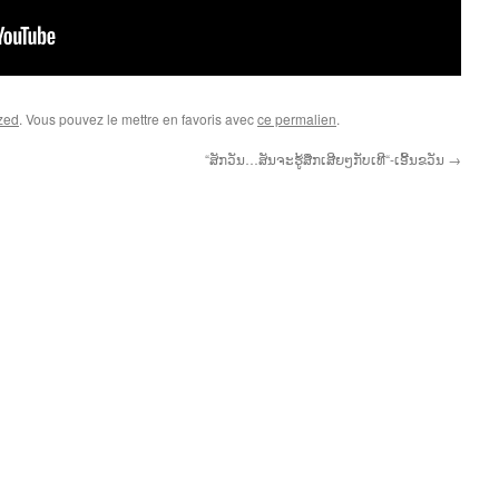
zed
. Vous pouvez le mettre en favoris avec
ce permalien
.
“ສັກວັນ…ສັນຈະຮູ້ສືກເສີຍໆກັບເທີ“-ເອີ້ນຂວັນ
→