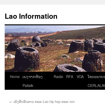
Aller
au
Lao Information
contenu
Home
ເພງຈາກຫ້ອງ
Radio
RFA
VOA
ໂທຣະພາບຂ
Paltalk
CERLALA
←
ເພັງຮີບຮົບລາວ-ກຂຄ-Lao hip hop-ກຂຄ von