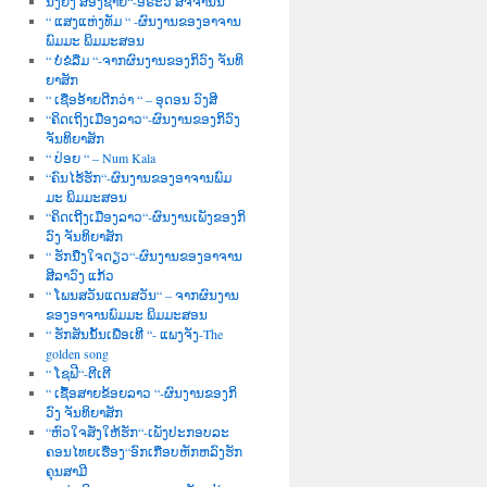
ນື່ງຍິງ ສອງຊາຍ“-ອໍຣະວີ ສັຈຈານົນ
“ ແສງແຫ່ງທັມ “ -ຜົນງານຂອງອາຈານ
ພົມມະ ພິມມະສອນ
“ ບໍ່ຂໍລືມ “-ຈາກຜົນງານຂອງກິວົງ ຈັນທິ
ຍາສັກ
“ ເຊື່ອອ້າຍດີກວ່າ “ – ອຸດອນ ວົງສີ
“ຄິດເຖິງເມືອງລາວ“-ຜົນງານຂອງກິວົງ
ຈັນທິຍາສັກ
“ ປ່ອຍ “ – Num Kala
“ຄົນໄຮ້ຮັກ“-ຜົນງານຂອງອາຈານພົມ
ມະ ພິມມະສອນ
“ຄິດເຖີງເມືອງລາວ“-ຜົນງານເພັງຂອງກິ
ວົງ ຈັນທິຍາສັກ
“ ຮັກນື່ງໃຈດຽວ“-ຜົນງານຂອງອາຈານ
ສີລາວົງ ແກ້ວ
“ ໂພນສວັນແດນສວັນ“ – ຈາກຜົນງານ
ຂອງອາຈານພົມມະ ພິມມະສອນ
“ ຮັກສັນນັ້ນເພື່ອເທີ “- ແພງຈັງ-The
golden song
“ ໂຊຟີ“-ຕີເຕີ
“ ເຊື້ອສາຍຂ້ອຍລາວ “-ຜົນງານຂອງກິ
ວົງ ຈັນທິຍາສັກ
“ຫົວໃຈສັ່ງໃຫ້ຮັກ“-ເພັງປະກອບລະ
ຄອນໄທຍເຮື່ອງ“ອົກເກືອບຫັກຫລົງຮັກ
ຄຸນສາມີ