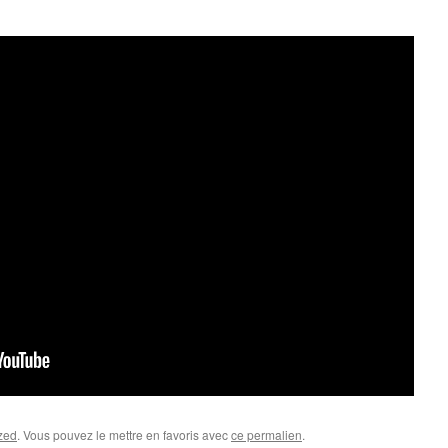
zed
. Vous pouvez le mettre en favoris avec
ce permalien
.