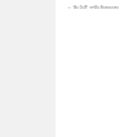
←
“ສັນ ວັນນີ້“ -ທານີນ ອີນທອນເທບ