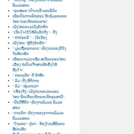
ພິມມະສອນ
“ຄຸນໝໍຄະ“ເປົາວະລີ ພອນພິມົນ
ເພື່ອເປັນການພັກຜ່ອນ ຮັບຊົມລະຄອນ
ໄທຍ“ແອບຮັກອອນລາຍ“
ເພັງໄທຍຣວມເພັງອົກຫັກ
“ເກັບໃຈໄວ້ໃຫ້ຄົນຮັກຈີງ“ – ຍີງ
“ ຢ່າປ່ອຍມື “ – ໄມ້ເມືອງ
ເພັງໄທຍ “ຜູ້ຍີງອົກຫັກ“
“ ມູນເຊື້ອຊາດລາວ“-ຜົນງານຂອງກິວົງ
ຈັນທິຍາສັກ
ເພື່ອຄວາມມ່ວນຊື່ນ,ສເນີລະຄອນໄທຍ
ເລື່ອງ“ຂໍເປັນເຈົ້າສາວສັກຄັ້ງໃຫ້
ຊື່ນໃຈ“
“ ຄ່ອຍໆຮັກ“-ບີ ນໍ້າທີບ
“ ລົມ“-ຍີງ ທິຕິການ
“ ລົມ “-ໜຸ່ມກະລາ
“ເຮື່ອງຈີງ“-ເພັງປະກອບລະຄອນ
ໄທຍ“ອົກເກືອບຫັກແອບຮັກຄຸນສາມີ“
“ຝັນດີທີ່ຮັກ“-ຜົນງານພົມມະ ພິມມະ
ສອນ
“ດາວຕົກ“-ຜົນງາຂອງອາຈານພົມມະ
ພິມມະສອນ
“ໃຈລອຍ“- ຢູ່ນາ – ຮ້ອງໂດຍສີລິພອນ
ສີປະເສີດ