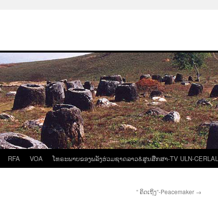
RFA
VOA
ໂທຣະພາບຂອງພລັງຮ່ວມຊາດລາວ&ສູນສືກສາ-TV ULN-CERLA
“ ຄິດເຖິງ“-Peacemaker
→