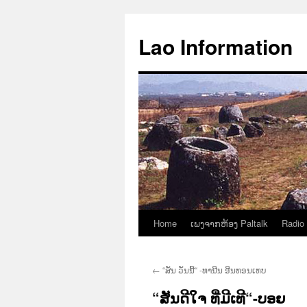
Aller
au
Lao Information
contenu
Home
ເພງຈາກຫ້ອງ Paltalk
Radio
←
“ສັນ ວັນນີ້“ -ທານີນ ອີນທອນເທບ
“ສັນດີໃຈ ທີ່ມີເທີ“-ບອຍ