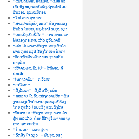
“ ແຜ່ນດີນພຣະຣາຊທານ “-ຂັນແກ້ວ
ເພັຍກົງ ຫຍຸຍວະນິສວົງ-ຖ່າຍທຳໂດຍ
ສົມວອນ ຊະນະນິກອນ
“ ໂກໂຣນາ ຊາຍນາ“
“ ສາວປາກຊັນຍັງຄອຍ“-ຜົນງານຂອງ
ສົມລີດ ໄຊຍະບຸນຊູ-ຮ້ອງໂດຍບຸນວຽງ
“ ໑໙ ເພັງເພື່ອຊິວີດ “ – ຈາກການປຣະ
ພັນຂອງດຣ.ກາບແກ້ວ ສຸວັນລາສີ
“ແຜ່ນດີນລາວ“-ຜົນງານຂອງເຈົ້າຄຳ
ຜາຍ ກຸນຣະວຸທ໌-ຮ້ອງໂດຍເຕ ສັກດາ
“ຮັດເໜືອຟ້າ“-ຜົນງານຂ ງອານຸລົມ
ອານຸລັກ
“ເຮົາຈະຜ່ານມັນໄປ“ – ສີລິພອນ ສີ
ປະເສີດ
“ໄທດຳລຳພັນ“ – ກ.ວິເສດ
“ ແຄ່ໂສດ “
“ ຍີງລັ້ລລາ“ – ຍີງລີ ສຣີຈຸມພົນ
“ ກຸຫລາບ ໃນວັນແຫ່ງຄວາມຮັກ “ ຜົນ
ງານຂອງເຈົ້າຄຳຜາຍ ກຸລະວຸດທ໌ຮ້ອງ
ໂດຍ ກຸແກ້ວ ໄຊຍະວົງ ແລະລັງສັນ
“ພັທນາກອນ”ຜົນງານຂອງອາຈານຄຳ
ຫຼ້າ ຫນໍແກ້ວ -ດົນຕຮີສ້າງໃໝ່ຈາກອານຸ
ສອນ ສຸກຂະເສີມ
“ ໃຈລອຍ “ -ພອນ ຢູ່ນາ
“ ຮັກນື່ງ ໃຈດຽວ “ – ຜົນງານຂອງ