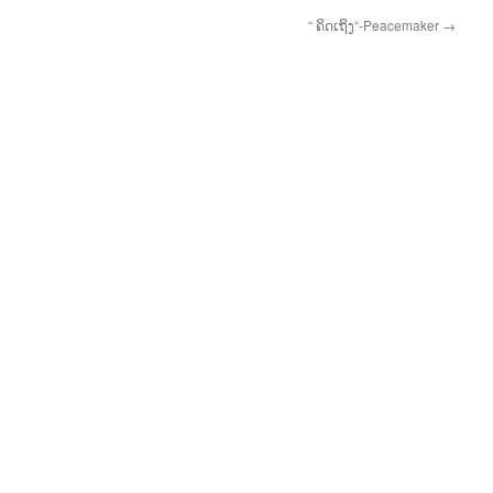
“ ຄິດເຖິງ“-Peacemaker
→