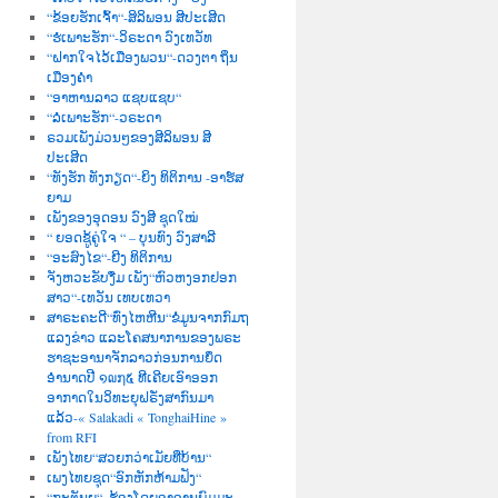
“ຂ້ອຍຮັກເຈົ້າ“-ສິລິພອນ ສີປະເສີດ
“ຮໍເພາະຮັກ“-ວິຣະດາ ວົງເທວັທ
“ຝາກໃຈໄວ້ເມືອງພວນ“-ດວງຕາ ຖິ່ນ
ເມືອງຄຳ
“ອາຫານລາວ ແຊບແຊບ“
“ລໍເພາະຮັກ“-ວຣະດາ
ຣວມເພັງມ່ວນໆຂອງສີລິພອນ ສີ
ປະເສີດ
“ທັງຮັກ ທັງກຽດ“-ຍິງ ທິຕິການ -ອາຮ໌ສ
ຍາມ
ເພັງຂອງອຸດອນ ວົງສີ ຊຸດໃໝ່
“ ຍອດຊູ້ຄູ່ໃຈ “ – ບຸນທົງ ວົງສາລີ
“ອະສົງໄຂ“-ຍີງ ທິຕິການ
ຈັງຫວະຂັບງື່ມ ເພັງ“ຫົວຫງອກຢອກ
ສາວ“-ເທວັນ ເທບເທວາ
ສາຣະຄະດີ“ທົ່ງໄຫຫີນ“ຂໍ່ມູນຈາກກົມຖ
ແລງຂ່າວ ແລະໂຄສນາການຂອງພຣະ
ຮາຊະອານາຈັກລາວກ່ອນການຍຶດ
ອຳນາດປີ ໑໙໗໕ ທີເຄີຍເອົາອອກ
ອາກາດໃນວິທະຍຸຝຣັ່ງສາກົນມາ
ແລ້ວ-« Salakadi « TonghaiHine »
from RFI
ເພັງໄທຍ“ສວຍກວ່າເມັຍທີ່ບ້ານ“
ເພງໄທຍຊຸດ“ອົກຫັກຫ້າມຟັງ“
“ກະຕັນຍູ“–ຮ້ອງໂດຍອາຈານພົມມະ