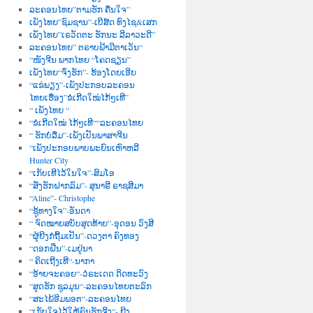
ລະຄອນໄທຍ”ຕາມຮັກ ຄືນໃຈ”
ເພັງໄທຍ”ຊົມຊານ”-ເບີສ໌ດ ທົງໄຊ&ເສກ
ເພັງໄທຍ”ເຣວັດຕະ ຮັກນະ ລີລາວະດີ”
ລະຄອນໄທຍ” ຕຣາບຟ້າມີຕາເວັນ“
“ໜັງຈີນ ພາກໄທຍ “ໂຄດຊຽນ”
ເພັງໄທຍ“ຈົ່ງຮັກ”- ຮ້ອງໂດຍເອີຍ
“ແຂ່ພຽງ”-ເພັງປະກອບລະຄອນ
ໄທຍເຮື່ອງ”ຂໍເກີດໃໝ່ໄກ້ໆເທີ”
“ ເພັງໄທຍ “
“ຂໍເກີດໃໝ່ ໄກ້ໆເທີ““ລະຄອນໄທຍ
“ ຮັກບໍ່ລືມ”-ເພັງເປັນພາສາຈີນ
“ເພັງປະກອບພາບພະຍົນເຫົາຫລີ
Hunter City
“ເກັບເທີໄວ້ໃນໃຈ”-ສົມໂອ
“ສັ່ງຮັກຝາກລົມ”- ສຸນາຣີ ຣາຊສີມາ
“Aline”- Christophe
“ຊູ້ທາງໃຈ”-ອັນດາ
“ ຈົດໝາຍສບັບສຸດທ້າຍ”-ອຸດອນ ວົງສີ
“ຜູ້ຍີງກໍຖີ້ມເປັນ”-ດວງຕາ ຄົງທອງ
“ດອກຝີ່ນ”-ເມຢູ່ນາ
“ ຄິດເຖີງເທີ“-ນາກາ
“ອ້າຍຈະຄອຍ“-ວໍຣະເດດ ດິດທະວົງ
“ສູດຮັກ ຊຸລມຸນ“-ລະຄອນໄທຍຕະລົກ
“ສະໄພ້ອີມພອຕ“-ລະຄອນໄທຍ
“ເກັບໃຈໄວ້ໃຫ້ຄົນຮັກຈີງ“- ຍີງ