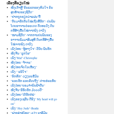
ເລື່ອງທີ່ຂຽນໃໝ່
ໜັງເກົາຫຼີ”ຄົນແຣກຂອງຫົວໃຈ ຄົນ
ສຸດທ້າຍຂອງຊິວີດ”
“ຢາກຖຸກຮຽກວ່າແຟນ”ບີ້
“ກັບມາຮັກກັນໃໝ່ເຖິດທີ່ຮັກ”- ປະພັນ
ໂດຍອາຈານວໍຣະເດດ ດິດທະວົງ ດົນ
ຕຮີສ້າງຂື້ນໃໝ່ຈາກພົງ ດາວົງ
“ໜາມຊິວີດ”-ຈາກການປະພັນຂອງ
ອາຈານພົມມາສົມສຸທິ ດົນຕຮີສ້າງຂື້ນ
ໃໝ່ຈາກພົງ ດາວົງ
ເພັງໄທຍ “ຊູ້ທາງໃຈ”-ວິນັຍ ພັນຮັກ
ໜັງຈີນ “ລູກໃຜ”
ເພັງ”Mal”-Christophe
ໜັງໄທຍ “ຈ້າຈະ”
ໜັງໄທຍຈົບໃນເຮື່ອງ”
ເພັງ “ ແພ້ໃຈ”
“ອົກຫັກ”-ວຽງນະຣືມົນ
“ແອບຮັກ ແອບຄິດເຖີງ”-ຕ່າຍອໍຣະທັຍ
ເພັງໄທຍ“ຍອມຈຳນົນຟ້າດີນ“
ໜັງຈີນ“ລິຂິດຮັກ ໓໐໐໐ປີ“
ເພັງໄທຍ“ໄດ້ຮັກກໍພໍ“
ເພັງຂອງເຊລີນ ດີອົງ“ My heart will go
on”
ເພັງ“ Hey Jude“-Beatle
“ຝາກຄຳຂໍໂທດ“-ວຽງ ນາຣຶມົນ