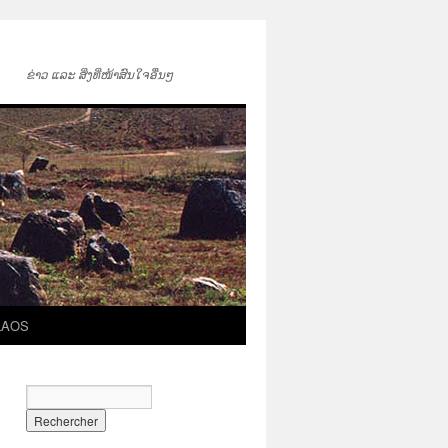
ຂ່າວ ແລະ ສິ່ງທີ່ໜ້າສົນໃຈອື່ນໆ
LAOS