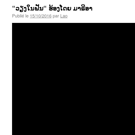
“ວຽງໃນຝັນ“ ຮ້ອງໂດຍ ມາຣີອາ
Publié le
15/10/2016
par
Lao