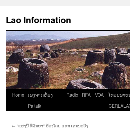
Aller
au
Lao Information
contenu
Home
ເພງຈາກຫ້ອງ
Radio
RFA
VOA
ໂທຣະພາບຂ
Paltalk
CERLALA
←
“ແຫ່ງນີ້ ທີສັນຍາ“ ຮ້ອງໂດຍ ແຂກ ເຄນນະວົງ