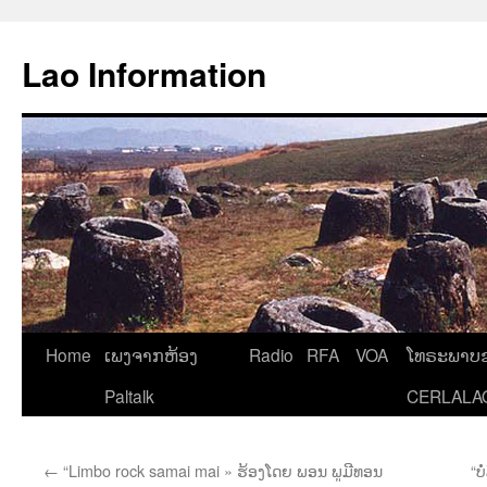
Aller
au
Lao Information
contenu
Home
ເພງຈາກຫ້ອງ
Radio
RFA
VOA
ໂທຣະພາບຂ
Paltalk
CERLALA
←
“Limbo rock samai mai » ຮ້ອງໂດຍ ພອນ ພູມີທອນ
“ບ