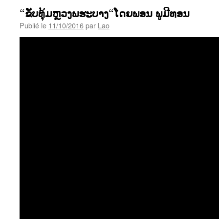
“ຂັບທຸ້ມຫຼວງພຮະບາງ“ໂດຍພອນ ພູມີທອນ
Publié le
11/10/2016
par
Lao