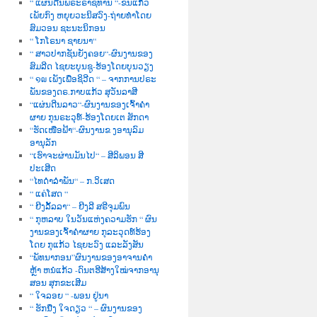
“ ແຜ່ນດີນພຣະຣາຊທານ “-ຂັນແກ້ວ
ເພັຍກົງ ຫຍຸຍວະນິສວົງ-ຖ່າຍທຳໂດຍ
ສົມວອນ ຊະນະນິກອນ
“ ໂກໂຣນາ ຊາຍນາ“
“ ສາວປາກຊັນຍັງຄອຍ“-ຜົນງານຂອງ
ສົມລີດ ໄຊຍະບຸນຊູ-ຮ້ອງໂດຍບຸນວຽງ
“ ໑໙ ເພັງເພື່ອຊິວີດ “ – ຈາກການປຣະ
ພັນຂອງດຣ.ກາບແກ້ວ ສຸວັນລາສີ
“ແຜ່ນດີນລາວ“-ຜົນງານຂອງເຈົ້າຄຳ
ຜາຍ ກຸນຣະວຸທ໌-ຮ້ອງໂດຍເຕ ສັກດາ
“ຮັດເໜືອຟ້າ“-ຜົນງານຂ ງອານຸລົມ
ອານຸລັກ
“ເຮົາຈະຜ່ານມັນໄປ“ – ສີລິພອນ ສີ
ປະເສີດ
“ໄທດຳລຳພັນ“ – ກ.ວິເສດ
“ ແຄ່ໂສດ “
“ ຍີງລັ້ລລາ“ – ຍີງລີ ສຣີຈຸມພົນ
“ ກຸຫລາບ ໃນວັນແຫ່ງຄວາມຮັກ “ ຜົນ
ງານຂອງເຈົ້າຄຳຜາຍ ກຸລະວຸດທ໌ຮ້ອງ
ໂດຍ ກຸແກ້ວ ໄຊຍະວົງ ແລະລັງສັນ
“ພັທນາກອນ”ຜົນງານຂອງອາຈານຄຳ
ຫຼ້າ ຫນໍແກ້ວ -ດົນຕຮີສ້າງໃໝ່ຈາກອານຸ
ສອນ ສຸກຂະເສີມ
“ ໃຈລອຍ “ -ພອນ ຢູ່ນາ
“ ຮັກນື່ງ ໃຈດຽວ “ – ຜົນງານຂອງ