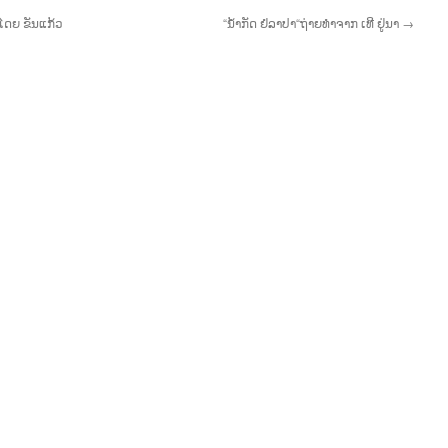
ງໂດຍ ຂັນແກ້ວ
“ນໍ້າກັດ ຢໍລາປາ“ຖ່າຍທຳຈາກ ເທີ ຢູ່ນາ
→