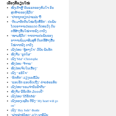
ເລື່ອງທີ່ຂຽນໃໝ່
ໜັງເກົາຫຼີ”ຄົນແຣກຂອງຫົວໃຈ ຄົນ
ສຸດທ້າຍຂອງຊິວີດ”
“ຢາກຖຸກຮຽກວ່າແຟນ”ບີ້
“ກັບມາຮັກກັນໃໝ່ເຖິດທີ່ຮັກ”- ປະພັນ
ໂດຍອາຈານວໍຣະເດດ ດິດທະວົງ ດົນ
ຕຮີສ້າງຂື້ນໃໝ່ຈາກພົງ ດາວົງ
“ໜາມຊິວີດ”-ຈາກການປະພັນຂອງ
ອາຈານພົມມາສົມສຸທິ ດົນຕຮີສ້າງຂື້ນ
ໃໝ່ຈາກພົງ ດາວົງ
ເພັງໄທຍ “ຊູ້ທາງໃຈ”-ວິນັຍ ພັນຮັກ
ໜັງຈີນ “ລູກໃຜ”
ເພັງ”Mal”-Christophe
ໜັງໄທຍ “ຈ້າຈະ”
ໜັງໄທຍຈົບໃນເຮື່ອງ”
ເພັງ “ ແພ້ໃຈ”
“ອົກຫັກ”-ວຽງນະຣືມົນ
“ແອບຮັກ ແອບຄິດເຖີງ”-ຕ່າຍອໍຣະທັຍ
ເພັງໄທຍ“ຍອມຈຳນົນຟ້າດີນ“
ໜັງຈີນ“ລິຂິດຮັກ ໓໐໐໐ປີ“
ເພັງໄທຍ“ໄດ້ຮັກກໍພໍ“
ເພັງຂອງເຊລີນ ດີອົງ“ My heart will go
on”
ເພັງ“ Hey Jude“-Beatle
“ຝາກຄຳຂໍໂທດ“-ວຽງ ນາຣຶມົນ