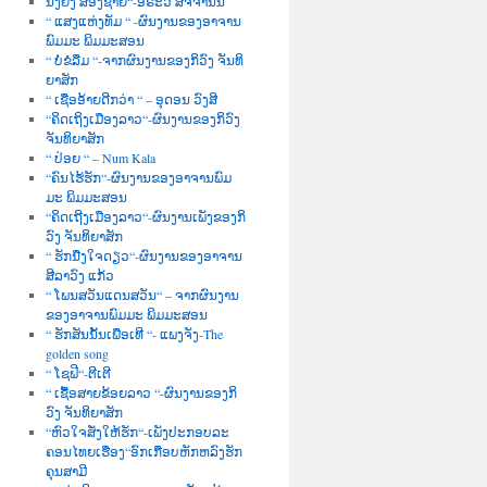
ນື່ງຍິງ ສອງຊາຍ“-ອໍຣະວີ ສັຈຈານົນ
“ ແສງແຫ່ງທັມ “ -ຜົນງານຂອງອາຈານ
ພົມມະ ພິມມະສອນ
“ ບໍ່ຂໍລືມ “-ຈາກຜົນງານຂອງກິວົງ ຈັນທິ
ຍາສັກ
“ ເຊື່ອອ້າຍດີກວ່າ “ – ອຸດອນ ວົງສີ
“ຄິດເຖິງເມືອງລາວ“-ຜົນງານຂອງກິວົງ
ຈັນທິຍາສັກ
“ ປ່ອຍ “ – Num Kala
“ຄົນໄຮ້ຮັກ“-ຜົນງານຂອງອາຈານພົມ
ມະ ພິມມະສອນ
“ຄິດເຖີງເມືອງລາວ“-ຜົນງານເພັງຂອງກິ
ວົງ ຈັນທິຍາສັກ
“ ຮັກນື່ງໃຈດຽວ“-ຜົນງານຂອງອາຈານ
ສີລາວົງ ແກ້ວ
“ ໂພນສວັນແດນສວັນ“ – ຈາກຜົນງານ
ຂອງອາຈານພົມມະ ພິມມະສອນ
“ ຮັກສັນນັ້ນເພື່ອເທີ “- ແພງຈັງ-The
golden song
“ ໂຊຟີ“-ຕີເຕີ
“ ເຊື້ອສາຍຂ້ອຍລາວ “-ຜົນງານຂອງກິ
ວົງ ຈັນທິຍາສັກ
“ຫົວໃຈສັ່ງໃຫ້ຮັກ“-ເພັງປະກອບລະ
ຄອນໄທຍເຮື່ອງ“ອົກເກືອບຫັກຫລົງຮັກ
ຄຸນສາມີ