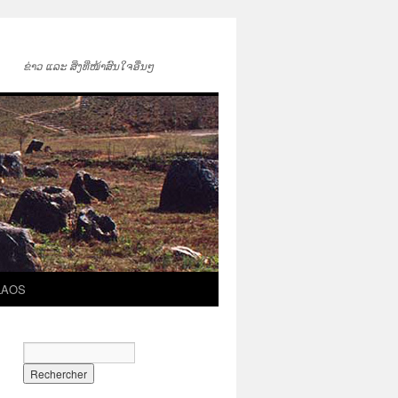
ຂ່າວ ແລະ ສິ່ງທີ່ໜ້າສົນໃຈອື່ນໆ
LAOS