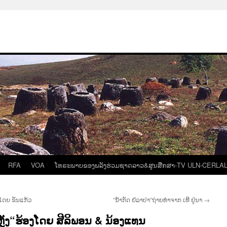
RFA
VOA
ໂທຣະພາບຂອງພລັງຮ່ວມຊາດລາວ&ສູນສືກສາ-TV ULN-CERLA
ງໂດຍ ຂັນແກ້ວ
“ນໍ້າກັດ ຢໍລາປາ“ຖ່າຍທຳຈາກ ເທີ ຢູ່ນາ
→
ັງ“ຮ້ອງໂດຍ ສີລິພອນ & ນ້ອງແທນ