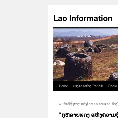
Aller
au
Lao Information
contenu
Home
ເພງຈາກຫ້ອງ Paltalk
Radio
←
“ຮັກທີຫຼົງທາງ“ ແຕ່ງໂດຍ ດຣ.ກາບແກ້ວ-ຮ້ອ
“ກຸຫລາບແດງ ແຫ່ງຄວາມຫຼ