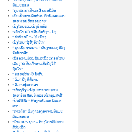
ພິມມະສອນ
“ຄຸນໝໍຄະ“ເປົາວະລີ ພອນພິມົນ
ເພື່ອເປັນການພັກຜ່ອນ ຮັບຊົມລະຄອນ
ໄທຍ“ແອບຮັກອອນລາຍ“
ເພັງໄທຍຣວມເພັງອົກຫັກ
“ເກັບໃຈໄວ້ໃຫ້ຄົນຮັກຈີງ“ – ຍີງ
“ ຢ່າປ່ອຍມື “ – ໄມ້ເມືອງ
ເພັງໄທຍ “ຜູ້ຍີງອົກຫັກ“
“ ມູນເຊື້ອຊາດລາວ“-ຜົນງານຂອງກິວົງ
ຈັນທິຍາສັກ
ເພື່ອຄວາມມ່ວນຊື່ນ,ສເນີລະຄອນໄທຍ
ເລື່ອງ“ຂໍເປັນເຈົ້າສາວສັກຄັ້ງໃຫ້
ຊື່ນໃຈ“
“ ຄ່ອຍໆຮັກ“-ບີ ນໍ້າທີບ
“ ລົມ“-ຍີງ ທິຕິການ
“ ລົມ “-ໜຸ່ມກະລາ
“ເຮື່ອງຈີງ“-ເພັງປະກອບລະຄອນ
ໄທຍ“ອົກເກືອບຫັກແອບຮັກຄຸນສາມີ“
“ຝັນດີທີ່ຮັກ“-ຜົນງານພົມມະ ພິມມະ
ສອນ
“ດາວຕົກ“-ຜົນງາຂອງອາຈານພົມມະ
ພິມມະສອນ
“ໃຈລອຍ“- ຢູ່ນາ – ຮ້ອງໂດຍສີລິພອນ
ສີປະເສີດ