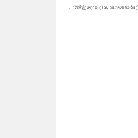
←
“ຮັກທີຫຼົງທາງ“ ແຕ່ງໂດຍ ດຣ.ກາບແກ້ວ-ຮ້ອ