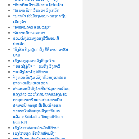
“ຂ້ອຍຮັກເຈົ້າ“-ສິລິພອນ ສີປະເສີດ
“ຮໍເພາະຮັກ“-ວິຣະດາ ວົງເທວັທ
“ຝາກໃຈໄວ້ເມືອງພວນ“-ດວງຕາ ຖິ່ນ
ເມືອງຄຳ
“ອາຫານລາວ ແຊບແຊບ“
“ລໍເພາະຮັກ“-ວຣະດາ
ຣວມເພັງມ່ວນໆຂອງສີລິພອນ ສີ
ປະເສີດ
“ທັງຮັກ ທັງກຽດ“-ຍິງ ທິຕິການ -ອາຮ໌ສ
ຍາມ
ເພັງຂອງອຸດອນ ວົງສີ ຊຸດໃໝ່
“ ຍອດຊູ້ຄູ່ໃຈ “ – ບຸນທົງ ວົງສາລີ
“ອະສົງໄຂ“-ຍີງ ທິຕິການ
ຈັງຫວະຂັບງື່ມ ເພັງ“ຫົວຫງອກຢອກ
ສາວ“-ເທວັນ ເທບເທວາ
ສາຣະຄະດີ“ທົ່ງໄຫຫີນ“ຂໍ່ມູນຈາກກົມຖ
ແລງຂ່າວ ແລະໂຄສນາການຂອງພຣະ
ຮາຊະອານາຈັກລາວກ່ອນການຍຶດ
ອຳນາດປີ ໑໙໗໕ ທີເຄີຍເອົາອອກ
ອາກາດໃນວິທະຍຸຝຣັ່ງສາກົນມາ
ແລ້ວ-« Salakadi « TonghaiHine »
from RFI
ເພັງໄທຍ“ສວຍກວ່າເມັຍທີ່ບ້ານ“
ເພງໄທຍຊຸດ“ອົກຫັກຫ້າມຟັງ“
“ກະຕັນຍູ“–ຮ້ອງໂດຍອາຈານພົມມະ