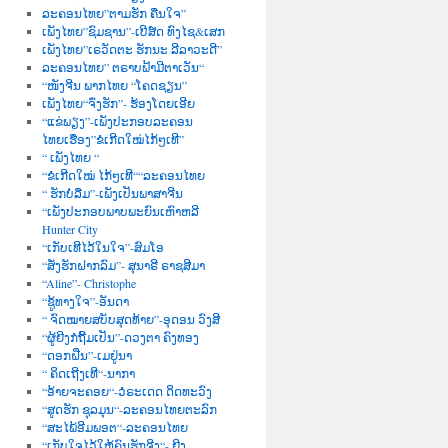
ລະຄອນໄທຍ”ຕາມຮັກ ຄືນໃຈ”
ເພັງໄທຍ”ຊົມຊານ”-ເບີສ໌ດ ທົງໄຊ&ເສກ
ເພັງໄທຍ”ເຣວັດຕະ ຮັກນະ ລີລາວະດີ”
ລະຄອນໄທຍ” ຕຣາບຟ້າມີຕາເວັນ“
“ໜັງຈີນ ພາກໄທຍ “ໂຄດຊຽນ”
ເພັງໄທຍ“ຈົ່ງຮັກ”- ຮ້ອງໂດຍເອີຍ
“ແຂ່ພຽງ”-ເພັງປະກອບລະຄອນ
ໄທຍເຮື່ອງ”ຂໍເກີດໃໝ່ໄກ້ໆເທີ”
“ ເພັງໄທຍ “
“ຂໍເກີດໃໝ່ ໄກ້ໆເທີ““ລະຄອນໄທຍ
“ ຮັກບໍ່ລືມ”-ເພັງເປັນພາສາຈີນ
“ເພັງປະກອບພາບພະຍົນເຫົາຫລີ
Hunter City
“ເກັບເທີໄວ້ໃນໃຈ”-ສົມໂອ
“ສັ່ງຮັກຝາກລົມ”- ສຸນາຣີ ຣາຊສີມາ
“Aline”- Christophe
“ຊູ້ທາງໃຈ”-ອັນດາ
“ ຈົດໝາຍສບັບສຸດທ້າຍ”-ອຸດອນ ວົງສີ
“ຜູ້ຍີງກໍຖີ້ມເປັນ”-ດວງຕາ ຄົງທອງ
“ດອກຝີ່ນ”-ເມຢູ່ນາ
“ ຄິດເຖີງເທີ“-ນາກາ
“ອ້າຍຈະຄອຍ“-ວໍຣະເດດ ດິດທະວົງ
“ສູດຮັກ ຊຸລມຸນ“-ລະຄອນໄທຍຕະລົກ
“ສະໄພ້ອີມພອຕ“-ລະຄອນໄທຍ
“ເກັບໃຈໄວ້ໃຫ້ຄົນຮັກຈີງ“- ຍີງ