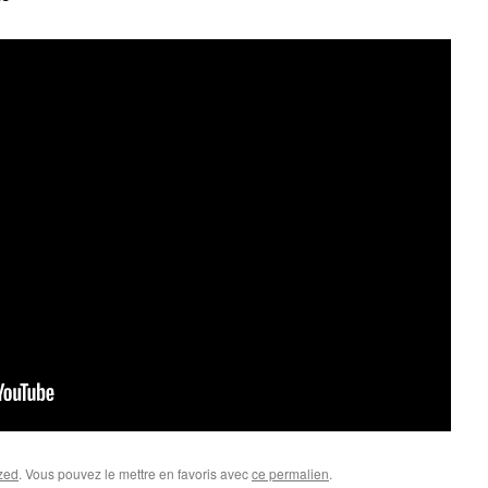
zed
. Vous pouvez le mettre en favoris avec
ce permalien
.