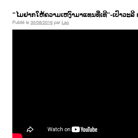
“ໄມຢາກໃຫ້ຄວາມເຫງົາມາແທນທີ່ເທີ“-ເປົາວະລີ 
Publié le
30/08/2016
par
Lao