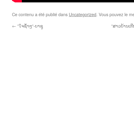
Ce contenu a été publié dans
Uncategorized
. Vous pouvez le me
←
“ໃຈຊໍ້າໆ“-ບາຊູ
“ສາວບ້ານເກີ