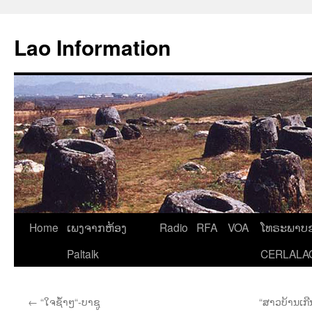
Aller
au
Lao Information
contenu
Home
ເພງຈາກຫ້ອງ
Radio
RFA
VOA
ໂທຣະພາບຂ
Paltalk
CERLALA
←
“ໃຈຊໍ້າໆ“-ບາຊູ
“ສາວບ້ານເກີ