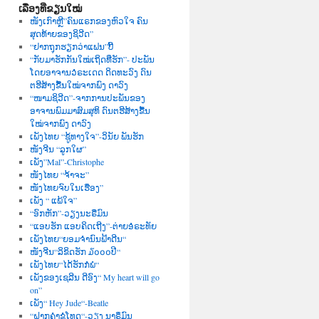
ເລື່ອງທີ່ຂຽນໃໝ່
ໜັງເກົາຫຼີ”ຄົນແຣກຂອງຫົວໃຈ ຄົນ
ສຸດທ້າຍຂອງຊິວີດ”
“ຢາກຖຸກຮຽກວ່າແຟນ”ບີ້
“ກັບມາຮັກກັນໃໝ່ເຖິດທີ່ຮັກ”- ປະພັນ
ໂດຍອາຈານວໍຣະເດດ ດິດທະວົງ ດົນ
ຕຮີສ້າງຂື້ນໃໝ່ຈາກພົງ ດາວົງ
“ໜາມຊິວີດ”-ຈາກການປະພັນຂອງ
ອາຈານພົມມາສົມສຸທິ ດົນຕຮີສ້າງຂື້ນ
ໃໝ່ຈາກພົງ ດາວົງ
ເພັງໄທຍ “ຊູ້ທາງໃຈ”-ວິນັຍ ພັນຮັກ
ໜັງຈີນ “ລູກໃຜ”
ເພັງ”Mal”-Christophe
ໜັງໄທຍ “ຈ້າຈະ”
ໜັງໄທຍຈົບໃນເຮື່ອງ”
ເພັງ “ ແພ້ໃຈ”
“ອົກຫັກ”-ວຽງນະຣືມົນ
“ແອບຮັກ ແອບຄິດເຖີງ”-ຕ່າຍອໍຣະທັຍ
ເພັງໄທຍ“ຍອມຈຳນົນຟ້າດີນ“
ໜັງຈີນ“ລິຂິດຮັກ ໓໐໐໐ປີ“
ເພັງໄທຍ“ໄດ້ຮັກກໍພໍ“
ເພັງຂອງເຊລີນ ດີອົງ“ My heart will go
on”
ເພັງ“ Hey Jude“-Beatle
“ຝາກຄຳຂໍໂທດ“-ວຽງ ນາຣຶມົນ