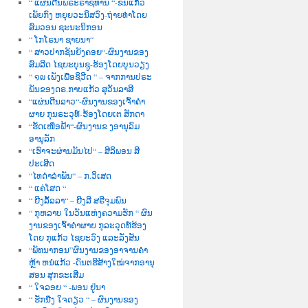
“ ແຜ່ນດີນພຣະຣາຊທານ “-ຂັນແກ້ວ
ເພັຍກົງ ຫຍຸຍວະນິສວົງ-ຖ່າຍທຳໂດຍ
ສົມວອນ ຊະນະນິກອນ
“ ໂກໂຣນາ ຊາຍນາ“
“ ສາວປາກຊັນຍັງຄອຍ“-ຜົນງານຂອງ
ສົມລີດ ໄຊຍະບຸນຊູ-ຮ້ອງໂດຍບຸນວຽງ
“ ໑໙ ເພັງເພື່ອຊິວີດ “ – ຈາກການປຣະ
ພັນຂອງດຣ.ກາບແກ້ວ ສຸວັນລາສີ
“ແຜ່ນດີນລາວ“-ຜົນງານຂອງເຈົ້າຄຳ
ຜາຍ ກຸນຣະວຸທ໌-ຮ້ອງໂດຍເຕ ສັກດາ
“ຮັດເໜືອຟ້າ“-ຜົນງານຂ ງອານຸລົມ
ອານຸລັກ
“ເຮົາຈະຜ່ານມັນໄປ“ – ສີລິພອນ ສີ
ປະເສີດ
“ໄທດຳລຳພັນ“ – ກ.ວິເສດ
“ ແຄ່ໂສດ “
“ ຍີງລັ້ລລາ“ – ຍີງລີ ສຣີຈຸມພົນ
“ ກຸຫລາບ ໃນວັນແຫ່ງຄວາມຮັກ “ ຜົນ
ງານຂອງເຈົ້າຄຳຜາຍ ກຸລະວຸດທ໌ຮ້ອງ
ໂດຍ ກຸແກ້ວ ໄຊຍະວົງ ແລະລັງສັນ
“ພັທນາກອນ”ຜົນງານຂອງອາຈານຄຳ
ຫຼ້າ ຫນໍແກ້ວ -ດົນຕຮີສ້າງໃໝ່ຈາກອານຸ
ສອນ ສຸກຂະເສີມ
“ ໃຈລອຍ “ -ພອນ ຢູ່ນາ
“ ຮັກນື່ງ ໃຈດຽວ “ – ຜົນງານຂອງ