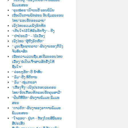
ພິມມະສອນ
“ຄຸນໝໍຄະ“ເປົາວະລີ ພອນພິມົນ
ເພື່ອເປັນການພັກຜ່ອນ ຮັບຊົມລະຄອນ
ໄທຍ“ແອບຮັກອອນລາຍ“
ເພັງໄທຍຣວມເພັງອົກຫັກ
“ເກັບໃຈໄວ້ໃຫ້ຄົນຮັກຈີງ“ – ຍີງ
“ ຢ່າປ່ອຍມື “ – ໄມ້ເມືອງ
ເພັງໄທຍ “ຜູ້ຍີງອົກຫັກ“
“ ມູນເຊື້ອຊາດລາວ“-ຜົນງານຂອງກິວົງ
ຈັນທິຍາສັກ
ເພື່ອຄວາມມ່ວນຊື່ນ,ສເນີລະຄອນໄທຍ
ເລື່ອງ“ຂໍເປັນເຈົ້າສາວສັກຄັ້ງໃຫ້
ຊື່ນໃຈ“
“ ຄ່ອຍໆຮັກ“-ບີ ນໍ້າທີບ
“ ລົມ“-ຍີງ ທິຕິການ
“ ລົມ “-ໜຸ່ມກະລາ
“ເຮື່ອງຈີງ“-ເພັງປະກອບລະຄອນ
ໄທຍ“ອົກເກືອບຫັກແອບຮັກຄຸນສາມີ“
“ຝັນດີທີ່ຮັກ“-ຜົນງານພົມມະ ພິມມະ
ສອນ
“ດາວຕົກ“-ຜົນງາຂອງອາຈານພົມມະ
ພິມມະສອນ
“ໃຈລອຍ“- ຢູ່ນາ – ຮ້ອງໂດຍສີລິພອນ
ສີປະເສີດ