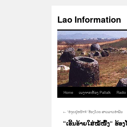
Aller
au
Lao Information
contenu
Home
ເພງຈາກຫ້ອງ Paltalk
Radio
←
“ຮໍຈູບຢູ່ຫນ້າຈໍ“ ຮ້ອງໂດຍ ສາວລາວຮຳພັນ
“ເອີ້ນອ້າຍໃສ່ໝໍ້ໜື້ງ“ ຮ້