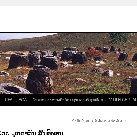
RFA
VOA
ໂທຣະພາບຂອງພລັງຮ່ວມຊາດລາວ&ສູນສືກສາ-TV ULN-CERLA
ນໍ້າກັດຍັງຄອຍ -ສີລິພອນ ສີປະເສີດ
→
ອງໂດຍ ມຸກດາວັນ ສັນຕິພອນ