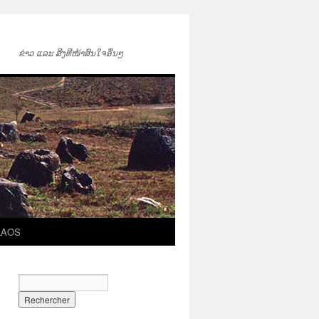
ຂ່າວ ແລະ ສິ່ງທີ່ໜ້າສົນໃຈອື່ນໆ
LAOS