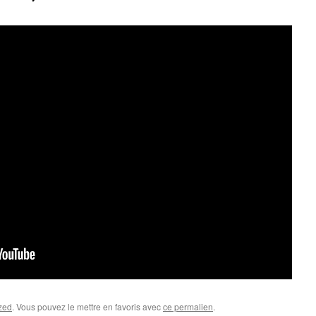
zed
. Vous pouvez le mettre en favoris avec
ce permalien
.