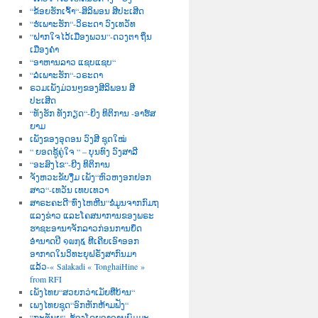
“ຂ້ອຍຮັກເຈົ້າ“-ສິລິພອນ ສີປະເສີດ
“ຮໍເພາະຮັກ“-ວິຣະດາ ວົງເທວັທ
“ຝາກໃຈໄວ້ເມືອງພວນ“-ດວງຕາ ຖິ່ນ
ເມືອງຄຳ
“ອາຫານລາວ ແຊບແຊບ“
“ລໍເພາະຮັກ“-ວຣະດາ
ຣວມເພັງມ່ວນໆຂອງສີລິພອນ ສີ
ປະເສີດ
“ທັງຮັກ ທັງກຽດ“-ຍິງ ທິຕິການ -ອາຮ໌ສ
ຍາມ
ເພັງຂອງອຸດອນ ວົງສີ ຊຸດໃໝ່
“ ຍອດຊູ້ຄູ່ໃຈ “ – ບຸນທົງ ວົງສາລີ
“ອະສົງໄຂ“-ຍີງ ທິຕິການ
ຈັງຫວະຂັບງື່ມ ເພັງ“ຫົວຫງອກຢອກ
ສາວ“-ເທວັນ ເທບເທວາ
ສາຣະຄະດີ“ທົ່ງໄຫຫີນ“ຂໍ່ມູນຈາກກົມຖ
ແລງຂ່າວ ແລະໂຄສນາການຂອງພຣະ
ຮາຊະອານາຈັກລາວກ່ອນການຍຶດ
ອຳນາດປີ ໑໙໗໕ ທີເຄີຍເອົາອອກ
ອາກາດໃນວິທະຍຸຝຣັ່ງສາກົນມາ
ແລ້ວ-« Salakadi « TonghaiHine »
from RFI
ເພັງໄທຍ“ສວຍກວ່າເມັຍທີ່ບ້ານ“
ເພງໄທຍຊຸດ“ອົກຫັກຫ້າມຟັງ“
“ກະຕັນຍູ“–ຮ້ອງໂດຍອາຈານພົມມະ