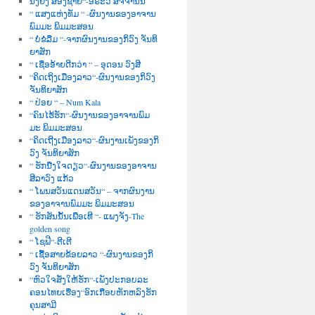
ນື່ງຍິງ ສອງຊາຍ“-ອໍຣະວີ ສັຈຈານົນ
“ ແສງແຫ່ງທັມ “ -ຜົນງານຂອງອາຈານ
ພົມມະ ພິມມະສອນ
“ ບໍ່ຂໍລືມ “-ຈາກຜົນງານຂອງກິວົງ ຈັນທິ
ຍາສັກ
“ ເຊື່ອອ້າຍດີກວ່າ “ – ອຸດອນ ວົງສີ
“ຄິດເຖິງເມືອງລາວ“-ຜົນງານຂອງກິວົງ
ຈັນທິຍາສັກ
“ ປ່ອຍ “ – Num Kala
“ຄົນໄຮ້ຮັກ“-ຜົນງານຂອງອາຈານພົມ
ມະ ພິມມະສອນ
“ຄິດເຖີງເມືອງລາວ“-ຜົນງານເພັງຂອງກິ
ວົງ ຈັນທິຍາສັກ
“ ຮັກນື່ງໃຈດຽວ“-ຜົນງານຂອງອາຈານ
ສີລາວົງ ແກ້ວ
“ ໂພນສວັນແດນສວັນ“ – ຈາກຜົນງານ
ຂອງອາຈານພົມມະ ພິມມະສອນ
“ ຮັກສັນນັ້ນເພື່ອເທີ “- ແພງຈັງ-The
golden song
“ ໂຊຟີ“-ຕີເຕີ
“ ເຊື້ອສາຍຂ້ອຍລາວ “-ຜົນງານຂອງກິ
ວົງ ຈັນທິຍາສັກ
“ຫົວໃຈສັ່ງໃຫ້ຮັກ“-ເພັງປະກອບລະ
ຄອນໄທຍເຮື່ອງ“ອົກເກືອບຫັກຫລົງຮັກ
ຄຸນສາມີ