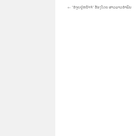
←
“ຮໍຈູບຢູ່ຫນ້າຈໍ“ ຮ້ອງໂດຍ ສາວລາວຮຳພັນ