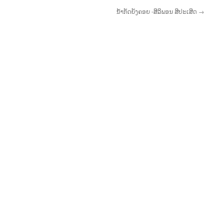
ນໍ້າກັດຍັງຄອຍ -ສີລິພອນ ສີປະເສີດ
→