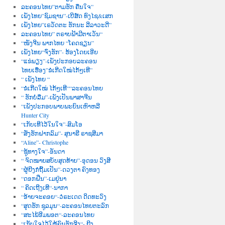
ລະຄອນໄທຍ”ຕາມຮັກ ຄືນໃຈ”
ເພັງໄທຍ”ຊົມຊານ”-ເບີສ໌ດ ທົງໄຊ&ເສກ
ເພັງໄທຍ”ເຣວັດຕະ ຮັກນະ ລີລາວະດີ”
ລະຄອນໄທຍ” ຕຣາບຟ້າມີຕາເວັນ“
“ໜັງຈີນ ພາກໄທຍ “ໂຄດຊຽນ”
ເພັງໄທຍ“ຈົ່ງຮັກ”- ຮ້ອງໂດຍເອີຍ
“ແຂ່ພຽງ”-ເພັງປະກອບລະຄອນ
ໄທຍເຮື່ອງ”ຂໍເກີດໃໝ່ໄກ້ໆເທີ”
“ ເພັງໄທຍ “
“ຂໍເກີດໃໝ່ ໄກ້ໆເທີ““ລະຄອນໄທຍ
“ ຮັກບໍ່ລືມ”-ເພັງເປັນພາສາຈີນ
“ເພັງປະກອບພາບພະຍົນເຫົາຫລີ
Hunter City
“ເກັບເທີໄວ້ໃນໃຈ”-ສົມໂອ
“ສັ່ງຮັກຝາກລົມ”- ສຸນາຣີ ຣາຊສີມາ
“Aline”- Christophe
“ຊູ້ທາງໃຈ”-ອັນດາ
“ ຈົດໝາຍສບັບສຸດທ້າຍ”-ອຸດອນ ວົງສີ
“ຜູ້ຍີງກໍຖີ້ມເປັນ”-ດວງຕາ ຄົງທອງ
“ດອກຝີ່ນ”-ເມຢູ່ນາ
“ ຄິດເຖີງເທີ“-ນາກາ
“ອ້າຍຈະຄອຍ“-ວໍຣະເດດ ດິດທະວົງ
“ສູດຮັກ ຊຸລມຸນ“-ລະຄອນໄທຍຕະລົກ
“ສະໄພ້ອີມພອຕ“-ລະຄອນໄທຍ
“ເກັບໃຈໄວ້ໃຫ້ຄົນຮັກຈີງ“- ຍີງ