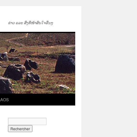
ຂ່າວ ແລະ ສິ່ງທີ່ໜ້າສົນໃຈອື່ນໆ
LAOS