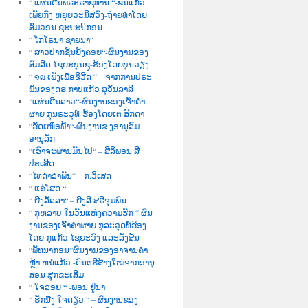
“ ແຜ່ນດີນພຣະຣາຊທານ “-ຂັນແກ້ວ
ເພັຍກົງ ຫຍຸຍວະນິສວົງ-ຖ່າຍທຳໂດຍ
ສົມວອນ ຊະນະນິກອນ
“ ໂກໂຣນາ ຊາຍນາ“
“ ສາວປາກຊັນຍັງຄອຍ“-ຜົນງານຂອງ
ສົມລີດ ໄຊຍະບຸນຊູ-ຮ້ອງໂດຍບຸນວຽງ
“ ໑໙ ເພັງເພື່ອຊິວີດ “ – ຈາກການປຣະ
ພັນຂອງດຣ.ກາບແກ້ວ ສຸວັນລາສີ
“ແຜ່ນດີນລາວ“-ຜົນງານຂອງເຈົ້າຄຳ
ຜາຍ ກຸນຣະວຸທ໌-ຮ້ອງໂດຍເຕ ສັກດາ
“ຮັດເໜືອຟ້າ“-ຜົນງານຂ ງອານຸລົມ
ອານຸລັກ
“ເຮົາຈະຜ່ານມັນໄປ“ – ສີລິພອນ ສີ
ປະເສີດ
“ໄທດຳລຳພັນ“ – ກ.ວິເສດ
“ ແຄ່ໂສດ “
“ ຍີງລັ້ລລາ“ – ຍີງລີ ສຣີຈຸມພົນ
“ ກຸຫລາບ ໃນວັນແຫ່ງຄວາມຮັກ “ ຜົນ
ງານຂອງເຈົ້າຄຳຜາຍ ກຸລະວຸດທ໌ຮ້ອງ
ໂດຍ ກຸແກ້ວ ໄຊຍະວົງ ແລະລັງສັນ
“ພັທນາກອນ”ຜົນງານຂອງອາຈານຄຳ
ຫຼ້າ ຫນໍແກ້ວ -ດົນຕຮີສ້າງໃໝ່ຈາກອານຸ
ສອນ ສຸກຂະເສີມ
“ ໃຈລອຍ “ -ພອນ ຢູ່ນາ
“ ຮັກນື່ງ ໃຈດຽວ “ – ຜົນງານຂອງ