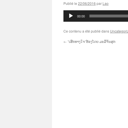
Publié le
22/06/2016
par
Lao
Lecteur
00:00
audio
Ce contenu a été publié dans
Uncategori
←
“ເສີກທາງໃຈ“ຮ້ອງໂດຍ ມະລີຈັນສຸກ