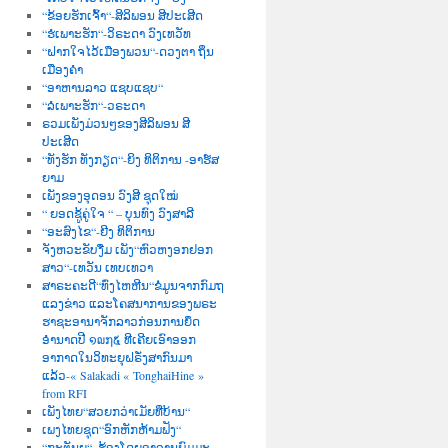
“ຂ້ອຍຮັກເຈົ້າ“-ສິລິພອນ ສີປະເສີດ
“ຮໍເພາະຮັກ“-ວິຣະດາ ວົງເທວັທ
“ຝາກໃຈໄວ້ເມືອງພວນ“-ດວງຕາ ຖິ່ນ
ເມືອງຄຳ
“ອາຫານລາວ ແຊບແຊບ“
“ລໍເພາະຮັກ“-ວຣະດາ
ຣວມເພັງມ່ວນໆຂອງສີລິພອນ ສີ
ປະເສີດ
“ທັງຮັກ ທັງກຽດ“-ຍິງ ທິຕິການ -ອາຮ໌ສ
ຍາມ
ເພັງຂອງອຸດອນ ວົງສີ ຊຸດໃໝ່
“ ຍອດຊູ້ຄູ່ໃຈ “ – ບຸນທົງ ວົງສາລີ
“ອະສົງໄຂ“-ຍີງ ທິຕິການ
ຈັງຫວະຂັບງື່ມ ເພັງ“ຫົວຫງອກຢອກ
ສາວ“-ເທວັນ ເທບເທວາ
ສາຣະຄະດີ“ທົ່ງໄຫຫີນ“ຂໍ່ມູນຈາກກົມຖ
ແລງຂ່າວ ແລະໂຄສນາການຂອງພຣະ
ຮາຊະອານາຈັກລາວກ່ອນການຍຶດ
ອຳນາດປີ ໑໙໗໕ ທີເຄີຍເອົາອອກ
ອາກາດໃນວິທະຍຸຝຣັ່ງສາກົນມາ
ແລ້ວ-« Salakadi « TonghaiHine »
from RFI
ເພັງໄທຍ“ສວຍກວ່າເມັຍທີ່ບ້ານ“
ເພງໄທຍຊຸດ“ອົກຫັກຫ້າມຟັງ“
“ກະຕັນຍູ“–ຮ້ອງໂດຍອາຈານພົມມະ