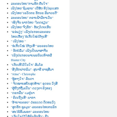
ລະຄອນໄທຍ”ຕາມຮັກ ຄືນໃຈ”
ເພັງໄທຍ”ຊົມຊານ”-ເບີສ໌ດ ທົງໄຊ&ເສກ
ເພັງໄທຍ”ເຣວັດຕະ ຮັກນະ ລີລາວະດີ”
ລະຄອນໄທຍ” ຕຣາບຟ້າມີຕາເວັນ“
“ໜັງຈີນ ພາກໄທຍ “ໂຄດຊຽນ”
ເພັງໄທຍ“ຈົ່ງຮັກ”- ຮ້ອງໂດຍເອີຍ
“ແຂ່ພຽງ”-ເພັງປະກອບລະຄອນ
ໄທຍເຮື່ອງ”ຂໍເກີດໃໝ່ໄກ້ໆເທີ”
“ ເພັງໄທຍ “
“ຂໍເກີດໃໝ່ ໄກ້ໆເທີ““ລະຄອນໄທຍ
“ ຮັກບໍ່ລືມ”-ເພັງເປັນພາສາຈີນ
“ເພັງປະກອບພາບພະຍົນເຫົາຫລີ
Hunter City
“ເກັບເທີໄວ້ໃນໃຈ”-ສົມໂອ
“ສັ່ງຮັກຝາກລົມ”- ສຸນາຣີ ຣາຊສີມາ
“Aline”- Christophe
“ຊູ້ທາງໃຈ”-ອັນດາ
“ ຈົດໝາຍສບັບສຸດທ້າຍ”-ອຸດອນ ວົງສີ
“ຜູ້ຍີງກໍຖີ້ມເປັນ”-ດວງຕາ ຄົງທອງ
“ດອກຝີ່ນ”-ເມຢູ່ນາ
“ ຄິດເຖີງເທີ“-ນາກາ
“ອ້າຍຈະຄອຍ“-ວໍຣະເດດ ດິດທະວົງ
“ສູດຮັກ ຊຸລມຸນ“-ລະຄອນໄທຍຕະລົກ
“ສະໄພ້ອີມພອຕ“-ລະຄອນໄທຍ
“ເກັບໃຈໄວ້ໃຫ້ຄົນຮັກຈີງ“- ຍີງ