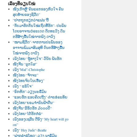
ເລື່ອງທີ່ຂຽນໃໝ່
ໜັງເກົາຫຼີ”ຄົນແຣກຂອງຫົວໃຈ ຄົນ
ສຸດທ້າຍຂອງຊິວີດ”
“ຢາກຖຸກຮຽກວ່າແຟນ”ບີ້
“ກັບມາຮັກກັນໃໝ່ເຖິດທີ່ຮັກ”- ປະພັນ
ໂດຍອາຈານວໍຣະເດດ ດິດທະວົງ ດົນ
ຕຮີສ້າງຂື້ນໃໝ່ຈາກພົງ ດາວົງ
“ໜາມຊິວີດ”-ຈາກການປະພັນຂອງ
ອາຈານພົມມາສົມສຸທິ ດົນຕຮີສ້າງຂື້ນ
ໃໝ່ຈາກພົງ ດາວົງ
ເພັງໄທຍ “ຊູ້ທາງໃຈ”-ວິນັຍ ພັນຮັກ
ໜັງຈີນ “ລູກໃຜ”
ເພັງ”Mal”-Christophe
ໜັງໄທຍ “ຈ້າຈະ”
ໜັງໄທຍຈົບໃນເຮື່ອງ”
ເພັງ “ ແພ້ໃຈ”
“ອົກຫັກ”-ວຽງນະຣືມົນ
“ແອບຮັກ ແອບຄິດເຖີງ”-ຕ່າຍອໍຣະທັຍ
ເພັງໄທຍ“ຍອມຈຳນົນຟ້າດີນ“
ໜັງຈີນ“ລິຂິດຮັກ ໓໐໐໐ປີ“
ເພັງໄທຍ“ໄດ້ຮັກກໍພໍ“
ເພັງຂອງເຊລີນ ດີອົງ“ My heart will go
on”
ເພັງ“ Hey Jude“-Beatle
“ຝາກຄຳຂໍໂທດ“-ວຽງ ນາຣຶມົນ