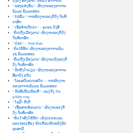
ນື່ງຍິງ ສອງຊາຍ“-ອໍຣະວີ ສັຈຈານົນ
“ ແສງແຫ່ງທັມ “ -ຜົນງານຂອງອາຈານ
ພົມມະ ພິມມະສອນ
“ ບໍ່ຂໍລືມ “-ຈາກຜົນງານຂອງກິວົງ ຈັນທິ
ຍາສັກ
“ ເຊື່ອອ້າຍດີກວ່າ “ – ອຸດອນ ວົງສີ
“ຄິດເຖິງເມືອງລາວ“-ຜົນງານຂອງກິວົງ
ຈັນທິຍາສັກ
“ ປ່ອຍ “ – Num Kala
“ຄົນໄຮ້ຮັກ“-ຜົນງານຂອງອາຈານພົມ
ມະ ພິມມະສອນ
“ຄິດເຖີງເມືອງລາວ“-ຜົນງານເພັງຂອງກິ
ວົງ ຈັນທິຍາສັກ
“ ຮັກນື່ງໃຈດຽວ“-ຜົນງານຂອງອາຈານ
ສີລາວົງ ແກ້ວ
“ ໂພນສວັນແດນສວັນ“ – ຈາກຜົນງານ
ຂອງອາຈານພົມມະ ພິມມະສອນ
“ ຮັກສັນນັ້ນເພື່ອເທີ “- ແພງຈັງ-The
golden song
“ ໂຊຟີ“-ຕີເຕີ
“ ເຊື້ອສາຍຂ້ອຍລາວ “-ຜົນງານຂອງກິ
ວົງ ຈັນທິຍາສັກ
“ຫົວໃຈສັ່ງໃຫ້ຮັກ“-ເພັງປະກອບລະ
ຄອນໄທຍເຮື່ອງ“ອົກເກືອບຫັກຫລົງຮັກ
ຄຸນສາມີ