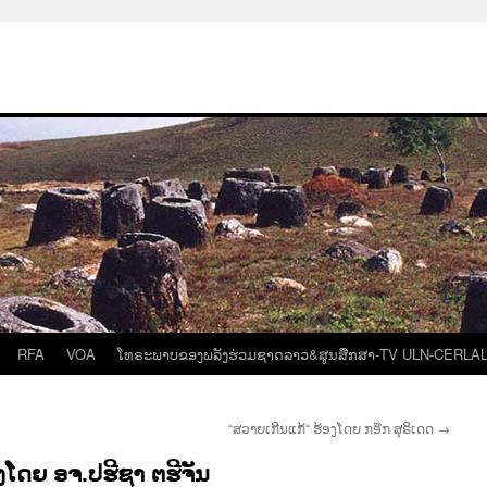
RFA
VOA
ໂທຣະພາບຂອງພລັງຮ່ວມຊາດລາວ&ສູນສືກສາ-TV ULN-CERLA
“ສວາຍເກີນແກ້“ ຮ້ອງໂດຍ ກອ໊ກ ສຸຣິເດດ
→
ໂດຍ ອຈ.ປຮີຊາ ຕຮີຈັນ