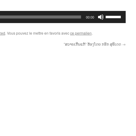
Utilisez
00:00
les
flèches
zed
. Vous pouvez le mettre en favoris avec
ce permalien
.
haut/bas
pour
“ສວາຍເກີນແກ້“ ຮ້ອງໂດຍ ກອ໊ກ ສຸຣິເດດ
→
augmenter
ou
diminuer
le
volume.