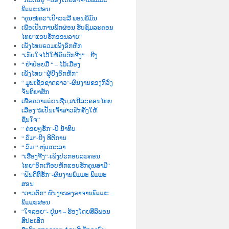
ພິມມະສອນ
“ຄຸນໝໍຄະ“ເປົາວະລີ ພອນພິມົນ
ເພື່ອເປັນການພັກຜ່ອນ ຮັບຊົມລະຄອນ
ໄທຍ“ແອບຮັກອອນລາຍ“
ເພັງໄທຍຣວມເພັງອົກຫັກ
“ເກັບໃຈໄວ້ໃຫ້ຄົນຮັກຈີງ“ – ຍີງ
“ ຢ່າປ່ອຍມື “ – ໄມ້ເມືອງ
ເພັງໄທຍ “ຜູ້ຍີງອົກຫັກ“
“ ມູນເຊື້ອຊາດລາວ“-ຜົນງານຂອງກິວົງ
ຈັນທິຍາສັກ
ເພື່ອຄວາມມ່ວນຊື່ນ,ສເນີລະຄອນໄທຍ
ເລື່ອງ“ຂໍເປັນເຈົ້າສາວສັກຄັ້ງໃຫ້
ຊື່ນໃຈ“
“ ຄ່ອຍໆຮັກ“-ບີ ນໍ້າທີບ
“ ລົມ“-ຍີງ ທິຕິການ
“ ລົມ “-ໜຸ່ມກະລາ
“ເຮື່ອງຈີງ“-ເພັງປະກອບລະຄອນ
ໄທຍ“ອົກເກືອບຫັກແອບຮັກຄຸນສາມີ“
“ຝັນດີທີ່ຮັກ“-ຜົນງານພົມມະ ພິມມະ
ສອນ
“ດາວຕົກ“-ຜົນງາຂອງອາຈານພົມມະ
ພິມມະສອນ
“ໃຈລອຍ“- ຢູ່ນາ – ຮ້ອງໂດຍສີລິພອນ
ສີປະເສີດ