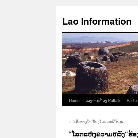
Aller
au
Lao Information
contenu
Home
ເພງຈາກຫ້ອງ Paltalk
Radio
←
“ເສີກທາງໃຈ“ຮ້ອງໂດຍ ມະລີຈັນສຸກ
“ໂລກແຫ່ງຄວາມຫວັງ“ຮ້ອງ