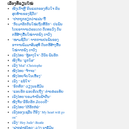
ເລື່ອງທີ່ຂຽນໃໝ່
ໜັງເກົາຫຼີ”ຄົນແຣກຂອງຫົວໃຈ ຄົນ
ສຸດທ້າຍຂອງຊິວີດ”
“ຢາກຖຸກຮຽກວ່າແຟນ”ບີ້
“ກັບມາຮັກກັນໃໝ່ເຖິດທີ່ຮັກ”- ປະພັນ
ໂດຍອາຈານວໍຣະເດດ ດິດທະວົງ ດົນ
ຕຮີສ້າງຂື້ນໃໝ່ຈາກພົງ ດາວົງ
“ໜາມຊິວີດ”-ຈາກການປະພັນຂອງ
ອາຈານພົມມາສົມສຸທິ ດົນຕຮີສ້າງຂື້ນ
ໃໝ່ຈາກພົງ ດາວົງ
ເພັງໄທຍ “ຊູ້ທາງໃຈ”-ວິນັຍ ພັນຮັກ
ໜັງຈີນ “ລູກໃຜ”
ເພັງ”Mal”-Christophe
ໜັງໄທຍ “ຈ້າຈະ”
ໜັງໄທຍຈົບໃນເຮື່ອງ”
ເພັງ “ ແພ້ໃຈ”
“ອົກຫັກ”-ວຽງນະຣືມົນ
“ແອບຮັກ ແອບຄິດເຖີງ”-ຕ່າຍອໍຣະທັຍ
ເພັງໄທຍ“ຍອມຈຳນົນຟ້າດີນ“
ໜັງຈີນ“ລິຂິດຮັກ ໓໐໐໐ປີ“
ເພັງໄທຍ“ໄດ້ຮັກກໍພໍ“
ເພັງຂອງເຊລີນ ດີອົງ“ My heart will go
on”
ເພັງ“ Hey Jude“-Beatle
“ຝາກຄຳຂໍໂທດ“-ວຽງ ນາຣຶມົນ