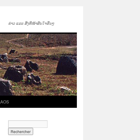
ຂ່າວ ແລະ ສິ່ງທີ່ໜ້າສົນໃຈອື່ນໆ
LAOS