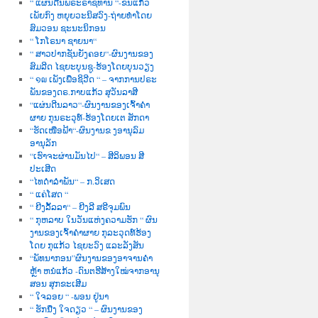
“ ແຜ່ນດີນພຣະຣາຊທານ “-ຂັນແກ້ວ
ເພັຍກົງ ຫຍຸຍວະນິສວົງ-ຖ່າຍທຳໂດຍ
ສົມວອນ ຊະນະນິກອນ
“ ໂກໂຣນາ ຊາຍນາ“
“ ສາວປາກຊັນຍັງຄອຍ“-ຜົນງານຂອງ
ສົມລີດ ໄຊຍະບຸນຊູ-ຮ້ອງໂດຍບຸນວຽງ
“ ໑໙ ເພັງເພື່ອຊິວີດ “ – ຈາກການປຣະ
ພັນຂອງດຣ.ກາບແກ້ວ ສຸວັນລາສີ
“ແຜ່ນດີນລາວ“-ຜົນງານຂອງເຈົ້າຄຳ
ຜາຍ ກຸນຣະວຸທ໌-ຮ້ອງໂດຍເຕ ສັກດາ
“ຮັດເໜືອຟ້າ“-ຜົນງານຂ ງອານຸລົມ
ອານຸລັກ
“ເຮົາຈະຜ່ານມັນໄປ“ – ສີລິພອນ ສີ
ປະເສີດ
“ໄທດຳລຳພັນ“ – ກ.ວິເສດ
“ ແຄ່ໂສດ “
“ ຍີງລັ້ລລາ“ – ຍີງລີ ສຣີຈຸມພົນ
“ ກຸຫລາບ ໃນວັນແຫ່ງຄວາມຮັກ “ ຜົນ
ງານຂອງເຈົ້າຄຳຜາຍ ກຸລະວຸດທ໌ຮ້ອງ
ໂດຍ ກຸແກ້ວ ໄຊຍະວົງ ແລະລັງສັນ
“ພັທນາກອນ”ຜົນງານຂອງອາຈານຄຳ
ຫຼ້າ ຫນໍແກ້ວ -ດົນຕຮີສ້າງໃໝ່ຈາກອານຸ
ສອນ ສຸກຂະເສີມ
“ ໃຈລອຍ “ -ພອນ ຢູ່ນາ
“ ຮັກນື່ງ ໃຈດຽວ “ – ຜົນງານຂອງ