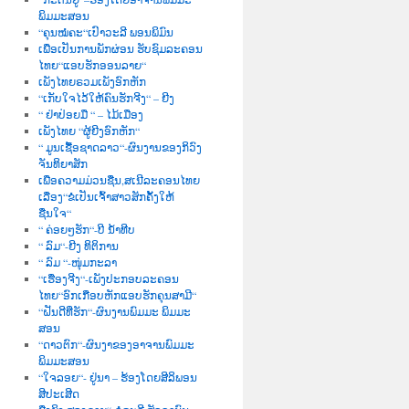
ພິມມະສອນ
“ຄຸນໝໍຄະ“ເປົາວະລີ ພອນພິມົນ
ເພື່ອເປັນການພັກຜ່ອນ ຮັບຊົມລະຄອນ
ໄທຍ“ແອບຮັກອອນລາຍ“
ເພັງໄທຍຣວມເພັງອົກຫັກ
“ເກັບໃຈໄວ້ໃຫ້ຄົນຮັກຈີງ“ – ຍີງ
“ ຢ່າປ່ອຍມື “ – ໄມ້ເມືອງ
ເພັງໄທຍ “ຜູ້ຍີງອົກຫັກ“
“ ມູນເຊື້ອຊາດລາວ“-ຜົນງານຂອງກິວົງ
ຈັນທິຍາສັກ
ເພື່ອຄວາມມ່ວນຊື່ນ,ສເນີລະຄອນໄທຍ
ເລື່ອງ“ຂໍເປັນເຈົ້າສາວສັກຄັ້ງໃຫ້
ຊື່ນໃຈ“
“ ຄ່ອຍໆຮັກ“-ບີ ນໍ້າທີບ
“ ລົມ“-ຍີງ ທິຕິການ
“ ລົມ “-ໜຸ່ມກະລາ
“ເຮື່ອງຈີງ“-ເພັງປະກອບລະຄອນ
ໄທຍ“ອົກເກືອບຫັກແອບຮັກຄຸນສາມີ“
“ຝັນດີທີ່ຮັກ“-ຜົນງານພົມມະ ພິມມະ
ສອນ
“ດາວຕົກ“-ຜົນງາຂອງອາຈານພົມມະ
ພິມມະສອນ
“ໃຈລອຍ“- ຢູ່ນາ – ຮ້ອງໂດຍສີລິພອນ
ສີປະເສີດ