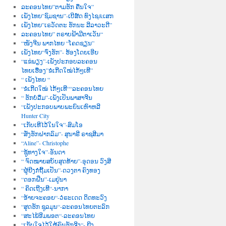
ລະຄອນໄທຍ”ຕາມຮັກ ຄືນໃຈ”
ເພັງໄທຍ”ຊົມຊານ”-ເບີສ໌ດ ທົງໄຊ&ເສກ
ເພັງໄທຍ”ເຣວັດຕະ ຮັກນະ ລີລາວະດີ”
ລະຄອນໄທຍ” ຕຣາບຟ້າມີຕາເວັນ“
“ໜັງຈີນ ພາກໄທຍ “ໂຄດຊຽນ”
ເພັງໄທຍ“ຈົ່ງຮັກ”- ຮ້ອງໂດຍເອີຍ
“ແຂ່ພຽງ”-ເພັງປະກອບລະຄອນ
ໄທຍເຮື່ອງ”ຂໍເກີດໃໝ່ໄກ້ໆເທີ”
“ ເພັງໄທຍ “
“ຂໍເກີດໃໝ່ ໄກ້ໆເທີ““ລະຄອນໄທຍ
“ ຮັກບໍ່ລືມ”-ເພັງເປັນພາສາຈີນ
“ເພັງປະກອບພາບພະຍົນເຫົາຫລີ
Hunter City
“ເກັບເທີໄວ້ໃນໃຈ”-ສົມໂອ
“ສັ່ງຮັກຝາກລົມ”- ສຸນາຣີ ຣາຊສີມາ
“Aline”- Christophe
“ຊູ້ທາງໃຈ”-ອັນດາ
“ ຈົດໝາຍສບັບສຸດທ້າຍ”-ອຸດອນ ວົງສີ
“ຜູ້ຍີງກໍຖີ້ມເປັນ”-ດວງຕາ ຄົງທອງ
“ດອກຝີ່ນ”-ເມຢູ່ນາ
“ ຄິດເຖີງເທີ“-ນາກາ
“ອ້າຍຈະຄອຍ“-ວໍຣະເດດ ດິດທະວົງ
“ສູດຮັກ ຊຸລມຸນ“-ລະຄອນໄທຍຕະລົກ
“ສະໄພ້ອີມພອຕ“-ລະຄອນໄທຍ
“ເກັບໃຈໄວ້ໃຫ້ຄົນຮັກຈີງ“- ຍີງ