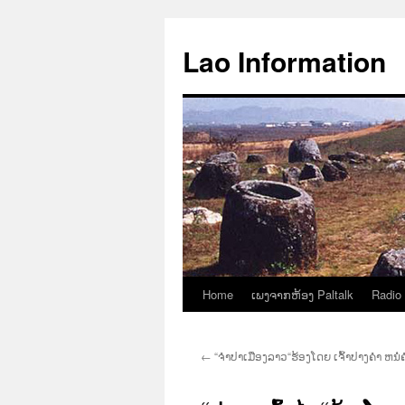
Aller
au
Lao Information
contenu
Home
ເພງຈາກຫ້ອງ Paltalk
Radio
←
“ຈຳປາເມືອງລາວ“ຮ້ອງໂດຍ ເຈົ້າປາງຄຳ ຫນໍ່