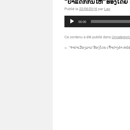
“ປາແດກກົ້ນໄຫ“ຮ້ອງໂດຍ ຮ
Publié le
22/06/2016
par
Lao
Lecteur
00:00
audio
Ce contenu a été publié dans
Uncategori
←
“ຈຳປາເມືອງລາວ“ຮ້ອງໂດຍ ເຈົ້າປາງຄຳ ຫນໍ່