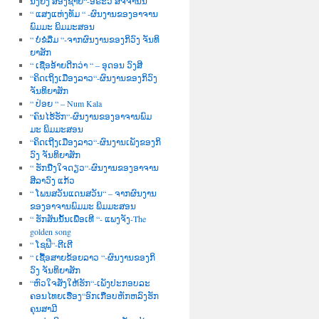
ນື່ງຍິງ ສອງຊາຍ“-ອໍຣະວີ ສັຈຈານົນ
“ ແສງແຫ່ງທັມ “ -ຜົນງານຂອງອາຈານ
ພົມມະ ພິມມະສອນ
“ ບໍ່ຂໍລືມ “-ຈາກຜົນງານຂອງກິວົງ ຈັນທິ
ຍາສັກ
“ ເຊື່ອອ້າຍດີກວ່າ “ – ອຸດອນ ວົງສີ
“ຄິດເຖິງເມືອງລາວ“-ຜົນງານຂອງກິວົງ
ຈັນທິຍາສັກ
“ ປ່ອຍ “ – Num Kala
“ຄົນໄຮ້ຮັກ“-ຜົນງານຂອງອາຈານພົມ
ມະ ພິມມະສອນ
“ຄິດເຖີງເມືອງລາວ“-ຜົນງານເພັງຂອງກິ
ວົງ ຈັນທິຍາສັກ
“ ຮັກນື່ງໃຈດຽວ“-ຜົນງານຂອງອາຈານ
ສີລາວົງ ແກ້ວ
“ ໂພນສວັນແດນສວັນ“ – ຈາກຜົນງານ
ຂອງອາຈານພົມມະ ພິມມະສອນ
“ ຮັກສັນນັ້ນເພື່ອເທີ “- ແພງຈັງ-The
golden song
“ ໂຊຟີ“-ຕີເຕີ
“ ເຊື້ອສາຍຂ້ອຍລາວ “-ຜົນງານຂອງກິ
ວົງ ຈັນທິຍາສັກ
“ຫົວໃຈສັ່ງໃຫ້ຮັກ“-ເພັງປະກອບລະ
ຄອນໄທຍເຮື່ອງ“ອົກເກືອບຫັກຫລົງຮັກ
ຄຸນສາມີ