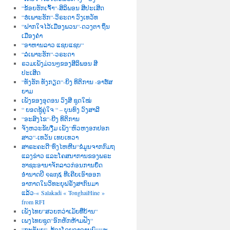
“ຂ້ອຍຮັກເຈົ້າ“-ສິລິພອນ ສີປະເສີດ
“ຮໍເພາະຮັກ“-ວິຣະດາ ວົງເທວັທ
“ຝາກໃຈໄວ້ເມືອງພວນ“-ດວງຕາ ຖິ່ນ
ເມືອງຄຳ
“ອາຫານລາວ ແຊບແຊບ“
“ລໍເພາະຮັກ“-ວຣະດາ
ຣວມເພັງມ່ວນໆຂອງສີລິພອນ ສີ
ປະເສີດ
“ທັງຮັກ ທັງກຽດ“-ຍິງ ທິຕິການ -ອາຮ໌ສ
ຍາມ
ເພັງຂອງອຸດອນ ວົງສີ ຊຸດໃໝ່
“ ຍອດຊູ້ຄູ່ໃຈ “ – ບຸນທົງ ວົງສາລີ
“ອະສົງໄຂ“-ຍີງ ທິຕິການ
ຈັງຫວະຂັບງື່ມ ເພັງ“ຫົວຫງອກຢອກ
ສາວ“-ເທວັນ ເທບເທວາ
ສາຣະຄະດີ“ທົ່ງໄຫຫີນ“ຂໍ່ມູນຈາກກົມຖ
ແລງຂ່າວ ແລະໂຄສນາການຂອງພຣະ
ຮາຊະອານາຈັກລາວກ່ອນການຍຶດ
ອຳນາດປີ ໑໙໗໕ ທີເຄີຍເອົາອອກ
ອາກາດໃນວິທະຍຸຝຣັ່ງສາກົນມາ
ແລ້ວ-« Salakadi « TonghaiHine »
from RFI
ເພັງໄທຍ“ສວຍກວ່າເມັຍທີ່ບ້ານ“
ເພງໄທຍຊຸດ“ອົກຫັກຫ້າມຟັງ“
“ກະຕັນຍູ“–ຮ້ອງໂດຍອາຈານພົມມະ