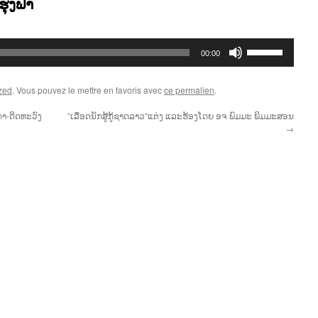
ຸງຟ້າ
Utilisez
00:00
les
flèches
zed
. Vous pouvez le mettre en favoris avec
ce permalien
.
haut/bas
pour
ຄຳ-ດິດທະວົງ
“ເລືອດນັກສູ້ກູ້ຊາດລາວ“ແຕ່ງ ແລະຮ້ອງໂດຍ ອຈ ພົມມະ ພິມມະສອນ
→
augmenter
ou
diminuer
le
volume.