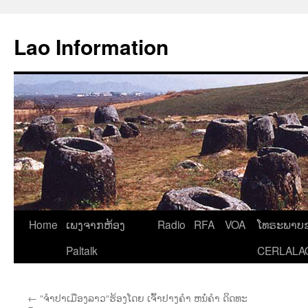
Aller
au
Lao Information
contenu
Home
ເພງຈາກຫ້ອງ
Radio
RFA
VOA
ໂທຣະພາບຂ
Paltalk
CERLALA
←
“ຈຳປາເມືອງລາວ“ຮ້ອງໂດຍ ເຈົ້າປາງຄຳ ຫນໍ່ຄຳ ດິດທະ