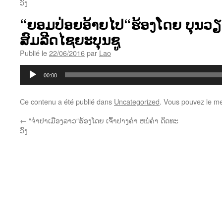
ວົງ
“ຍອມປ່ອຍອ້າຍໄປ“ຮ້ອງໂດຍ ບຸນວຽ
ສົມລີດໄຊຍະບຸນຊູ
Publié le
22/06/2016
par
Lao
Lecteur
00:00
audio
Ce contenu a été publié dans
Uncategorized
. Vous pouvez le me
←
“ຈຳປາເມືອງລາວ“ຮ້ອງໂດຍ ເຈົ້າປາງຄຳ ຫນໍ່ຄຳ ດິດທະ
ວົງ