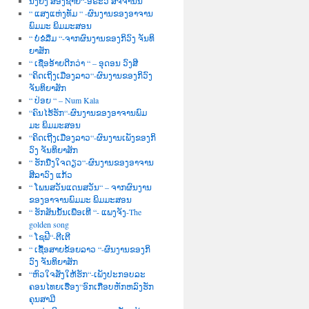
ນື່ງຍິງ ສອງຊາຍ“-ອໍຣະວີ ສັຈຈານົນ
“ ແສງແຫ່ງທັມ “ -ຜົນງານຂອງອາຈານ
ພົມມະ ພິມມະສອນ
“ ບໍ່ຂໍລືມ “-ຈາກຜົນງານຂອງກິວົງ ຈັນທິ
ຍາສັກ
“ ເຊື່ອອ້າຍດີກວ່າ “ – ອຸດອນ ວົງສີ
“ຄິດເຖິງເມືອງລາວ“-ຜົນງານຂອງກິວົງ
ຈັນທິຍາສັກ
“ ປ່ອຍ “ – Num Kala
“ຄົນໄຮ້ຮັກ“-ຜົນງານຂອງອາຈານພົມ
ມະ ພິມມະສອນ
“ຄິດເຖີງເມືອງລາວ“-ຜົນງານເພັງຂອງກິ
ວົງ ຈັນທິຍາສັກ
“ ຮັກນື່ງໃຈດຽວ“-ຜົນງານຂອງອາຈານ
ສີລາວົງ ແກ້ວ
“ ໂພນສວັນແດນສວັນ“ – ຈາກຜົນງານ
ຂອງອາຈານພົມມະ ພິມມະສອນ
“ ຮັກສັນນັ້ນເພື່ອເທີ “- ແພງຈັງ-The
golden song
“ ໂຊຟີ“-ຕີເຕີ
“ ເຊື້ອສາຍຂ້ອຍລາວ “-ຜົນງານຂອງກິ
ວົງ ຈັນທິຍາສັກ
“ຫົວໃຈສັ່ງໃຫ້ຮັກ“-ເພັງປະກອບລະ
ຄອນໄທຍເຮື່ອງ“ອົກເກືອບຫັກຫລົງຮັກ
ຄຸນສາມີ