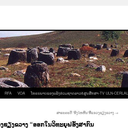
RFA
VOA
ໂທຣະພາບຂອງພລັງຮ່ວມຊາດລາວ&ສູນສືກສາ-TV ULN-CERLA
ສາຣະຄະດີ “ທົ່ງໄຫຫີນ“ທີ່ແຂວງຊຽງຂວາງ
→
ງຊຽງຂວາງ “ອອກໃນວິທະຍຸຝຮັ່ງສາກົນ