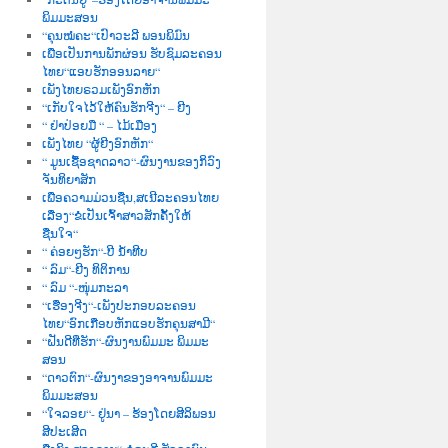
ພິມມະສອນ
“ຄຸນໝໍຄະ“ເປົາວະລີ ພອນພິມົນ
ເພື່ອເປັນການພັກຜ່ອນ ຮັບຊົມລະຄອນ
ໄທຍ“ແອບຮັກອອນລາຍ“
ເພັງໄທຍຣວມເພັງອົກຫັກ
“ເກັບໃຈໄວ້ໃຫ້ຄົນຮັກຈີງ“ – ຍີງ
“ ຢ່າປ່ອຍມື “ – ໄມ້ເມືອງ
ເພັງໄທຍ “ຜູ້ຍີງອົກຫັກ“
“ ມູນເຊື້ອຊາດລາວ“-ຜົນງານຂອງກິວົງ
ຈັນທິຍາສັກ
ເພື່ອຄວາມມ່ວນຊື່ນ,ສເນີລະຄອນໄທຍ
ເລື່ອງ“ຂໍເປັນເຈົ້າສາວສັກຄັ້ງໃຫ້
ຊື່ນໃຈ“
“ ຄ່ອຍໆຮັກ“-ບີ ນໍ້າທີບ
“ ລົມ“-ຍີງ ທິຕິການ
“ ລົມ “-ໜຸ່ມກະລາ
“ເຮື່ອງຈີງ“-ເພັງປະກອບລະຄອນ
ໄທຍ“ອົກເກືອບຫັກແອບຮັກຄຸນສາມີ“
“ຝັນດີທີ່ຮັກ“-ຜົນງານພົມມະ ພິມມະ
ສອນ
“ດາວຕົກ“-ຜົນງາຂອງອາຈານພົມມະ
ພິມມະສອນ
“ໃຈລອຍ“- ຢູ່ນາ – ຮ້ອງໂດຍສີລິພອນ
ສີປະເສີດ