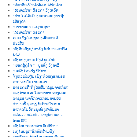
“ຂ້ອຍຮັກເຈົ້າ“-ສິລິພອນ ສີປະເສີດ
“ຮໍເພາະຮັກ“-ວິຣະດາ ວົງເທວັທ
“ຝາກໃຈໄວ້ເມືອງພວນ“-ດວງຕາ ຖິ່ນ
ເມືອງຄຳ
“ອາຫານລາວ ແຊບແຊບ“
“ລໍເພາະຮັກ“-ວຣະດາ
ຣວມເພັງມ່ວນໆຂອງສີລິພອນ ສີ
ປະເສີດ
“ທັງຮັກ ທັງກຽດ“-ຍິງ ທິຕິການ -ອາຮ໌ສ
ຍາມ
ເພັງຂອງອຸດອນ ວົງສີ ຊຸດໃໝ່
“ ຍອດຊູ້ຄູ່ໃຈ “ – ບຸນທົງ ວົງສາລີ
“ອະສົງໄຂ“-ຍີງ ທິຕິການ
ຈັງຫວະຂັບງື່ມ ເພັງ“ຫົວຫງອກຢອກ
ສາວ“-ເທວັນ ເທບເທວາ
ສາຣະຄະດີ“ທົ່ງໄຫຫີນ“ຂໍ່ມູນຈາກກົມຖ
ແລງຂ່າວ ແລະໂຄສນາການຂອງພຣະ
ຮາຊະອານາຈັກລາວກ່ອນການຍຶດ
ອຳນາດປີ ໑໙໗໕ ທີເຄີຍເອົາອອກ
ອາກາດໃນວິທະຍຸຝຣັ່ງສາກົນມາ
ແລ້ວ-« Salakadi « TonghaiHine »
from RFI
ເພັງໄທຍ“ສວຍກວ່າເມັຍທີ່ບ້ານ“
ເພງໄທຍຊຸດ“ອົກຫັກຫ້າມຟັງ“
“ກະຕັນຍູ“–ຮ້ອງໂດຍອາຈານພົມມະ