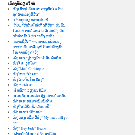
ເລື່ອງທີ່ຂຽນໃໝ່
ໜັງເກົາຫຼີ”ຄົນແຣກຂອງຫົວໃຈ ຄົນ
ສຸດທ້າຍຂອງຊິວີດ”
“ຢາກຖຸກຮຽກວ່າແຟນ”ບີ້
“ກັບມາຮັກກັນໃໝ່ເຖິດທີ່ຮັກ”- ປະພັນ
ໂດຍອາຈານວໍຣະເດດ ດິດທະວົງ ດົນ
ຕຮີສ້າງຂື້ນໃໝ່ຈາກພົງ ດາວົງ
“ໜາມຊິວີດ”-ຈາກການປະພັນຂອງ
ອາຈານພົມມາສົມສຸທິ ດົນຕຮີສ້າງຂື້ນ
ໃໝ່ຈາກພົງ ດາວົງ
ເພັງໄທຍ “ຊູ້ທາງໃຈ”-ວິນັຍ ພັນຮັກ
ໜັງຈີນ “ລູກໃຜ”
ເພັງ”Mal”-Christophe
ໜັງໄທຍ “ຈ້າຈະ”
ໜັງໄທຍຈົບໃນເຮື່ອງ”
ເພັງ “ ແພ້ໃຈ”
“ອົກຫັກ”-ວຽງນະຣືມົນ
“ແອບຮັກ ແອບຄິດເຖີງ”-ຕ່າຍອໍຣະທັຍ
ເພັງໄທຍ“ຍອມຈຳນົນຟ້າດີນ“
ໜັງຈີນ“ລິຂິດຮັກ ໓໐໐໐ປີ“
ເພັງໄທຍ“ໄດ້ຮັກກໍພໍ“
ເພັງຂອງເຊລີນ ດີອົງ“ My heart will go
on”
ເພັງ“ Hey Jude“-Beatle
“ຝາກຄຳຂໍໂທດ“-ວຽງ ນາຣຶມົນ