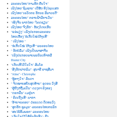
ລະຄອນໄທຍ”ຕາມຮັກ ຄືນໃຈ”
ເພັງໄທຍ”ຊົມຊານ”-ເບີສ໌ດ ທົງໄຊ&ເສກ
ເພັງໄທຍ”ເຣວັດຕະ ຮັກນະ ລີລາວະດີ”
ລະຄອນໄທຍ” ຕຣາບຟ້າມີຕາເວັນ“
“ໜັງຈີນ ພາກໄທຍ “ໂຄດຊຽນ”
ເພັງໄທຍ“ຈົ່ງຮັກ”- ຮ້ອງໂດຍເອີຍ
“ແຂ່ພຽງ”-ເພັງປະກອບລະຄອນ
ໄທຍເຮື່ອງ”ຂໍເກີດໃໝ່ໄກ້ໆເທີ”
“ ເພັງໄທຍ “
“ຂໍເກີດໃໝ່ ໄກ້ໆເທີ““ລະຄອນໄທຍ
“ ຮັກບໍ່ລືມ”-ເພັງເປັນພາສາຈີນ
“ເພັງປະກອບພາບພະຍົນເຫົາຫລີ
Hunter City
“ເກັບເທີໄວ້ໃນໃຈ”-ສົມໂອ
“ສັ່ງຮັກຝາກລົມ”- ສຸນາຣີ ຣາຊສີມາ
“Aline”- Christophe
“ຊູ້ທາງໃຈ”-ອັນດາ
“ ຈົດໝາຍສບັບສຸດທ້າຍ”-ອຸດອນ ວົງສີ
“ຜູ້ຍີງກໍຖີ້ມເປັນ”-ດວງຕາ ຄົງທອງ
“ດອກຝີ່ນ”-ເມຢູ່ນາ
“ ຄິດເຖີງເທີ“-ນາກາ
“ອ້າຍຈະຄອຍ“-ວໍຣະເດດ ດິດທະວົງ
“ສູດຮັກ ຊຸລມຸນ“-ລະຄອນໄທຍຕະລົກ
“ສະໄພ້ອີມພອຕ“-ລະຄອນໄທຍ
“ເກັບໃຈໄວ້ໃຫ້ຄົນຮັກຈີງ“- ຍີງ