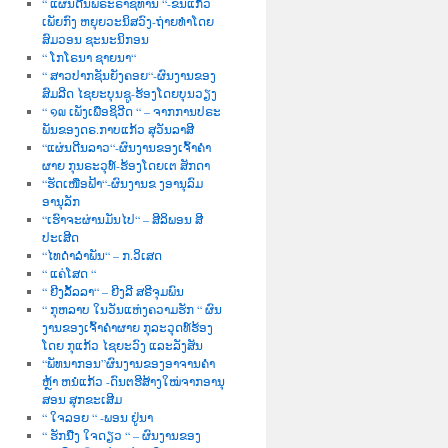
“ ແຜ່ນດີນພຣະຣາຊທານ “-ຂັນແກ້ວ
ເພັຍກົງ ຫຍຸຍວະນິສວົງ-ຖ່າຍທຳໂດຍ
ສົມວອນ ຊະນະນິກອນ
“ ໂກໂຣນາ ຊາຍນາ“
“ ສາວປາກຊັນຍັງຄອຍ“-ຜົນງານຂອງ
ສົມລີດ ໄຊຍະບຸນຊູ-ຮ້ອງໂດຍບຸນວຽງ
“ ໑໙ ເພັງເພື່ອຊິວີດ “ – ຈາກການປຣະ
ພັນຂອງດຣ.ກາບແກ້ວ ສຸວັນລາສີ
“ແຜ່ນດີນລາວ“-ຜົນງານຂອງເຈົ້າຄຳ
ຜາຍ ກຸນຣະວຸທ໌-ຮ້ອງໂດຍເຕ ສັກດາ
“ຮັດເໜືອຟ້າ“-ຜົນງານຂ ງອານຸລົມ
ອານຸລັກ
“ເຮົາຈະຜ່ານມັນໄປ“ – ສີລິພອນ ສີ
ປະເສີດ
“ໄທດຳລຳພັນ“ – ກ.ວິເສດ
“ ແຄ່ໂສດ “
“ ຍີງລັ້ລລາ“ – ຍີງລີ ສຣີຈຸມພົນ
“ ກຸຫລາບ ໃນວັນແຫ່ງຄວາມຮັກ “ ຜົນ
ງານຂອງເຈົ້າຄຳຜາຍ ກຸລະວຸດທ໌ຮ້ອງ
ໂດຍ ກຸແກ້ວ ໄຊຍະວົງ ແລະລັງສັນ
“ພັທນາກອນ”ຜົນງານຂອງອາຈານຄຳ
ຫຼ້າ ຫນໍແກ້ວ -ດົນຕຮີສ້າງໃໝ່ຈາກອານຸ
ສອນ ສຸກຂະເສີມ
“ ໃຈລອຍ “ -ພອນ ຢູ່ນາ
“ ຮັກນື່ງ ໃຈດຽວ “ – ຜົນງານຂອງ