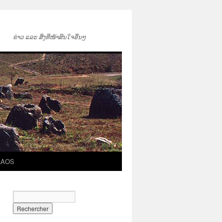
ຂ່າວ ແລະ ສິ່ງທີ່ໜ້າສົນໃຈອື່ນໆ
LAOS