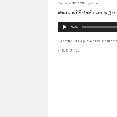
Publié le
28/04/2016
par
Lao
ສາຣະຄະດີ“ທົ່ງໄຫຫີນແຂວງຊຽງຂວ
Lecteur
00:00
audio
Ce contenu a été publié dans
Uncategori
←
ຮັກຍິ່ງຍິງດຽວ