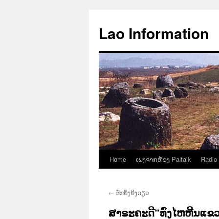
Aller
au
Lao Information
contenu
Home
ເພງຈາກຫ້ອງ Paltalk
Radio
←
ຮັກຍິ່ງຍິງດຽວ
ສາຣະຄະດີ“ທົ່ງໄຫຫີນແຂວ