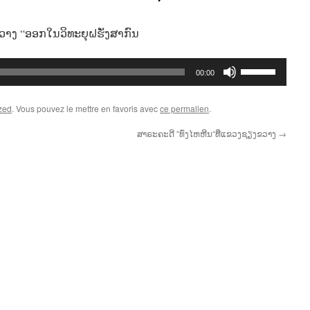
າງ “ອອກໃນວິທະຍຸຝຮັ່ງສາກົນ
Utilisez
00:00
les
flèches
zed
. Vous pouvez le mettre en favoris avec
ce permalien
.
haut/bas
pour
ສາຣະຄະດີ “ທົ່ງໄຫຫີນ“ທີ່ແຂວງຊຽງຂວາງ
→
augmenter
ou
diminuer
le
volume.