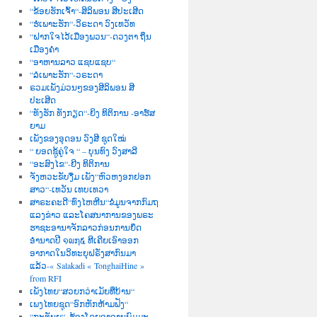
“ຂ້ອຍຮັກເຈົ້າ“-ສິລິພອນ ສີປະເສີດ
“ຮໍເພາະຮັກ“-ວິຣະດາ ວົງເທວັທ
“ຝາກໃຈໄວ້ເມືອງພວນ“-ດວງຕາ ຖິ່ນ
ເມືອງຄຳ
“ອາຫານລາວ ແຊບແຊບ“
“ລໍເພາະຮັກ“-ວຣະດາ
ຣວມເພັງມ່ວນໆຂອງສີລິພອນ ສີ
ປະເສີດ
“ທັງຮັກ ທັງກຽດ“-ຍິງ ທິຕິການ -ອາຮ໌ສ
ຍາມ
ເພັງຂອງອຸດອນ ວົງສີ ຊຸດໃໝ່
“ ຍອດຊູ້ຄູ່ໃຈ “ – ບຸນທົງ ວົງສາລີ
“ອະສົງໄຂ“-ຍີງ ທິຕິການ
ຈັງຫວະຂັບງື່ມ ເພັງ“ຫົວຫງອກຢອກ
ສາວ“-ເທວັນ ເທບເທວາ
ສາຣະຄະດີ“ທົ່ງໄຫຫີນ“ຂໍ່ມູນຈາກກົມຖ
ແລງຂ່າວ ແລະໂຄສນາການຂອງພຣະ
ຮາຊະອານາຈັກລາວກ່ອນການຍຶດ
ອຳນາດປີ ໑໙໗໕ ທີເຄີຍເອົາອອກ
ອາກາດໃນວິທະຍຸຝຣັ່ງສາກົນມາ
ແລ້ວ-« Salakadi « TonghaiHine »
from RFI
ເພັງໄທຍ“ສວຍກວ່າເມັຍທີ່ບ້ານ“
ເພງໄທຍຊຸດ“ອົກຫັກຫ້າມຟັງ“
“ກະຕັນຍູ“–ຮ້ອງໂດຍອາຈານພົມມະ