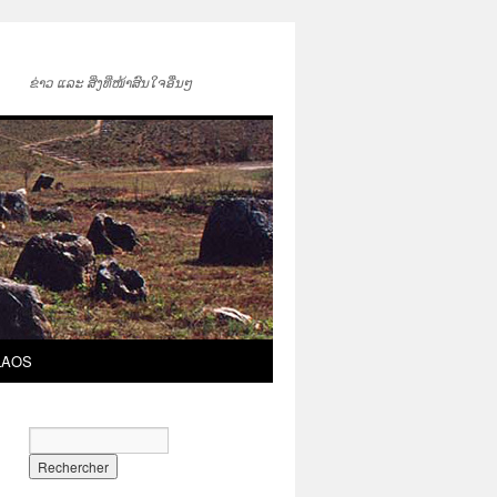
ຂ່າວ ແລະ ສິ່ງທີ່ໜ້າສົນໃຈອື່ນໆ
LAOS