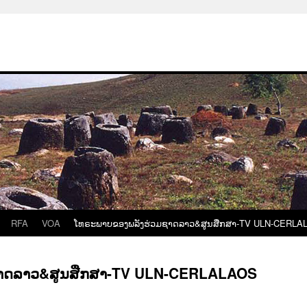
RFA
VOA
ໂທຣະພາບຂອງພລັງຮ່ວມຊາດລາວ&ສູນສືກສາ-TV ULN-CERLA
ຊາດລາວ&ສູນສືກສາ-TV ULN-CERLALAOS