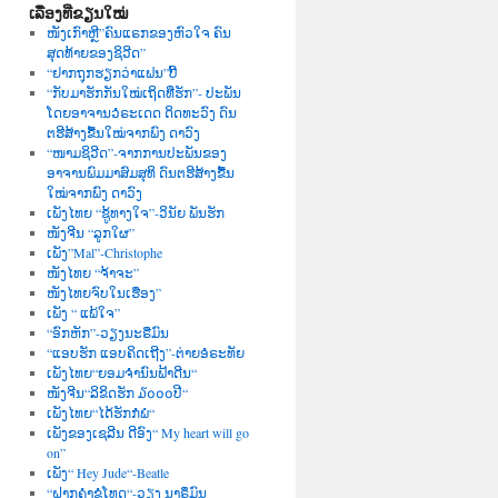
ເລື່ອງທີ່ຂຽນໃໝ່
ໜັງເກົາຫຼີ”ຄົນແຣກຂອງຫົວໃຈ ຄົນ
ສຸດທ້າຍຂອງຊິວີດ”
“ຢາກຖຸກຮຽກວ່າແຟນ”ບີ້
“ກັບມາຮັກກັນໃໝ່ເຖິດທີ່ຮັກ”- ປະພັນ
ໂດຍອາຈານວໍຣະເດດ ດິດທະວົງ ດົນ
ຕຮີສ້າງຂື້ນໃໝ່ຈາກພົງ ດາວົງ
“ໜາມຊິວີດ”-ຈາກການປະພັນຂອງ
ອາຈານພົມມາສົມສຸທິ ດົນຕຮີສ້າງຂື້ນ
ໃໝ່ຈາກພົງ ດາວົງ
ເພັງໄທຍ “ຊູ້ທາງໃຈ”-ວິນັຍ ພັນຮັກ
ໜັງຈີນ “ລູກໃຜ”
ເພັງ”Mal”-Christophe
ໜັງໄທຍ “ຈ້າຈະ”
ໜັງໄທຍຈົບໃນເຮື່ອງ”
ເພັງ “ ແພ້ໃຈ”
“ອົກຫັກ”-ວຽງນະຣືມົນ
“ແອບຮັກ ແອບຄິດເຖີງ”-ຕ່າຍອໍຣະທັຍ
ເພັງໄທຍ“ຍອມຈຳນົນຟ້າດີນ“
ໜັງຈີນ“ລິຂິດຮັກ ໓໐໐໐ປີ“
ເພັງໄທຍ“ໄດ້ຮັກກໍພໍ“
ເພັງຂອງເຊລີນ ດີອົງ“ My heart will go
on”
ເພັງ“ Hey Jude“-Beatle
“ຝາກຄຳຂໍໂທດ“-ວຽງ ນາຣຶມົນ