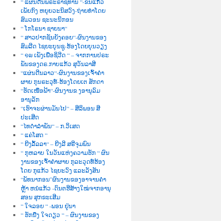
“ ແຜ່ນດີນພຣະຣາຊທານ “-ຂັນແກ້ວ
ເພັຍກົງ ຫຍຸຍວະນິສວົງ-ຖ່າຍທຳໂດຍ
ສົມວອນ ຊະນະນິກອນ
“ ໂກໂຣນາ ຊາຍນາ“
“ ສາວປາກຊັນຍັງຄອຍ“-ຜົນງານຂອງ
ສົມລີດ ໄຊຍະບຸນຊູ-ຮ້ອງໂດຍບຸນວຽງ
“ ໑໙ ເພັງເພື່ອຊິວີດ “ – ຈາກການປຣະ
ພັນຂອງດຣ.ກາບແກ້ວ ສຸວັນລາສີ
“ແຜ່ນດີນລາວ“-ຜົນງານຂອງເຈົ້າຄຳ
ຜາຍ ກຸນຣະວຸທ໌-ຮ້ອງໂດຍເຕ ສັກດາ
“ຮັດເໜືອຟ້າ“-ຜົນງານຂ ງອານຸລົມ
ອານຸລັກ
“ເຮົາຈະຜ່ານມັນໄປ“ – ສີລິພອນ ສີ
ປະເສີດ
“ໄທດຳລຳພັນ“ – ກ.ວິເສດ
“ ແຄ່ໂສດ “
“ ຍີງລັ້ລລາ“ – ຍີງລີ ສຣີຈຸມພົນ
“ ກຸຫລາບ ໃນວັນແຫ່ງຄວາມຮັກ “ ຜົນ
ງານຂອງເຈົ້າຄຳຜາຍ ກຸລະວຸດທ໌ຮ້ອງ
ໂດຍ ກຸແກ້ວ ໄຊຍະວົງ ແລະລັງສັນ
“ພັທນາກອນ”ຜົນງານຂອງອາຈານຄຳ
ຫຼ້າ ຫນໍແກ້ວ -ດົນຕຮີສ້າງໃໝ່ຈາກອານຸ
ສອນ ສຸກຂະເສີມ
“ ໃຈລອຍ “ -ພອນ ຢູ່ນາ
“ ຮັກນື່ງ ໃຈດຽວ “ – ຜົນງານຂອງ