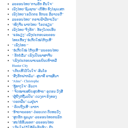
ລະຄອນໄທຍ”ຕາມຮັກ ຄືນໃຈ”
ເພັງໄທຍ”ຊົມຊານ”-ເບີສ໌ດ ທົງໄຊ&ເສກ
ເພັງໄທຍ”ເຣວັດຕະ ຮັກນະ ລີລາວະດີ”
ລະຄອນໄທຍ” ຕຣາບຟ້າມີຕາເວັນ“
“ໜັງຈີນ ພາກໄທຍ “ໂຄດຊຽນ”
ເພັງໄທຍ“ຈົ່ງຮັກ”- ຮ້ອງໂດຍເອີຍ
“ແຂ່ພຽງ”-ເພັງປະກອບລະຄອນ
ໄທຍເຮື່ອງ”ຂໍເກີດໃໝ່ໄກ້ໆເທີ”
“ ເພັງໄທຍ “
“ຂໍເກີດໃໝ່ ໄກ້ໆເທີ““ລະຄອນໄທຍ
“ ຮັກບໍ່ລືມ”-ເພັງເປັນພາສາຈີນ
“ເພັງປະກອບພາບພະຍົນເຫົາຫລີ
Hunter City
“ເກັບເທີໄວ້ໃນໃຈ”-ສົມໂອ
“ສັ່ງຮັກຝາກລົມ”- ສຸນາຣີ ຣາຊສີມາ
“Aline”- Christophe
“ຊູ້ທາງໃຈ”-ອັນດາ
“ ຈົດໝາຍສບັບສຸດທ້າຍ”-ອຸດອນ ວົງສີ
“ຜູ້ຍີງກໍຖີ້ມເປັນ”-ດວງຕາ ຄົງທອງ
“ດອກຝີ່ນ”-ເມຢູ່ນາ
“ ຄິດເຖີງເທີ“-ນາກາ
“ອ້າຍຈະຄອຍ“-ວໍຣະເດດ ດິດທະວົງ
“ສູດຮັກ ຊຸລມຸນ“-ລະຄອນໄທຍຕະລົກ
“ສະໄພ້ອີມພອຕ“-ລະຄອນໄທຍ
“ເກັບໃຈໄວ້ໃຫ້ຄົນຮັກຈີງ“- ຍີງ