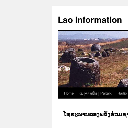
Aller
au
Lao Information
contenu
Home
ເພງຈາກຫ້ອງ Paltalk
Radio
ໂທຣະພາບຂອງພລັງຮ່ວມ