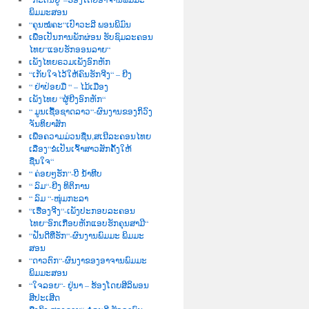
ພິມມະສອນ
“ຄຸນໝໍຄະ“ເປົາວະລີ ພອນພິມົນ
ເພື່ອເປັນການພັກຜ່ອນ ຮັບຊົມລະຄອນ
ໄທຍ“ແອບຮັກອອນລາຍ“
ເພັງໄທຍຣວມເພັງອົກຫັກ
“ເກັບໃຈໄວ້ໃຫ້ຄົນຮັກຈີງ“ – ຍີງ
“ ຢ່າປ່ອຍມື “ – ໄມ້ເມືອງ
ເພັງໄທຍ “ຜູ້ຍີງອົກຫັກ“
“ ມູນເຊື້ອຊາດລາວ“-ຜົນງານຂອງກິວົງ
ຈັນທິຍາສັກ
ເພື່ອຄວາມມ່ວນຊື່ນ,ສເນີລະຄອນໄທຍ
ເລື່ອງ“ຂໍເປັນເຈົ້າສາວສັກຄັ້ງໃຫ້
ຊື່ນໃຈ“
“ ຄ່ອຍໆຮັກ“-ບີ ນໍ້າທີບ
“ ລົມ“-ຍີງ ທິຕິການ
“ ລົມ “-ໜຸ່ມກະລາ
“ເຮື່ອງຈີງ“-ເພັງປະກອບລະຄອນ
ໄທຍ“ອົກເກືອບຫັກແອບຮັກຄຸນສາມີ“
“ຝັນດີທີ່ຮັກ“-ຜົນງານພົມມະ ພິມມະ
ສອນ
“ດາວຕົກ“-ຜົນງາຂອງອາຈານພົມມະ
ພິມມະສອນ
“ໃຈລອຍ“- ຢູ່ນາ – ຮ້ອງໂດຍສີລິພອນ
ສີປະເສີດ