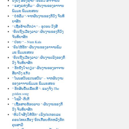
ນື່ງຍິງ ສອງຊາຍ“-ອໍຣະວີ ສັຈຈານົນ
“ ແສງແຫ່ງທັມ “ -ຜົນງານຂອງອາຈານ
ພົມມະ ພິມມະສອນ
“ ບໍ່ຂໍລືມ “-ຈາກຜົນງານຂອງກິວົງ ຈັນທິ
ຍາສັກ
“ ເຊື່ອອ້າຍດີກວ່າ “ – ອຸດອນ ວົງສີ
“ຄິດເຖິງເມືອງລາວ“-ຜົນງານຂອງກິວົງ
ຈັນທິຍາສັກ
“ ປ່ອຍ “ – Num Kala
“ຄົນໄຮ້ຮັກ“-ຜົນງານຂອງອາຈານພົມ
ມະ ພິມມະສອນ
“ຄິດເຖີງເມືອງລາວ“-ຜົນງານເພັງຂອງກິ
ວົງ ຈັນທິຍາສັກ
“ ຮັກນື່ງໃຈດຽວ“-ຜົນງານຂອງອາຈານ
ສີລາວົງ ແກ້ວ
“ ໂພນສວັນແດນສວັນ“ – ຈາກຜົນງານ
ຂອງອາຈານພົມມະ ພິມມະສອນ
“ ຮັກສັນນັ້ນເພື່ອເທີ “- ແພງຈັງ-The
golden song
“ ໂຊຟີ“-ຕີເຕີ
“ ເຊື້ອສາຍຂ້ອຍລາວ “-ຜົນງານຂອງກິ
ວົງ ຈັນທິຍາສັກ
“ຫົວໃຈສັ່ງໃຫ້ຮັກ“-ເພັງປະກອບລະ
ຄອນໄທຍເຮື່ອງ“ອົກເກືອບຫັກຫລົງຮັກ
ຄຸນສາມີ